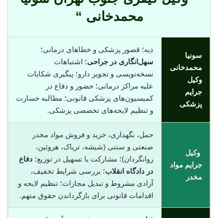
محمدخانی “
دیه؛ قصور پزشکی و خطاهای درمانی؛
سونیا
سهل‌انگاری در جراحی
؛ اشتباهات
محمدخانی
نسخه‌نویسی و تجویز دارو؛ پیگیری شکایات
وکیل
علیه مراکز درمانی؛ حضور و دفاع در
جرایم
کمیسیون‌های پزشکی قانونی؛ مطالبه خسارت
پزشکی
و تنظیم لایحه‌های تخصصی پزشکی.
حمل، نگهداری، خرید و فروش مواد مخدر
صنعتی و سنتی (شیشه، تریاک، هروئین،
وکیل
روانگردان)؛ مشارکت یا تسهیل در توزیع؛
دفاع
جرایم مواد
در دادگاه انقلاب
؛ بررسی شرایط تخفیف،
مخدر
آزادی مشروط و تبدیل مجازات؛ تنظیم لایحه و
اقدامات قانونی برای بازگرداندن حقوق متهم.