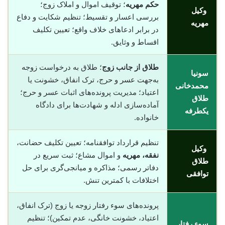
حکم مهریه
؛ توقیف اموال و املاک زوج؛
وکیل
بررسی اعسار و تقسیط؛ تنظیم شکایت و دفاع
مهریه
در برابر ادعاهای خلاف واقع؛ تعیین تکلیف
اقساط و وثایق.
طلاق از جانب زوج
؛ طلاق به درخواست زوجه
سونیا
به‌جهت عسر و حرج، ترک انفاق، خشونت یا
محمدخانی
اعتیاد؛ مدیریت پرونده‌های اثبات عسر و حرج؛
طلاق
آماده‌سازی ادله و شهادت‌ها برای دادگاه
یکطرفه
خانواده.
تنظیم قرارداد توافقنامه؛ تعیین تکلیف حضانت،
وکیل
نفقه، مهریه
و اموال مشاع؛ ثبت سریع در
طلاق
دفاتر رسمی؛ مذاکره و میانجی‌گری برای حل
توافقی
اختلافات با کمترین تنش.
پرونده‌های سوء رفتار زوجه یا زوج (ترک انفاق،
اعتیاد، خشونت خانگی، عدم تمکین)؛ تنظیم
سوء رفتار