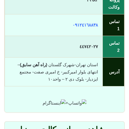
وکالت
تماس
٠٩١٢٤١٦٨٨٣٨
1
تماس
٤٤٧٤٢٠٢٧
2
استان تهران-شهرک گلستان
(راه آهن سابق)
–
آدرس
انتهای بلوار امیرکبیر- خ امیری صفت- مجتمع
ایزدیار- بلوک دی ٢ – واحد١٠
+