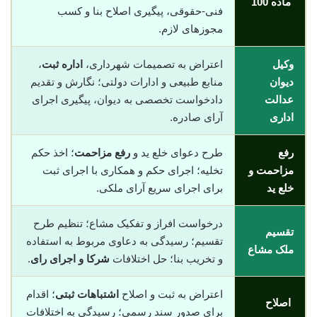
ماده 100
فنی-حقوقی، پیگیری اصلاح بنا و کسب
مجوزهای لازم.
وکیل
اعتراض به تصمیمات شهرداری،
اداره ثبت
،
دیوان
منابع طبیعی و ادارات دولتی؛ نگارش و تقدیم
عدالت
دادخواست تخصصی به دیوان، پیگیری اجرای
اداری
آرای صادره.
رفع
طرح دعوای خلع ید و
رفع مزاحمت
؛ اخذ حکم
مزاحمت و
تخلیه؛ اجرای حکم و همکاری با اجرای ثبت
خلع ید
برای اجرای سریع آرای ملکی.
درخواست افراز و تفکیک مشاع؛ تنظیم طرح
تقسیم
تقسیم؛ رسیدگی به دعاوی مربوط به استفاده
ملک مشاع
و تخریب بنا؛ حل اختلافات
شرکا و اجرای رای
.
اعتراض به ثبت و اصلاح
اشتباهات ثبتی
؛ اقدام
اصلاح
برای صدور سند رسمی؛ رسیدگی به اختلافات