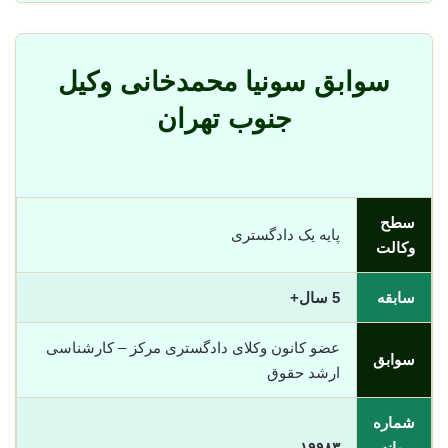
سوابق سونیا محمدخانی وکیل
جنوب تهران
سطح
پایه یک دادگستری
وکالت
سابقه
5 سال+
عضو کانون وکلای دادگستری مرکز – کارشناسی
سوابق
ارشد حقوق
شماره
پروانه
١٩٩٨٣