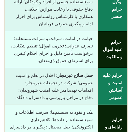
وکیل
سوءاستفاده جنسی از افراد و کودکان؛ ارائه
جرایم
دفاع حقوقی با رعایت موازین اخلاقی،
جنسی
همکاری با کارشناس روانشناس برای احراز
ادله و پیگیری حقوقی قربانیان.
خیانت در امانت؛ سرقت و سرقت مسلحانه؛
جرایم
تصرف عدوانی؛
تخریب اموال
؛ تنظیم شکایت،
علیه اموال
درخواست تأمین دلیل و اجرای احکام کیفری
و مالکیت
برای استیفای حقوق ذی‌نفعان.
جرایم علیه
حمل سلاح غیرمجاز
؛ اخلال در نظم و امنیت
امنیت و
عمومی؛ شرکت در تجمعات غیرمجاز؛
آسایش
اقدامات تهدیدآمیز علیه امنیت شهروندان؛
عمومی
دفاع در مراحل بازپرسی و دادسرا و دادگاه.
هک و نفوذ به سیستم‌ها؛ سرقت اطلاعات و
جرایم
سوء‌استفاده از داده‌ها؛ کلاهبرداری
رایانه‌ای و
الکترونیکی؛ جعل دیجیتال؛ پیگیری در دادسرای