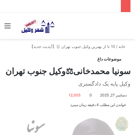
جستجو برای
منو
خانه
/
10 تا از بهترین وکیل جنوب تهران 🥇【آپدیت جدید】
موضوعات داغ
سونیا محمدخانی⚖️وکیل جنوب تهران
وکیل پایه یک دادگستری
دسامبر 27, 2025
0
12,005
خواندن این مطلب 4 دقیقه زمان میبرد