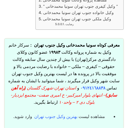
مشاهده پروانه وکالت سونیا محمدخانی
” وکیل کیفری جنوب تهران سونیا محمدخانی “
وکیل خانواده جنوب تهران سونیا محمدخانی
وکیل ملکی جنوب تهران سونیا محمدخانی
رضایت
معرفی کوتاه سونیا محمدخانی وکیل جنوب تهران :
سرکار خانم
وکیل به شماره پروانه وکالت
١٩٩٨٣
عضو کانون وکلای
دادگستری مرکز(تهران) با بیش از چندین سال سابقه وکالت
حقوقی – کیفری – ملکی – خانواده با رضایت مردمی بالا و
موفقیت بالا در پرونده ها در لیست بهترین وکیل جنوب تهران
سایت شهر وکیل قرار میگیرند ، شما میتوانید با ایشان به شماره
تماس
٠٩١٢٤١٦٨٨٣٨
و
استان تهران-شهرک گلستان
(راه آهن
سابق)
– انتهای بلوار امیرکبیر- خ امیری صفت- مجتمع ایزدیار-
بلوک دی ٢ – واحد١٠
ارتباط بگیرید.
مشاهده لیست
بهترین وکیل جنوب تهران
وارد شوید.