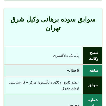
سوابق سوده برهانی وکیل شرق
تهران
سطح
پایه یک دادگستری
وکالت
سابقه
5 سال+
عضو کانون وکلای دادگستری مرکز – کارشناسی
سوابق
ارشد حقوق
شماره
پروانه
١٩١٩٦