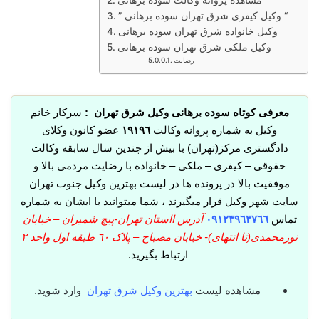
مشاهده پروانه وکالت سوده برهانی
” وکیل کیفری شرق تهران سوده برهانی “
وکیل خانواده شرق تهران سوده برهانی
وکیل ملکی شرق تهران سوده برهانی
رضایت
معرفی کوتاه سوده برهانی وکیل شرق تهران :
سرکار خانم
وکیل به شماره پروانه وکالت
١٩١٩٦
عضو کانون وکلای
دادگستری مرکز(تهران) با بیش از چندین سال سابقه وکالت
حقوقی – کیفری – ملکی – خانواده با رضایت مردمی بالا و
موفقیت بالا در پرونده ها در لیست بهترین وکیل جنوب تهران
سایت شهر وکیل قرار میگیرند ، شما میتوانید با ایشان به شماره
تماس
٠٩١٢٣٩٦٣٧٦٦
آدرس ااستان تهران-پیچ شمیران – خیابان
نورمحمدی(تا انتهای)- خیابان مصباح – پلاک ٦٠ طبقه اول واحد ٢
ارتباط بگیرید.
مشاهده لیست
بهترین وکیل شرق تهران
وارد شوید.