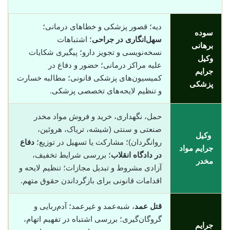
دیه؛ قصور پزشکی و خطاهای درمانی؛
سوده
سهل‌انگاری در جراحی
؛ اشتباهات
برهانی
نسخه‌نویسی و تجویز دارو؛ پیگیری شکایات
وکیل
علیه مراکز درمانی؛ حضور و دفاع در
جرایم
کمیسیون‌های پزشکی قانونی؛ مطالبه خسارت
پزشکی
و تنظیم لایحه‌های تخصصی پزشکی.
حمل، نگهداری، خرید و فروش مواد مخدر
صنعتی و سنتی (شیشه، تریاک، هروئین،
وکیل
روانگردان)؛ مشارکت یا تسهیل در توزیع؛
دفاع
جرایم مواد
در دادگاه انقلاب
؛ بررسی شرایط تخفیف،
مخدر
آزادی مشروط و تبدیل مجازات؛ تنظیم لایحه و
اقدامات قانونی برای بازگرداندن حقوق متهم.
قتل عمد
، شبه‌عمد و غیرعمد؛ آدم‌ربایی و
گروگان‌گیری؛ بررسی اشتباه در تفهیم اتهام،
جرایم