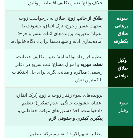
خلاف واقع؛ تعیین تکلیف اقساط و وثایق.
سوده
طلاق از جانب زوج
؛ طلاق به درخواست زوجه
برهانی
به‌جهت عسر و حرج، ترک انفاق، خشونت یا
طلاق
اعتیاد؛ مدیریت پرونده‌های اثبات عسر و حرج؛
یکطرفه
آماده‌سازی ادله و شهادت‌ها برای دادگاه خانواده.
تنظیم قرارداد توافقنامه؛ تعیین تکلیف حضانت،
وکیل
نفقه، مهریه
و اموال مشاع؛ ثبت سریع در دفاتر
طلاق
رسمی؛ مذاکره و میانجی‌گری برای حل اختلافات
توافقی
با کمترین تنش.
پرونده‌های سوء رفتار زوجه یا زوج (ترک انفاق،
سوء
اعتیاد، خشونت خانگی، عدم تمکین)؛ تنظیم
رفتار
دادخواست، اخذ دستورهای موقت حفاظتی و
پیگیری کیفری و حقوقی لازم
.
مطالبه سهم‌الارث؛ تقسیم ترکه؛ تنظیم