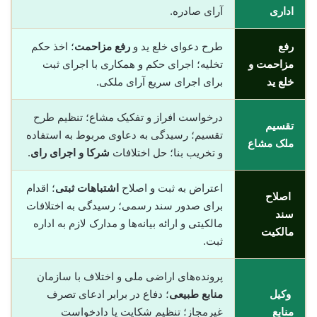
اداری
آرای صادره.
رفع
طرح دعوای خلع ید و
رفع مزاحمت
؛ اخذ حکم
مزاحمت و
تخلیه؛ اجرای حکم و همکاری با اجرای ثبت
خلع ید
برای اجرای سریع آرای ملکی.
درخواست افراز و تفکیک مشاع؛ تنظیم طرح
تقسیم
تقسیم؛ رسیدگی به دعاوی مربوط به استفاده
ملک مشاع
و تخریب بنا؛ حل اختلافات
شرکا و اجرای رای
.
اعتراض به ثبت و اصلاح
اشتباهات ثبتی
؛ اقدام
اصلاح
برای صدور سند رسمی؛ رسیدگی به اختلافات
سند
مالکیتی و ارائه بیانه‌ها و مدارک لازم به اداره
مالکیت
ثبت.
پرونده‌های اراضی ملی و اختلاف با سازمان
وکیل
منابع طبیعی
؛ دفاع در برابر ادعای تصرف
منابع
غیرمجاز؛ تنظیم شکایت یا دادخواست