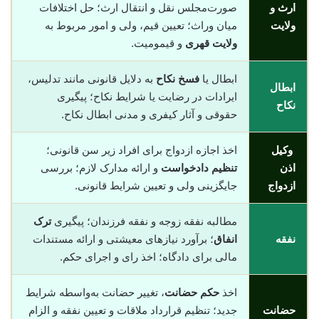
ارث و
صورت‌مجلس نقل و انتقال ارث؛ حل اختلافات
ولایت
میان وراث؛ تعیین قیم، ولی و امور مربوط به
ولایت قهری
و قیمومیت.
ابطال یا
فسخ نکاح
به دلایل قانونی مانند تدلیس،
ابطال
ایرادات در رضایت یا شرایط نکاح؛ پیگیری
نکاح
حقوقی و آثار کیفری و مدنی ابطال نکاح.
وکیل
اخذ اجازه ازدواج برای افراد زیر سن قانونی؛
اذن
تنظیم دادخواست
و ارائه مدارک لازم؛ بررسی
ازدواج
جایگزینی ولی و تعیین شرایط قانونی.
مطالبه نفقه زوجه و نفقه فرزندان؛ پیگیری
ترک
نفقه
انفاق
؛ برآورد نیازهای معیشتی و ارائه مستندات
مالی برای دادگاه؛ اخذ رای و اجرای حکم.
اخذ
حکم حضانت
، تغییر حضانت به‌واسطه شرایط
حضانت
جدید؛ تنظیم قرارداد ملاقات و تعیین نفقه و الزام