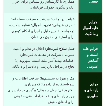
جنسی
همکاری با کارشناس روانشناس برای احراز
ادله و پیگیری حقوقی قربانیان.
خیانت در امانت؛ سرقت و سرقت مسلحانه؛
جرایم
تصرف عدوانی؛
تخریب اموال
؛ تنظیم شکایت،
علیه اموال
درخواست تأمین دلیل و اجرای احکام کیفری
و مالکیت
برای استیفای حقوق ذی‌نفعان.
جرایم علیه
حمل سلاح غیرمجاز
؛ اخلال در نظم و امنیت
امنیت و
عمومی؛ شرکت در تجمعات غیرمجاز؛
آسایش
اقدامات تهدیدآمیز علیه امنیت شهروندان؛
عمومی
دفاع در مراحل بازپرسی و دادسرا و دادگاه.
هک و نفوذ به سیستم‌ها؛ سرقت اطلاعات و
جرایم
سوء‌استفاده از داده‌ها؛ کلاهبرداری
رایانه‌ای و
الکترونیکی؛ جعل دیجیتال؛ پیگیری در دادسرای
سایبری
جرایم رایانه‌ای و اخذ اقدامات فنی-حقوقی
برای احقاق حقوق.