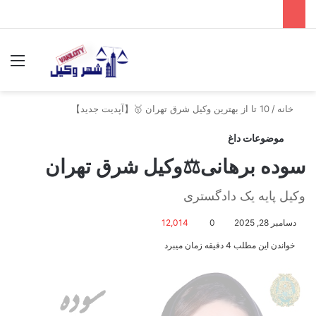
جستجو برای
منو
خانه
/
10 تا از بهترین وکیل شرق تهران 🥇【آپدیت جدید】
موضوعات داغ
سوده برهانی⚖️وکیل شرق تهران
وکیل پایه یک دادگستری
دسامبر 28, 2025
0
12,014
خواندن این مطلب 4 دقیقه زمان میبرد