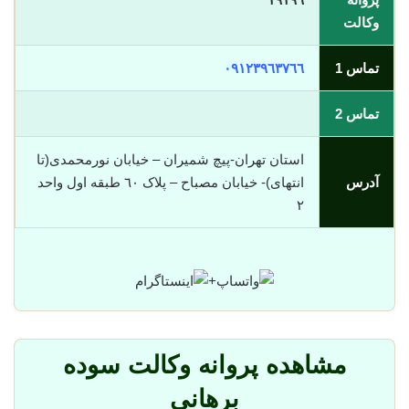
وکالت
تماس 1
٠٩١٢٣٩٦٣٧٦٦
تماس 2
استان تهران-پیچ شمیران – خیابان نورمحمدی(تا
آدرس
انتهای)- خیابان مصباح – پلاک ٦٠ طبقه اول واحد
٢
+
مشاهده پروانه وکالت سوده
برهانی