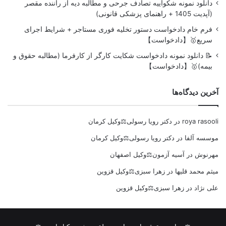
دانلود نمونه شکواییه تصادف جرحی و مطالبه دیه از راننده مقصر
(آپدیت 1405 + راهنمای پزشکی قانونی)
فرم خام دادخواست دستور تخلیه فوری مستاجر + شرایط اجرای
سریع🥇【دادخواست】
📝 دانلود نمونه دادخواست شکایت کارگر از کارفرما (مطالبه حقوق و
بیمه)🥇【دادخواست】
آخرین دیدگاه‌ها
roya rasooli
در
دکتر رویا رسولی⚖️وکیل کرمان
موسسه آلفا
در
دکتر رویا رسولی⚖️وکیل کرمان
مهرنوش
در
آسیه آزمون⚖️وکیل اصفهان
میثم محمد قلیها
در
زهرا سبزی⚖️وکیل قزوین
علی نژاد
در
زهرا سبزی⚖️وکیل قزوین