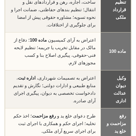
تنظیم
ساخت، اجاره، رهن و قراردادهای نقل و
قرارداد
انتقال؛ تنظیم بندهای حفاظتی، ضمانت اجرا و
ملکی
نحوه تسویه؛ مشاوره حقوقی پیش از امضا
برای جلوگیری از اختلافات.
اعتراض به آرای کمیسیون
ماده 100
؛ دفاع از
مالک در مقابل تخریب یا جریمه؛ تنظیم لایحه
ماده 100
فنی-حقوقی، پیگیری اصلاح بنا و کسب
مجوزهای لازم.
وکیل
اعتراض به تصمیمات شهرداری،
اداره ثبت
،
دیوان
منابع طبیعی و ادارات دولتی؛ نگارش و تقدیم
عدالت
دادخواست تخصصی به دیوان، پیگیری اجرای
اداری
آرای صادره.
رفع
طرح دعوای خلع ید و
رفع مزاحمت
؛ اخذ حکم
مزاحمت و
تخلیه؛ اجرای حکم و همکاری با اجرای ثبت
خلع ید
برای اجرای سریع آرای ملکی.