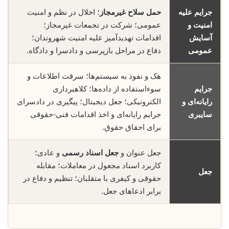
جرایم علیه
حمل سلاح غیرمجاز
؛ اخلال در نظم و امنیت
امنیت و
عمومی؛ شرکت در تجمعات غیرمجاز؛
آسایش
اقدامات تهدیدآمیز علیه امنیت شهروندان؛
عمومی
دفاع در مراحل بازپرسی و دادسرا و دادگاه.
هک و نفوذ به سیستم‌ها؛ سرقت اطلاعات و
جرایم
سوء‌استفاده از داده‌ها؛ کلاهبرداری
رایانه‌ای و
الکترونیکی؛ جعل دیجیتال؛ پیگیری در دادسرای
سایبری
جرایم رایانه‌ای و اخذ اقدامات فنی-حقوقی
برای احقاق حقوق.
جعل عنوان و
جعل اسناد رسمی
و عادی؛
کاربرد اسناد مجعول در معاملات؛ مقابله
جعل
حقوقی و کیفری با متقلبان؛ تنظیم و دفاع در
برابر ادعاهای جعل.