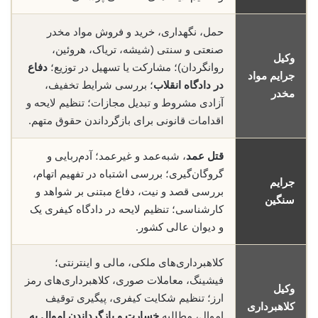
حمل، نگهداری، خرید و فروش مواد مخدر
صنعتی و سنتی (شیشه، تریاک، هروئین،
وکیل
روانگردان)؛ مشارکت یا تسهیل در توزیع؛
دفاع
جرایم مواد
در دادگاه انقلاب
؛ بررسی شرایط تخفیف،
مخدر
آزادی مشروط و تبدیل مجازات؛ تنظیم لایحه و
اقدامات قانونی برای بازگرداندن حقوق متهم.
قتل عمد
، شبه‌عمد و غیرعمد؛ آدم‌ربایی و
گروگان‌گیری؛ بررسی اشتباه در تفهیم اتهام،
جرایم
بررسی قصد و نیت، دفاع مبتنی بر شواهد و
سنگین
کارشناسی؛ تنظیم لایحه در دادگاه کیفری یک
و دیوان عالی کشور.
کلاهبرداری‌های ملکی، مالی و اینترنتی؛
فیشینگ، معاملات صوری، کلاهبرداری‌های رمز
وکیل
ارز؛ تنظیم شکایت کیفری، پیگیری توقیف
کلاهبرداری
اموال، مطالبه
خسارت و بازگرداندن اموال به