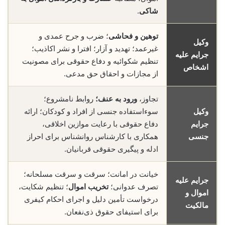
شاکی
.
توهین و فحاشی
؛ ضرب و جرح عمدی و
وکیل
غیرعمد؛ تهدید و آزار؛ افترا و نشر اکاذیب؛
جرایم علیه
تنظیم شکوائیه و دفاع حقوقی برای مصونیت
اشخاص
از مجازات و احقاق حق مدعی.
تجاوز،
ورود به عنف؛
روابط نامشروع؛
وکیل
سوءاستفاده جنسی از افراد و کودکان؛ ارائه
جرایم
دفاع حقوقی با رعایت موازین اخلاقی،
جنسی
همکاری با کارشناس روانشناس برای احراز
ادله و پیگیری حقوقی قربانیان.
خیانت در امانت؛ سرقت و سرقت مسلحانه؛
جرایم علیه
تصرف عدوانی؛
تخریب اموال
؛ تنظیم شکایت،
اموال و
درخواست تأمین دلیل و اجرای احکام کیفری
مالکیت
برای استیفای حقوق ذی‌نفعان.