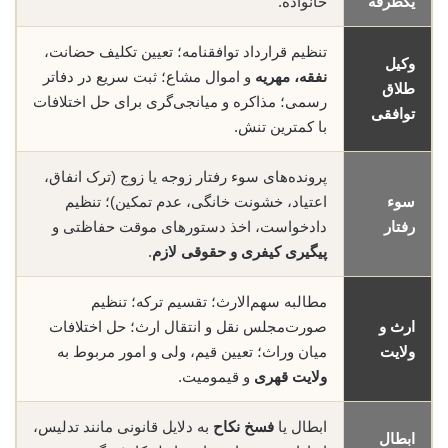
یکطرفه
خانواده.
تنظیم قرارداد توافقنامه؛ تعیین تکلیف حضانت،
وکیل
نفقه، مهریه
و اموال مشاع؛ ثبت سریع در دفاتر
طلاق
رسمی؛ مذاکره و میانجی‌گری برای حل اختلافات
توافقی
با کمترین تنش.
پرونده‌های سوء رفتار زوجه یا زوج (ترک انفاق،
سوء
اعتیاد، خشونت خانگی، عدم تمکین)؛ تنظیم
رفتار
دادخواست، اخذ دستورهای موقت حفاظتی و
پیگیری کیفری و حقوقی لازم
.
مطالبه سهم‌الارث؛ تقسیم ترکه؛ تنظیم
ارث و
صورت‌مجلس نقل و انتقال ارث؛ حل اختلافات
ولایت
میان وراث؛ تعیین قیم، ولی و امور مربوط به
ولایت قهری
و قیمومیت.
ابطال یا
فسخ نکاح
به دلایل قانونی مانند تدلیس،
ابطال