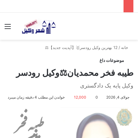
جستجو برای
منو
خانه
/
12 بهترین وکیل رودسر🥇【آپدیت جدید】⚖️
موضوعات داغ
طیبه فخر محمدیان⚖️وکیل رودسر
وکیل پایه یک دادگستری
جولای 4, 2026
0
12,000
خواندن این مطلب 4 دقیقه زمان میبرد