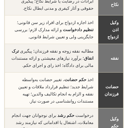
ایرادات در رضایت یا شرایط نکاح؛ پیگیری
نکاح
حقوقی و آثار کیفری و مدنی ابطال نکاح.
وکیل
اخذ اجازه ازدواج برای افراد زیر سن قانونی؛
اذن
تنظیم دادخواست
و ارائه مدارک لازم؛ بررسی
ازدواج
جایگزینی ولی و تعیین شرایط قانونی.
مطالبه نفقه زوجه و نفقه فرزندان؛ پیگیری
ترک
نفقه
انفاق
؛ برآورد نیازهای معیشتی و ارائه مستندات
مالی برای دادگاه؛ اخذ رای و اجرای حکم.
اخذ
حکم حضانت
، تغییر حضانت به‌واسطه
حضانت
شرایط جدید؛ تنظیم قرارداد ملاقات و تعیین
فرزندان
نفقه و الزام به انجام تکالیف والدین؛ تهیه
مستندات روانشناسی در صورت نیاز.
درخواست
حکم رشد
برای نوجوانان جهت انجام
وکیل
معاملات، اشتغال یا اقداماتی که نیازمند رشد
حکم