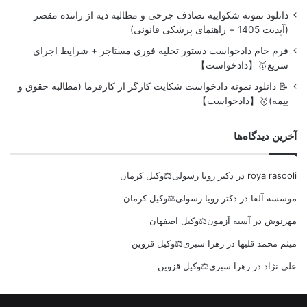
دانلود نمونه شکواییه تصادف جرحی و مطالبه دیه از راننده مقصر
(آپدیت 1405 + راهنمای پزشکی قانونی)
فرم خام دادخواست دستور تخلیه فوری مستاجر + شرایط اجرای
سریع🥇【دادخواست】
📝 دانلود نمونه دادخواست شکایت کارگر از کارفرما (مطالبه حقوق و
بیمه)🥇【دادخواست】
آخرین دیدگاه‌ها
roya rasooli
در
دکتر رویا رسولی⚖️وکیل کرمان
موسسه آلفا
در
دکتر رویا رسولی⚖️وکیل کرمان
مهرنوش
در
آسیه آزمون⚖️وکیل اصفهان
میثم محمد قلیها
در
زهرا سبزی⚖️وکیل قزوین
علی نژاد
در
زهرا سبزی⚖️وکیل قزوین