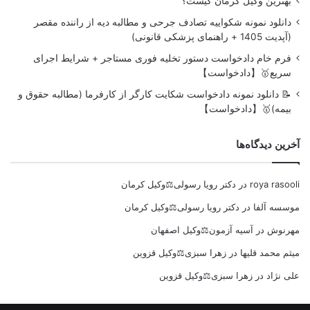
بهترین وکیل کرمان کیست؟
دانلود نمونه شکواییه تصادف جرحی و مطالبه دیه از راننده مقصر
(آپدیت 1405 + راهنمای پزشکی قانونی)
فرم خام دادخواست دستور تخلیه فوری مستاجر + شرایط اجرای
سریع🥇【دادخواست】
📝 دانلود نمونه دادخواست شکایت کارگر از کارفرما (مطالبه حقوق و
بیمه)🥇【دادخواست】
آخرین دیدگاه‌ها
roya rasooli
در
دکتر رویا رسولی⚖️وکیل کرمان
موسسه آلفا
در
دکتر رویا رسولی⚖️وکیل کرمان
مهرنوش
در
آسیه آزمون⚖️وکیل اصفهان
میثم محمد قلیها
در
زهرا سبزی⚖️وکیل قزوین
علی نژاد
در
زهرا سبزی⚖️وکیل قزوین