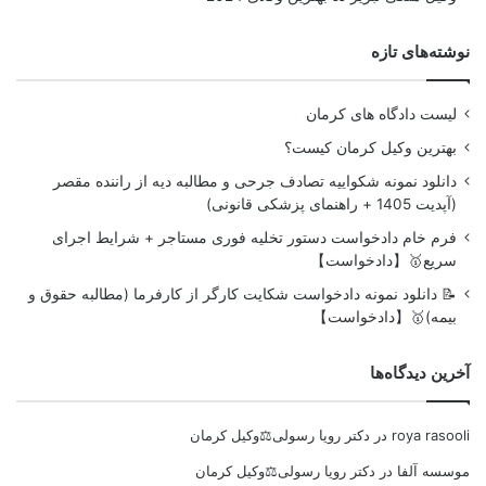
نوشته‌های تازه
لیست دادگاه های کرمان
بهترین وکیل کرمان کیست؟
دانلود نمونه شکواییه تصادف جرحی و مطالبه دیه از راننده مقصر
(آپدیت 1405 + راهنمای پزشکی قانونی)
فرم خام دادخواست دستور تخلیه فوری مستاجر + شرایط اجرای
سریع🥇【دادخواست】
📝 دانلود نمونه دادخواست شکایت کارگر از کارفرما (مطالبه حقوق و
بیمه)🥇【دادخواست】
آخرین دیدگاه‌ها
roya rasooli
در
دکتر رویا رسولی⚖️وکیل کرمان
موسسه آلفا
در
دکتر رویا رسولی⚖️وکیل کرمان