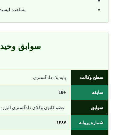
مشاهده لیست
سوابق وحید 
سطح وکالت
پایه یک دادگستری
سابقه
+16
سوابق
عضو کانون وکلای دادگستری البرز-
شماره پروانه
۱۴۸۷