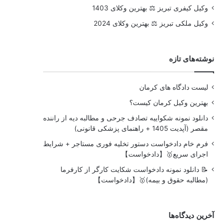
وکیل کیفری تبریز ⚖️ بهترین وکلای 1403
وکیل ملکی تبریز ⚖️ بهترین وکلای 2024
نوشته‌های تازه
لیست دادگاه های کرمان
بهترین وکیل کرمان کیست؟
دانلود نمونه شکواییه تصادف جرحی و مطالبه دیه از راننده
مقصر (آپدیت 1405 + راهنمای پزشکی قانونی)
فرم خام دادخواست دستور تخلیه فوری مستاجر + شرایط
اجرای سریع🥇【دادخواست】
📝 دانلود نمونه دادخواست شکایت کارگر از کارفرما
(مطالبه حقوق و بیمه)🥇【دادخواست】
آخرین دیدگاه‌ها