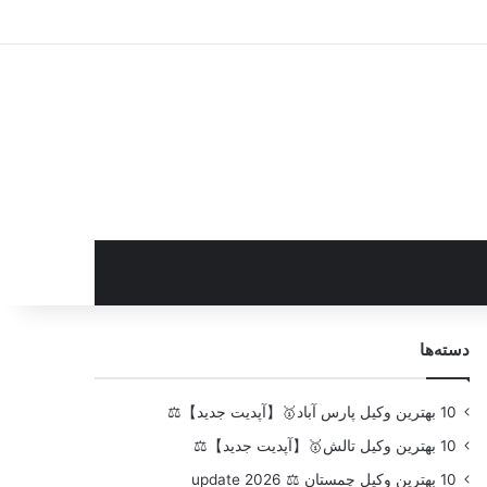
سایدبار
دسته‌ها
10 بهترین وکیل پارس آباد🥇【آپدیت جدید】⚖️
10 بهترین وکیل تالش🥇【آپدیت جدید】⚖️
10 بهترین وکیل چمستان ⚖️ update 2026