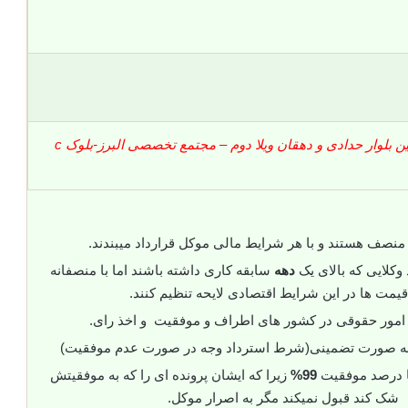
کرج-خیابان بهشتی – بین بلوار حدادی و دهقان ویلا دوم – مجتمع تخصصی البرز-بلوک c
منصف هستند و با هر شرایط مالی موکل قرارداد میبندند.
وکلایی که بالای یک
دهه
سابقه کاری داشته باشند اما با منصفانه
قیمت ها در این شرایط اقتصادی لایحه تنظیم کنند.
 امور حقوقی در کشور های اطراف و موفقیت و اخذ رای.
 به صورت تضمینی(شرط استرداد وجه در صورت عدم موفقیت)
با درصد موفقیت
99%
زیرا که ایشان پرونده ای را که به موفقیتش
شک کند قبول نمیکند مگر به اصرار موکل.