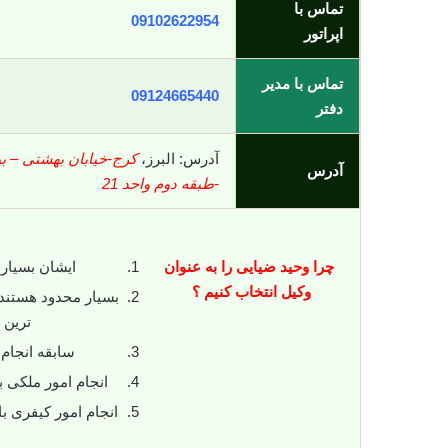
تماس با
09102622954
اپراتور
تماس با مدیر
09124665440
دفتر
آدرس: البرز،
آدرس
-طبقه دوم واحد 21
چرا وحید ضیایی را به عنوان
ایشان بسیار 
وکیل انتخاب کنیم ؟
بسیار محدود هستند 
ترین 
سابقه انجام
انجام امور ملکی
انجام امور کیفری 