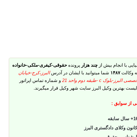
ایی با انجام بیش از
چند هزار
پرونده
حقوقی-کیفری-ملکی-خانواده
ه وکالت
۱۴۸۷
شما میتوانید با ایشان در آدرس
البرز،کرج-خیابان
وک c -طبقه دوم واحد 21
و شماره تماس اپراتور
لیست بهترین وکیل البرز سایت شهر وکیل قرار میگیرند.
 از سوابق :
 سال سابقه
ون وکلای دادگستری البرز
ارشناسی حقوق