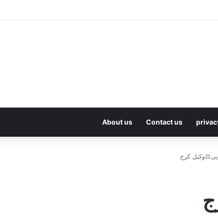
About us
Contact us
privac
یی⚖️وکیل کرج
ج