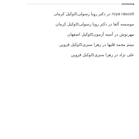
roya rasooli
در
دکتر رویا رسولی⚖️وکیل کرمان
موسسه آلفا
در
دکتر رویا رسولی⚖️وکیل کرمان
مهرنوش
در
آسیه آزمون⚖️وکیل اصفهان
میثم محمد قلیها
در
زهرا سبزی⚖️وکیل قزوین
علی نژاد
در
زهرا سبزی⚖️وکیل قزوین