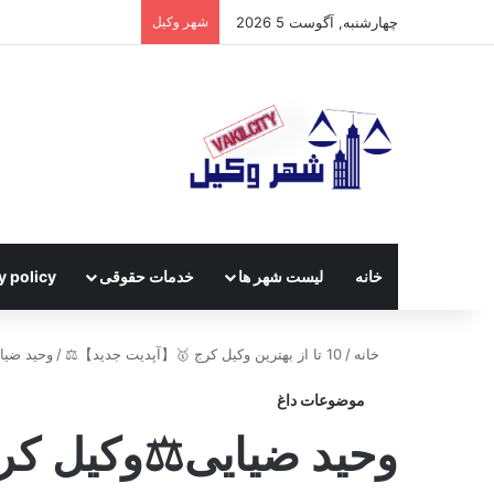
چهارشنبه, آگوست 5 2026
شهر وکیل
خانه
لیست شهر ها
خدمات حقوقی
y policy
خانه
/
10 تا از بهترین وکیل کرج 🥇【آپدیت جدید】⚖️
/
وحید ضیا
موضوعات داغ
وحید ضیایی⚖️وکیل کر