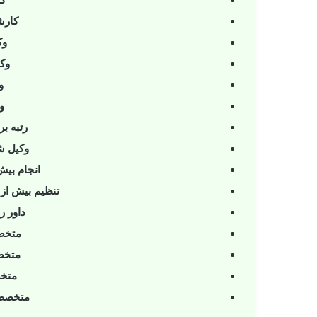
کارش
وک
وکی
و
و
رتبه بر
وکیل ش
انجام بیش
تنظیم بیش از
0
داور ر
متخصص
متخص
متخص
متخصص 