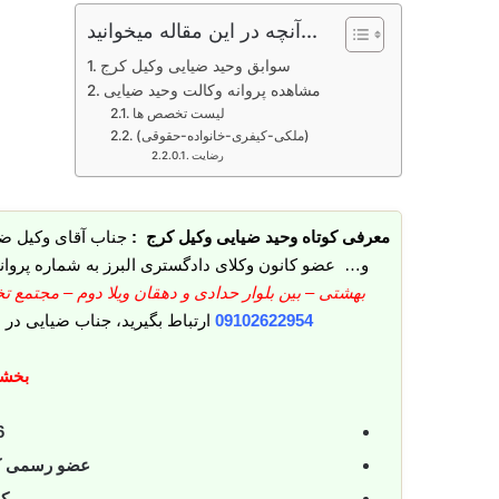
آنچه در این مقاله میخوانید...
سوابق وحید ضیایی وکیل کرج
مشاهده پروانه وکالت وحید ضیایی
لیست تخصص ها
(ملکی-کیفری-خانواده-حقوقی)
رضایت
معرفی کوتاه وحید ضیایی وکیل کرج :
جناب آقای وکیل ضی
و… عضو کانون وکلای دادگستری البرز به شماره پروان
بهشتی – بین بلوار حدادی و دهقان ویلا دوم – مجتمع تخصصی البرز-بل
09102622954
ارتباط بگیرید، جناب ضیایی در 
بخشی
16+
عضو رسمی کان
ک