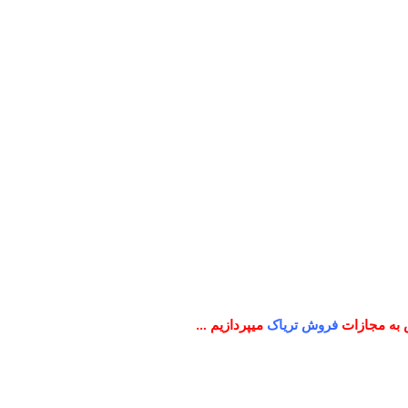
به مجازات
فروش تریاک
میپردازیم …