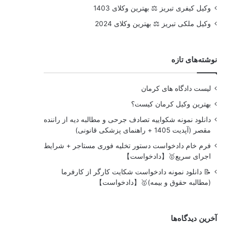
وکیل کیفری تبریز ⚖️ بهترین وکلای 1403
وکیل ملکی تبریز ⚖️ بهترین وکلای 2024
نوشته‌های تازه
لیست دادگاه های کرمان
بهترین وکیل کرمان کیست؟
دانلود نمونه شکواییه تصادف جرحی و مطالبه دیه از راننده
مقصر (آپدیت 1405 + راهنمای پزشکی قانونی)
فرم خام دادخواست دستور تخلیه فوری مستاجر + شرایط
اجرای سریع🥇【دادخواست】
📝 دانلود نمونه دادخواست شکایت کارگر از کارفرما
(مطالبه حقوق و بیمه)🥇【دادخواست】
آخرین دیدگاه‌ها