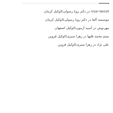
roya rasooli
در
دکتر رویا رسولی⚖️وکیل کرمان
موسسه آلفا
در
دکتر رویا رسولی⚖️وکیل کرمان
مهرنوش
در
آسیه آزمون⚖️وکیل اصفهان
میثم محمد قلیها
در
زهرا سبزی⚖️وکیل قزوین
علی نژاد
در
زهرا سبزی⚖️وکیل قزوین