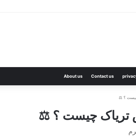
About us
Contact us
privac
یست ؟ ⚖️
تریاک چیست ؟ ⚖️