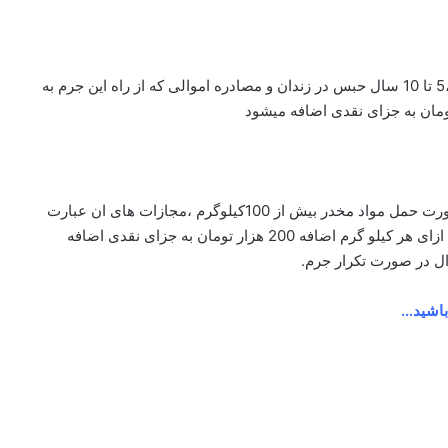
شش تا 20 میلیون تومان جزای نقدی،50 تا 70 ضربه شلاق،5 تا 10 سال حبس در زندان و مصادره اموالی که از راه این جرم به
طبق تبصره 6 ماده 5 قانون مجازات حمل مواد مخدر،در صورت حمل مواد مخدر بیش از 100کیلوگرم ،مجازات های ان عبارت
اند از؛یک میلیون و 500 تا 6 میلیون تومان جزای نقدی که به ازای هر کیلو گرم اضافه 200 هزار تومان به جزای نقدی اضافه
باشید…