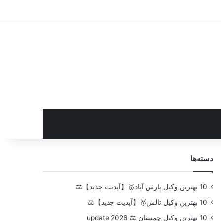
سایدبار
دسته‌ها
10 بهترین وکیل پارس آباد🥇【آپدیت جدید】⚖️
10 بهترین وکیل تالش🥇【آپدیت جدید】⚖️
10 بهترین وکیل چمستان ⚖️ update 2026