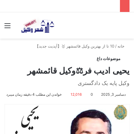
جستجو برای
منو
خانه
/
10 تا از بهترین وکیل قائمشهر 🥇【آپدیت جدید】
موضوعات داغ
یحیی ادیب فر⚖️وکیل قائمشهر
وکیل پایه یک دادگستری
دسامبر 3, 2025
0
12,016
خواندن این مطلب 4 دقیقه زمان میبرد