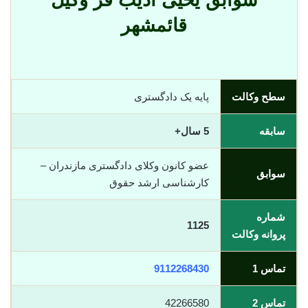
سوابق یحیی ادیب فر وکیل
قائمشهر
سطح وکالت
پایه یک دادگستری
سابقه
5 سال+
عضو کانون وکلای دادگستری مازندران –
سوابق
کارشناسی ارشد حقوق
شماره
1125
پروانه وکالت
تماس 1
9112268430
تماس 2
42266580