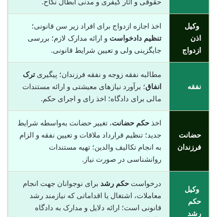
حقوقی و آثار کیفری و مدنی ابطال نکاح.
وکیل
اخذ اجازه ازدواج برای افراد زیر سن قانونی؛
اذن
تنظیم دادخواست
و ارائه مدارک لازم؛ بررسی
ازدواج
جایگزینی ولی و تعیین شرایط قانونی.
مطالبه نفقه زوجه و نفقه فرزندان؛ پیگیری
ترک
نفقه
انفاق
؛ برآورد نیازهای معیشتی و ارائه مستندات
مالی برای دادگاه؛ اخذ رای و اجرای حکم.
اخذ
حکم حضانت
، تغییر حضانت به‌واسطه شرایط
حضانت
جدید؛ تنظیم قرارداد ملاقات و تعیین نفقه و الزام
فرزندان
به انجام تکالیف والدین؛ تهیه مستندات
روانشناسی در صورت نیاز.
درخواست
حکم رشد
برای نوجوانان جهت انجام
وکیل
معاملات، اشتغال یا اقداماتی که نیازمند رشد
حکم
قانونی است؛ ارائه دلایل و مدارک به دادگاه
رشد