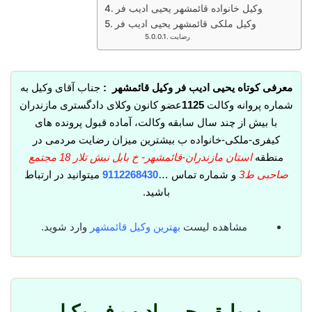
وکیل خانواده قائمشهر یحیی ادیب فر
وکیل ملکی قائمشهر یحیی ادیب فر
رضایت
معرفی کوتاه یحیی ادیب فر وکیل قائمشهر :
جناب آقای وکیل به
شماره پروانه وکالت
1125
عضو کانون وکلای دادگستری مازندران
با بیش از چند سال سابقه وکالت، آماده قبول پرونده های
کیفری-ملکی-خانواده ب بیشترین میزان رضایت مردمی در
منطقه
استان مازندران-قائمشهر- خ بابل نبش تلار 18 مجتمع
صاحبی ط3
و شماره تماس …
9112268430
میتوانید در ارتباط
باشید.
مشاهده لیست
بهترین وکیل قائمشهر
وارد شوید.