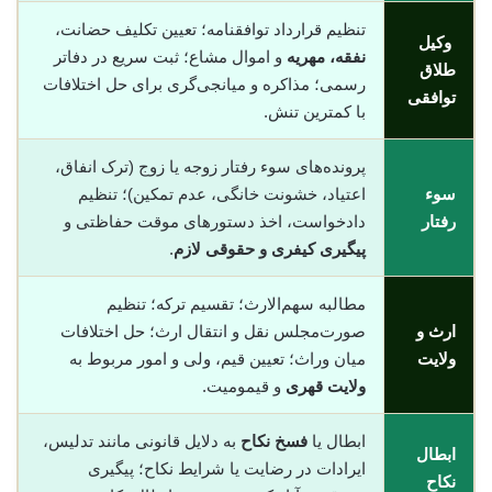
تنظیم قرارداد توافقنامه؛ تعیین تکلیف حضانت،
وکیل
نفقه، مهریه
و اموال مشاع؛ ثبت سریع در دفاتر
طلاق
رسمی؛ مذاکره و میانجی‌گری برای حل اختلافات
توافقی
با کمترین تنش.
پرونده‌های سوء رفتار زوجه یا زوج (ترک انفاق،
سوء
اعتیاد، خشونت خانگی، عدم تمکین)؛ تنظیم
رفتار
دادخواست، اخذ دستورهای موقت حفاظتی و
پیگیری کیفری و حقوقی لازم
.
مطالبه سهم‌الارث؛ تقسیم ترکه؛ تنظیم
ارث و
صورت‌مجلس نقل و انتقال ارث؛ حل اختلافات
ولایت
میان وراث؛ تعیین قیم، ولی و امور مربوط به
ولایت قهری
و قیمومیت.
ابطال یا
فسخ نکاح
به دلایل قانونی مانند تدلیس،
ابطال
ایرادات در رضایت یا شرایط نکاح؛ پیگیری
نکاح