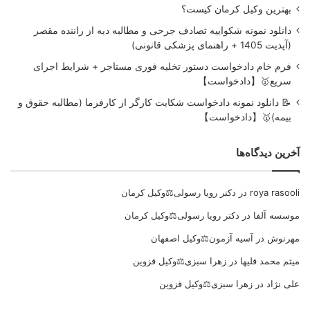
بهترین وکیل کرمان کیست؟
دانلود نمونه شکواییه تصادف جرحی و مطالبه دیه از راننده مقصر
(آپدیت 1405 + راهنمای پزشکی قانونی)
فرم خام دادخواست دستور تخلیه فوری مستاجر + شرایط اجرای
سریع🥇【دادخواست】
📝 دانلود نمونه دادخواست شکایت کارگر از کارفرما (مطالبه حقوق و
بیمه)🥇【دادخواست】
آخرین دیدگاه‌ها
roya rasooli
در
دکتر رویا رسولی⚖️وکیل کرمان
موسسه آلفا
در
دکتر رویا رسولی⚖️وکیل کرمان
مهرنوش
در
آسیه آزمون⚖️وکیل اصفهان
میثم محمد قلیها
در
زهرا سبزی⚖️وکیل قزوین
علی نژاد
در
زهرا سبزی⚖️وکیل قزوین