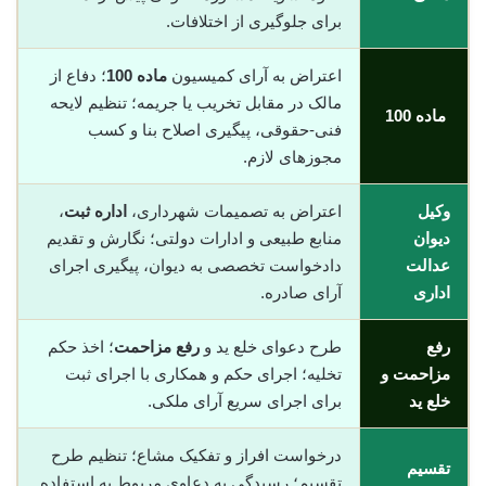
برای جلوگیری از اختلافات.
اعتراض به آرای کمیسیون
ماده 100
؛ دفاع از
مالک در مقابل تخریب یا جریمه؛ تنظیم لایحه
ماده 100
فنی-حقوقی، پیگیری اصلاح بنا و کسب
مجوزهای لازم.
وکیل
اعتراض به تصمیمات شهرداری،
اداره ثبت
،
دیوان
منابع طبیعی و ادارات دولتی؛ نگارش و تقدیم
عدالت
دادخواست تخصصی به دیوان، پیگیری اجرای
اداری
آرای صادره.
رفع
طرح دعوای خلع ید و
رفع مزاحمت
؛ اخذ حکم
مزاحمت و
تخلیه؛ اجرای حکم و همکاری با اجرای ثبت
خلع ید
برای اجرای سریع آرای ملکی.
درخواست افراز و تفکیک مشاع؛ تنظیم طرح
تقسیم
تقسیم؛ رسیدگی به دعاوی مربوط به استفاده