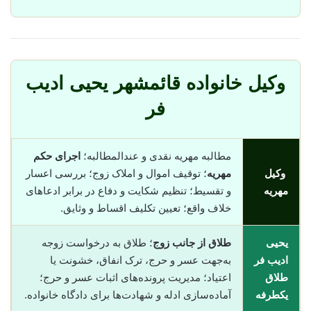
وکیل خانواده قائمشهر یحیی ادیب
فر
مطالبه مهریه نقدی و عندالمطالبه؛
اجرای حکم
وکیل
مهریه
؛ توقیف اموال و املاک زوج؛ بررسی اعسار
مهریه
و تقسیط؛ تنظیم شکایت و دفاع در برابر ادعاهای
خلاف واقع؛ تعیین تکلیف اقساط و وثایق.
یحیی
طلاق از جانب زوج
؛ طلاق به درخواست زوجه
ادیب فر
به‌جهت عسر و حرج، ترک انفاق، خشونت یا
طلاق
اعتیاد؛ مدیریت پرونده‌های اثبات عسر و حرج؛
یکطرفه
آماده‌سازی ادله و شهادت‌ها برای دادگاه خانواده.