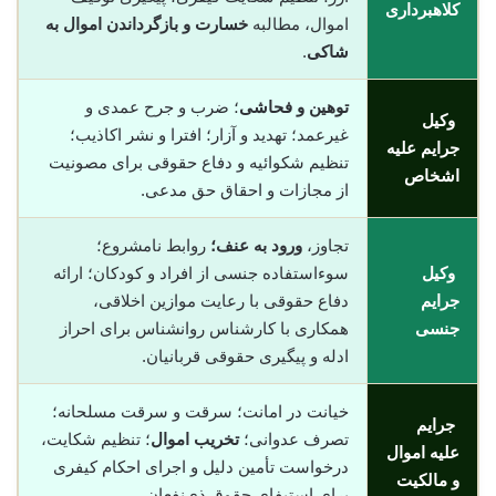
کلاهبرداری
اموال، مطالبه
خسارت و بازگرداندن اموال به
شاکی
.
توهین و فحاشی
؛ ضرب و جرح عمدی و
وکیل
غیرعمد؛ تهدید و آزار؛ افترا و نشر اکاذیب؛
جرایم علیه
تنظیم شکوائیه و دفاع حقوقی برای مصونیت
اشخاص
از مجازات و احقاق حق مدعی.
تجاوز،
ورود به عنف؛
روابط نامشروع؛
وکیل
سوءاستفاده جنسی از افراد و کودکان؛ ارائه
جرایم
دفاع حقوقی با رعایت موازین اخلاقی،
جنسی
همکاری با کارشناس روانشناس برای احراز
ادله و پیگیری حقوقی قربانیان.
خیانت در امانت؛ سرقت و سرقت مسلحانه؛
جرایم
تصرف عدوانی؛
تخریب اموال
؛ تنظیم شکایت،
علیه اموال
درخواست تأمین دلیل و اجرای احکام کیفری
و مالکیت
برای استیفای حقوق ذی‌نفعان.