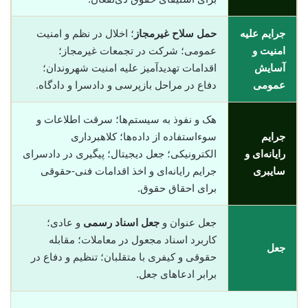
جرایم علیه
حمل سلاح غیرمجاز
؛ اخلال در نظم و امنیت
امنیت و
عمومی؛ شرکت در تجمعات غیرمجاز؛
آسایش
اقدامات تهدیدآمیز علیه امنیت شهروندان؛
عمومی
دفاع در مراحل بازپرسی و دادسرا و دادگاه.
هک و نفوذ به سیستم‌ها؛ سرقت اطلاعات و
جرایم
سوء‌استفاده از داده‌ها؛ کلاهبرداری
رایانه‌ای و
الکترونیکی؛ جعل دیجیتال؛ پیگیری در دادسرای
سایبری
جرایم رایانه‌ای و اخذ اقدامات فنی-حقوقی
برای احقاق حقوق.
جعل عنوان و
جعل اسناد رسمی
و عادی؛
کاربرد اسناد مجعول در معاملات؛ مقابله
جعل
حقوقی و کیفری با متقلبان؛ تنظیم و دفاع در
برابر ادعاهای جعل.