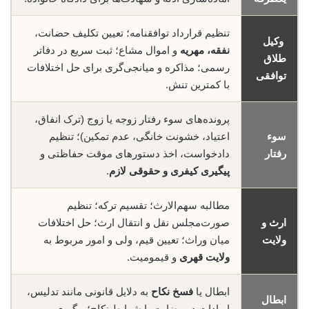
تنظیم قرارداد توافقنامه؛ تعیین تکلیف حضانت،
وکیل
نفقه، مهریه
و اموال مشاع؛ ثبت سریع در دفاتر
طلاق
رسمی؛ مذاکره و میانجی‌گری برای حل اختلافات
توافقی
با کمترین تنش.
پرونده‌های سوء رفتار زوجه یا زوج (ترک انفاق،
سوء
اعتیاد، خشونت خانگی، عدم تمکین)؛ تنظیم
رفتار
دادخواست، اخذ دستورهای موقت حفاظتی و
پیگیری کیفری و حقوقی لازم
.
مطالبه سهم‌الارث؛ تقسیم ترکه؛ تنظیم
ارث و
صورت‌مجلس نقل و انتقال ارث؛ حل اختلافات
ولایت
میان وراث؛ تعیین قیم، ولی و امور مربوط به
ولایت قهری
و قیمومیت.
ابطال یا
فسخ نکاح
به دلایل قانونی مانند تدلیس،
ابطال
ایرادات در رضایت یا شرایط نکاح؛ پیگیری