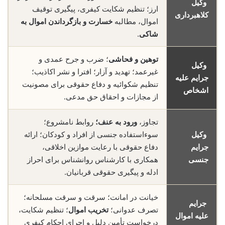
وکیل
ارز؛ تنظیم شکایت کیفری، پیگیری توقیف
کلاهبرداری
اموال، مطالبه
خسارت و بازگرداندن اموال به
شاکی
.
توهین و فحاشی
؛ ضرب و جرح عمدی و
وکیل
غیرعمد؛ تهدید و آزار؛ افترا و نشر اکاذیب؛
جرایم علیه
تنظیم شکوائیه و دفاع حقوقی برای مصونیت
اشخاص
از مجازات و احقاق حق مدعی.
تجاوز،
ورود به عنف؛
روابط نامشروع؛
وکیل
سوءاستفاده جنسی از افراد و کودکان؛ ارائه
جرایم
دفاع حقوقی با رعایت موازین اخلاقی،
جنسی
همکاری با کارشناس روانشناس برای احراز
ادله و پیگیری حقوقی قربانیان.
خیانت در امانت؛ سرقت و سرقت مسلحانه؛
جرایم
تصرف عدوانی؛
تخریب اموال
؛ تنظیم شکایت،
علیه اموال
درخواست تأمین دلیل و اجرای احکام کیفری