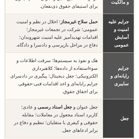
و مالکیت
برای استیفای حقوق ذی‌نفعان.
جرایم علیه
حمل سلاح غیرمجاز
؛ اخلال در نظم و امنیت
امنیت و
عمومی؛ شرکت در تجمعات غیرمجاز؛
آسایش
اقدامات تهدیدآمیز علیه امنیت شهروندان؛
عمومی
دفاع در مراحل بازپرسی و دادسرا و دادگاه.
هک و نفوذ به سیستم‌ها؛ سرقت اطلاعات و
جرایم
سوء‌استفاده از داده‌ها؛ کلاهبرداری
رایانه‌ای و
الکترونیکی؛ جعل دیجیتال؛ پیگیری در دادسرای
سایبری
جرایم رایانه‌ای و اخذ اقدامات فنی-حقوقی
برای احقاق حقوق.
جعل عنوان و
جعل اسناد رسمی
و عادی؛
کاربرد اسناد مجعول در معاملات؛ مقابله
جعل
حقوقی و کیفری با متقلبان؛ تنظیم و دفاع در
برابر ادعاهای جعل.