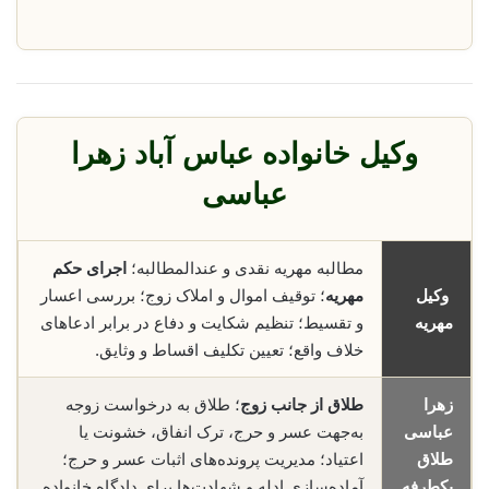
وکیل خانواده عباس آباد زهرا
عباسی
مطالبه مهریه نقدی و عندالمطالبه؛
اجرای حکم
وکیل
مهریه
؛ توقیف اموال و املاک زوج؛ بررسی اعسار
مهریه
و تقسیط؛ تنظیم شکایت و دفاع در برابر ادعاهای
خلاف واقع؛ تعیین تکلیف اقساط و وثایق.
زهرا
طلاق از جانب زوج
؛ طلاق به درخواست زوجه
عباسی
به‌جهت عسر و حرج، ترک انفاق، خشونت یا
طلاق
اعتیاد؛ مدیریت پرونده‌های اثبات عسر و حرج؛
یکطرفه
آماده‌سازی ادله و شهادت‌ها برای دادگاه خانواده.