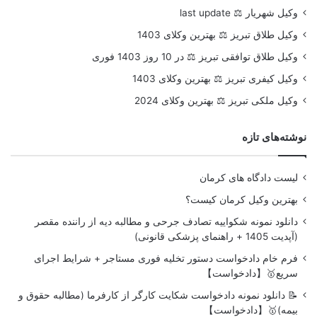
وکیل شهریار ⚖️ last update
وکیل طلاق تبریز ⚖️ بهترین وکلای 1403
وکیل طلاق توافقی تبریز ⚖️ در 10 روز 1403 فوری
وکیل کیفری تبریز ⚖️ بهترین وکلای 1403
وکیل ملکی تبریز ⚖️ بهترین وکلای 2024
نوشته‌های تازه
لیست دادگاه های کرمان
بهترین وکیل کرمان کیست؟
دانلود نمونه شکواییه تصادف جرحی و مطالبه دیه از راننده مقصر
(آپدیت 1405 + راهنمای پزشکی قانونی)
فرم خام دادخواست دستور تخلیه فوری مستاجر + شرایط اجرای
سریع🥇【دادخواست】
📝 دانلود نمونه دادخواست شکایت کارگر از کارفرما (مطالبه حقوق و
بیمه)🥇【دادخواست】