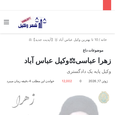
جستجو برای
منو
خانه
/
10 تا بهترین وکیل عباس آباد 🥇【آپدیت جدید】⚖️
موضوعات داغ
زهرا عباسی⚖️وکیل عباس آباد
وکیل پایه یک دادگستری
ژوئن 17, 2026
0
12,002
خواندن این مطلب 4 دقیقه زمان میبرد