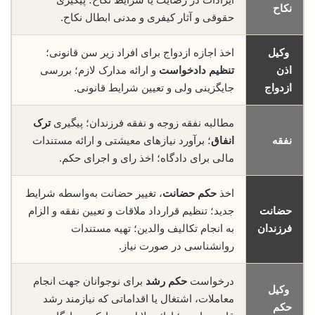
نکاح
حقوقی و آثار کیفری و مدنی ابطال نکاح.
وکیل
اخذ اجازه ازدواج برای افراد زیر سن قانونی؛
اذن
تنظیم دادخواست
و ارائه مدارک لازم؛ بررسی
ازدواج
جایگزینی ولی و تعیین شرایط قانونی.
مطالبه نفقه زوجه و نفقه فرزندان؛ پیگیری
ترک
نفقه
انفاق
؛ برآورد نیازهای معیشتی و ارائه مستندات
مالی برای دادگاه؛ اخذ رای و اجرای حکم.
اخذ
حکم حضانت
، تغییر حضانت به‌واسطه شرایط
حضانت
جدید؛ تنظیم قرارداد ملاقات و تعیین نفقه و الزام
فرزندان
به انجام تکالیف والدین؛ تهیه مستندات
روانشناسی در صورت نیاز.
درخواست
حکم رشد
برای نوجوانان جهت انجام
وکیل
معاملات، اشتغال یا اقداماتی که نیازمند رشد
حکم