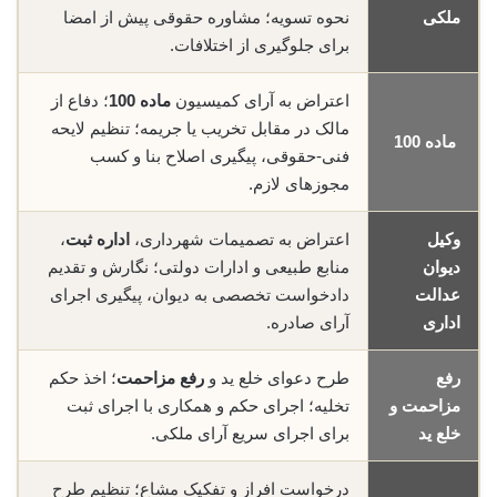
ملکی
نحوه تسویه؛ مشاوره حقوقی پیش از امضا
برای جلوگیری از اختلافات.
اعتراض به آرای کمیسیون
ماده 100
؛ دفاع از
مالک در مقابل تخریب یا جریمه؛ تنظیم لایحه
ماده 100
فنی-حقوقی، پیگیری اصلاح بنا و کسب
مجوزهای لازم.
وکیل
اعتراض به تصمیمات شهرداری،
اداره ثبت
،
دیوان
منابع طبیعی و ادارات دولتی؛ نگارش و تقدیم
عدالت
دادخواست تخصصی به دیوان، پیگیری اجرای
اداری
آرای صادره.
رفع
طرح دعوای خلع ید و
رفع مزاحمت
؛ اخذ حکم
مزاحمت و
تخلیه؛ اجرای حکم و همکاری با اجرای ثبت
خلع ید
برای اجرای سریع آرای ملکی.
درخواست افراز و تفکیک مشاع؛ تنظیم طرح