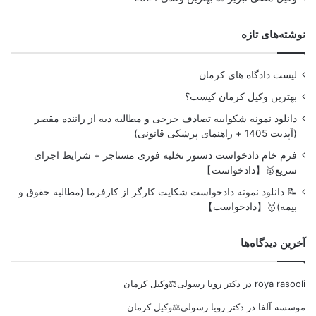
نوشته‌های تازه
لیست دادگاه های کرمان
بهترین وکیل کرمان کیست؟
دانلود نمونه شکواییه تصادف جرحی و مطالبه دیه از راننده مقصر
(آپدیت 1405 + راهنمای پزشکی قانونی)
فرم خام دادخواست دستور تخلیه فوری مستاجر + شرایط اجرای
سریع🥇【دادخواست】
📝 دانلود نمونه دادخواست شکایت کارگر از کارفرما (مطالبه حقوق و
بیمه)🥇【دادخواست】
آخرین دیدگاه‌ها
roya rasooli
در
دکتر رویا رسولی⚖️وکیل کرمان
موسسه آلفا
در
دکتر رویا رسولی⚖️وکیل کرمان