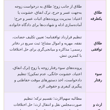
طلاق از جانب زوج؛ طلاق به درخواست زوجه
طلاق
به‌جهت عسر و حرج، ترک انفاق، خشونت یا
یکطرفه
اعتیاد؛ مدیریت پرونده‌های اثبات عسر و حرج؛
آماده‌سازی ادله و شهادت‌ها برای دادگاه خانواده.
تنظیم قرارداد توافقنامه؛ تعیین تکلیف حضانت،
طلاق
نفقه، مهریه و اموال مشاع؛ ثبت سریع در دفاتر
توافقی
رسمی؛ مذاکره و میانجی‌گری برای حل اختلافات
با کمترین تنش.
پرونده‌های سوء رفتار زوجه یا زوج (ترک انفاق،
سوء
اعتیاد، خشونت خانگی، عدم تمکین)؛ تنظیم
رفتار
دادخواست، اخذ دستورهای موقت حفاظتی و
پیگیری کیفری و حقوقی لازم.
مطالبه سهم‌الارث؛ تقسیم ترکه؛ تنظیم
ارث و
صورت‌مجلس نقل و انتقال ارث؛ حل اختلافات