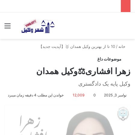
جستجو برای
منو
خانه
/
10 تا از بهترین وکیل همدان 🥇【آپدیت جدید】
موضوعات داغ
زهرا افشاری⚖️وکیل همدان
وکیل پایه یک دادگستری
نوامبر 3, 2025
0
12,009
خواندن این مطلب 4 دقیقه زمان میبرد