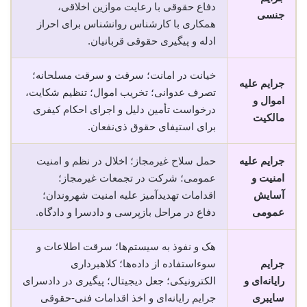
دفاع حقوقی با رعایت موازین اخلاقی،
جنسی
همکاری با کارشناس روانشناس برای احراز
ادله و پیگیری حقوقی قربانیان.
خیانت در امانت؛ سرقت و سرقت مسلحانه؛
جرایم علیه
تصرف عدوانی؛ تخریب اموال؛ تنظیم شکایت،
اموال و
درخواست تأمین دلیل و اجرای احکام کیفری
مالکیت
برای استیفای حقوق ذی‌نفعان.
جرایم علیه
حمل سلاح غیرمجاز؛ اخلال در نظم و امنیت
امنیت و
عمومی؛ شرکت در تجمعات غیرمجاز؛
آسایش
اقدامات تهدیدآمیز علیه امنیت شهروندان؛
عمومی
دفاع در مراحل بازپرسی و دادسرا و دادگاه.
هک و نفوذ به سیستم‌ها؛ سرقت اطلاعات و
جرایم
سوء‌استفاده از داده‌ها؛ کلاهبرداری
رایانه‌ای و
الکترونیکی؛ جعل دیجیتال؛ پیگیری در دادسرای
سایبری
جرایم رایانه‌ای و اخذ اقدامات فنی-حقوقی