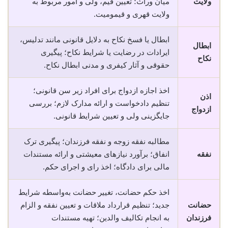
ولایت
میان وراث؛ تعیین قیم، ولی و امور مربوط به
ولایت قهری و قیمومیت.
ابطال یا فسخ نکاح به دلایل قانونی مانند تدلیس،
ابطال
ایرادات در رضایت یا شرایط نکاح؛ پیگیری
نکاح
حقوقی و آثار کیفری و مدنی ابطال نکاح.
اخذ اجازه ازدواج برای افراد زیر سن قانونی؛
اذن
تنظیم دادخواست و ارائه مدارک لازم؛ بررسی
ازدواج
جایگزینی ولی و تعیین شرایط قانونی.
مطالبه نفقه زوجه و نفقه فرزندان؛ پیگیری ترک
نفقه
انفاق؛ برآورد نیازهای معیشتی و ارائه مستندات
مالی برای دادگاه؛ اخذ رای و اجرای حکم.
اخذ حکم حضانت، تغییر حضانت به‌واسطه شرایط
حضانت
جدید؛ تنظیم قرارداد ملاقات و تعیین نفقه و الزام
فرزندان
به انجام تکالیف والدین؛ تهیه مستندات