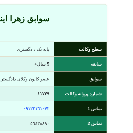
سوابق زهرا اینا
سطح وکالت
پایه یک دادگستری
سابقه
5 سال+
سوابق
عضو کانون وکلای دادگستر
شماره پروانه وکالت
١١٧٢٩
تماس 1
٠٩١٢٢١٦١٠٧٢
تماس 2
٥٦٤٣٨٨٩٠