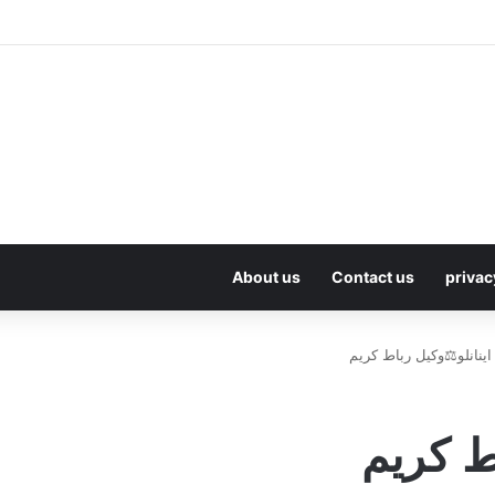
About us
Contact us
privac
اینانلو⚖️وکیل رباط کریم
اط کریم