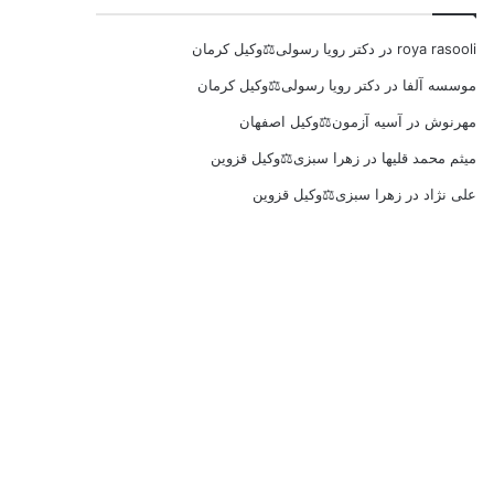
roya rasooli
در
دکتر رویا رسولی⚖️وکیل کرمان
موسسه آلفا
در
دکتر رویا رسولی⚖️وکیل کرمان
مهرنوش
در
آسیه آزمون⚖️وکیل اصفهان
میثم محمد قلیها
در
زهرا سبزی⚖️وکیل قزوین
علی نژاد
در
زهرا سبزی⚖️وکیل قزوین