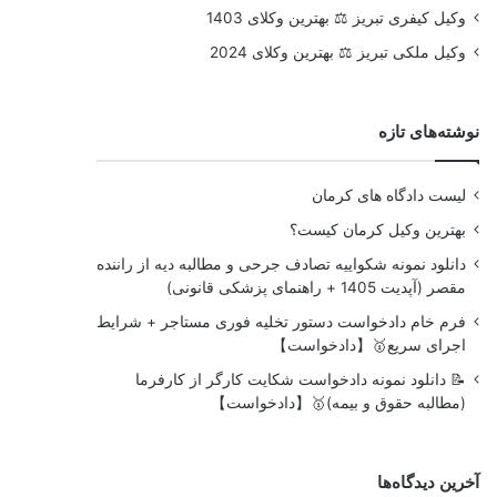
وکیل کیفری تبریز ⚖️ بهترین وکلای 1403
وکیل ملکی تبریز ⚖️ بهترین وکلای 2024
نوشته‌های تازه
لیست دادگاه های کرمان
بهترین وکیل کرمان کیست؟
دانلود نمونه شکواییه تصادف جرحی و مطالبه دیه از راننده
مقصر (آپدیت 1405 + راهنمای پزشکی قانونی)
فرم خام دادخواست دستور تخلیه فوری مستاجر + شرایط
اجرای سریع🥇【دادخواست】
📝 دانلود نمونه دادخواست شکایت کارگر از کارفرما
(مطالبه حقوق و بیمه)🥇【دادخواست】
آخرین دیدگاه‌ها