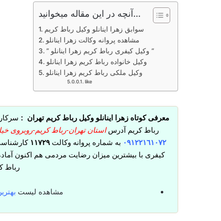
آنچه در این مقاله میخوانید...
سوابق زهرا اینانلو وکیل رباط کریم
مشاهده پروانه وکالت زهرا اینانلو
” وکیل کیفری رباط کریم زهرا اینانلو “
وکیل خانواده رباط کریم زهرا اینانلو
وکیل ملکی رباط کریم زهرا اینانلو
like
معرفی کوتاه زهرا اینانلو وکیل رباط کریم تهران :
سرکار 
رباط کریم آدرس
استان تهران-رباط کریم-روبروی خیابان نیروی ان
٠٩١٢٢١٦١٠٧٢
به شماره پروانه وکالت
١١٧٢٩
کارشناسی
کیفری با بیشترین میزان رضایت مردمی هم اکنون آماده
رباط کر
مشاهده لیست
بهتری