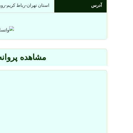
آدرس
استان تهران-رباط کریم-روبروی خیابا
مشاهده پروانه 