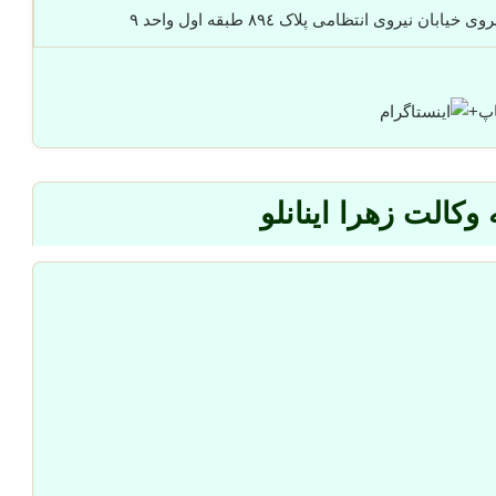
ن نیروی انتظامی پلاک ٨٩٤ طبقه اول واحد ٩
+
وکالت زهرا اینانلو