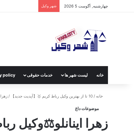
چهارشنبه, آگوست 5 2026
شهر وکیل
خانه
لیست شهر ها
خدمات حقوقی
y policy
خانه
/
10 تا از بهترین وکیل رباط کریم 🥇【آپدیت جدید】
/
زهرا 
موضوعات داغ
زهرا اینانلو⚖️وکیل رب