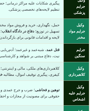
وکیل
پیگیری شکایات علیه مراکز درمانی؛ حض
جرایم
تنظیم لایحه‌های تخصصی پزشکی.
پزشکی
وکیل
حمل، نگهداری، خرید و فروش مواد مخدر
جرایم مواد
تسهیل در توزیع؛
دفاع در دادگاه انقلاب
؛
مخدر
لایحه و اقدامات قانونی برای بازگرداند
جرایم
قتل عمد
، شبه‌عمد و غیرعمد؛ آدم‌ربایی
سنگین
نیت، دفاع مبتنی بر شواهد و کارشناسی؛
وکیل
کلاهبرداری‌های ملکی، مالی و اینترنتی
کلاهبرداری
کیفری، پیگیری توقیف اموال، مطالبه
خس
وکیل
توهین و فحاشی
؛ ضرب و جرح عمدی و غیر
جرایم علیه
حقوقی برای مصونیت از مجازات و احق
اشخاص