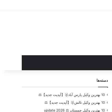
سایدبار
دسته‌ها
10 بهترین وکیل پارس آباد🥇【آپدیت جدید】⚖️
10 بهترین وکیل تالش🥇【آپدیت جدید】⚖️
10 بهترین وکیل چمستان ⚖️ update 2026