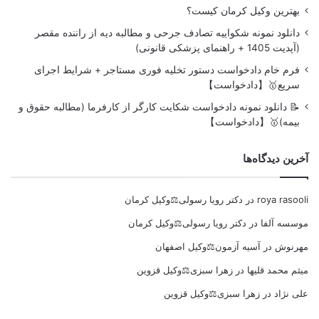
بهترین وکیل کرمان کیست؟
دانلود نمونه شکواییه تصادف جرحی و مطالبه دیه از راننده مقصر
(آپدیت 1405 + راهنمای پزشکی قانونی)
فرم خام دادخواست دستور تخلیه فوری مستاجر + شرایط اجرای
سریع🥇【دادخواست】
📝 دانلود نمونه دادخواست شکایت کارگر از کارفرما (مطالبه حقوق و
بیمه)🥇【دادخواست】
آخرین دیدگاه‌ها
roya rasooli
در
دکتر رویا رسولی⚖️وکیل کرمان
موسسه آلفا
در
دکتر رویا رسولی⚖️وکیل کرمان
مهرنوش
در
آسیه آزمون⚖️وکیل اصفهان
میثم محمد قلیها
در
زهرا سبزی⚖️وکیل قزوین
علی نژاد
در
زهرا سبزی⚖️وکیل قزوین