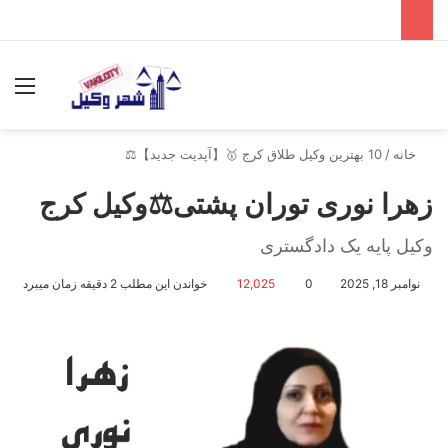
جستجو برای
منو
خانه
/
10 بهترین وکیل طلاق کرج 🥇【آپدیت جدید】⚖️
زهرا نوری توران پشتی⚖️وکیل کرج
وکیل پایه یک دادگستری
نوامبر 18, 2025
0
12,025
خواندن این مطلب 2 دقیقه زمان میبرد