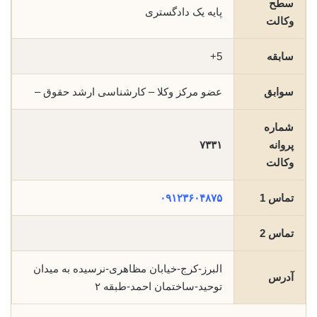
سطح
پایه یک دادگستری
وکالت
سابقه
5+
سوابق
عضو مرکز وکلا – کارشناسی ارشد حقوق –
شماره
پروانه
۷۳۳۱
وکالت
تماس 1
۰۹۱۲۳۶۰۴۸۷۵
تماس 2
البرز-کرج-خیابان مظاهری-نرسیده به میدان
آدرس
توحید-ساختمان احمد-طبقه ۲