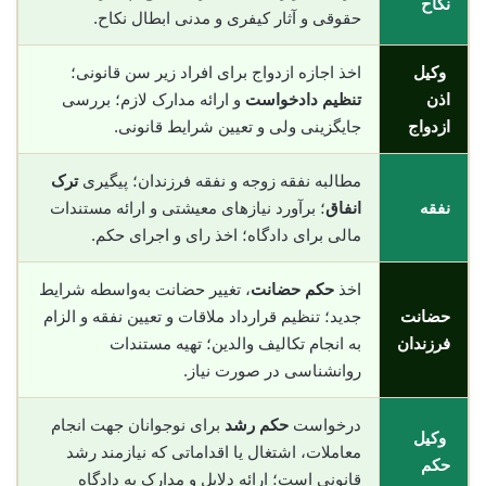
نکاح
حقوقی و آثار کیفری و مدنی ابطال نکاح.
وکیل
اخذ اجازه ازدواج برای افراد زیر سن قانونی؛
اذن
تنظیم دادخواست
و ارائه مدارک لازم؛ بررسی
ازدواج
جایگزینی ولی و تعیین شرایط قانونی.
مطالبه نفقه زوجه و نفقه فرزندان؛ پیگیری
ترک
نفقه
انفاق
؛ برآورد نیازهای معیشتی و ارائه مستندات
مالی برای دادگاه؛ اخذ رای و اجرای حکم.
اخذ
حکم حضانت
، تغییر حضانت به‌واسطه شرایط
حضانت
جدید؛ تنظیم قرارداد ملاقات و تعیین نفقه و الزام
فرزندان
به انجام تکالیف والدین؛ تهیه مستندات
روانشناسی در صورت نیاز.
درخواست
حکم رشد
برای نوجوانان جهت انجام
وکیل
معاملات، اشتغال یا اقداماتی که نیازمند رشد
حکم
قانونی است؛ ارائه دلایل و مدارک به دادگاه