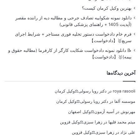
بهترین وکیل کرمان کیست؟
دانلود نمونه شکواییه تصادف جرحی و مطالبه دیه از راننده مقصر
(آپدیت 1405 + راهنمای پزشکی قانونی)
فرم خام دادخواست دستور تخلیه فوری مستاجر + شرایط اجرای
سریع🥇【دادخواست】
📝 دانلود نمونه دادخواست شکایت کارگر از کارفرما (مطالبه حقوق و
بیمه)🥇【دادخواست】
آخرین دیدگاه‌ها
roya rasooli
در
دکتر رویا رسولی⚖️وکیل کرمان
موسسه آلفا
در
دکتر رویا رسولی⚖️وکیل کرمان
مهرنوش
در
آسیه آزمون⚖️وکیل اصفهان
میثم محمد قلیها
در
زهرا سبزی⚖️وکیل قزوین
علی نژاد
در
زهرا سبزی⚖️وکیل قزوین