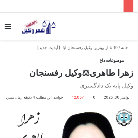
جستجو برای
منو
خانه
/
10 تا از بهترین وکیل رفسنجان 🥇【آپدیت جدید】
موضوعات داغ
زهرا طاهری⚖️وکیل رفسنجان
وکیل پایه یک دادگستری
نوامبر 30, 2025
0
12,057
خواندن این مطلب 4 دقیقه زمان میبرد