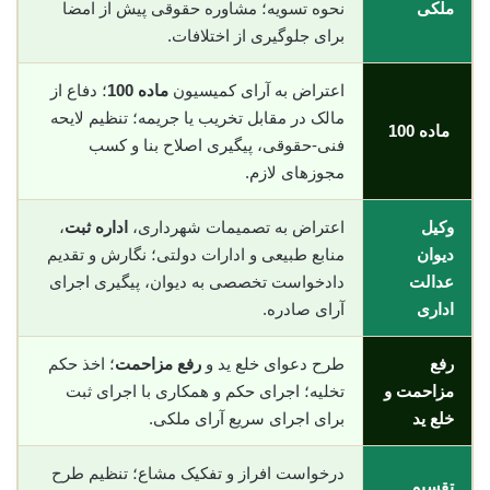
ملکی
نحوه تسویه؛ مشاوره حقوقی پیش از امضا
برای جلوگیری از اختلافات.
اعتراض به آرای کمیسیون
ماده 100
؛ دفاع از
مالک در مقابل تخریب یا جریمه؛ تنظیم لایحه
ماده 100
فنی-حقوقی، پیگیری اصلاح بنا و کسب
مجوزهای لازم.
وکیل
اعتراض به تصمیمات شهرداری،
اداره ثبت
،
دیوان
منابع طبیعی و ادارات دولتی؛ نگارش و تقدیم
عدالت
دادخواست تخصصی به دیوان، پیگیری اجرای
اداری
آرای صادره.
رفع
طرح دعوای خلع ید و
رفع مزاحمت
؛ اخذ حکم
مزاحمت و
تخلیه؛ اجرای حکم و همکاری با اجرای ثبت
خلع ید
برای اجرای سریع آرای ملکی.
درخواست افراز و تفکیک مشاع؛ تنظیم طرح
تقسیم