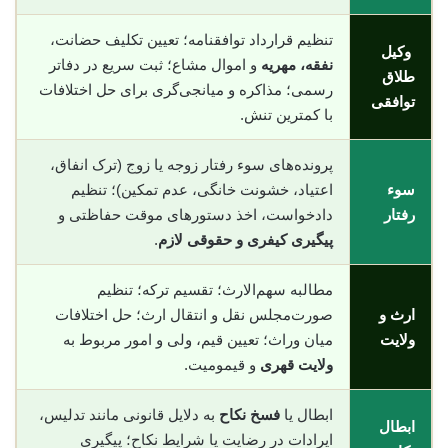
تنظیم قرارداد توافقنامه؛ تعیین تکلیف حضانت،
وکیل
نفقه، مهریه
و اموال مشاع؛ ثبت سریع در دفاتر
طلاق
رسمی؛ مذاکره و میانجی‌گری برای حل اختلافات
توافقی
با کمترین تنش.
پرونده‌های سوء رفتار زوجه یا زوج (ترک انفاق،
سوء
اعتیاد، خشونت خانگی، عدم تمکین)؛ تنظیم
رفتار
دادخواست، اخذ دستورهای موقت حفاظتی و
پیگیری کیفری و حقوقی لازم
.
مطالبه سهم‌الارث؛ تقسیم ترکه؛ تنظیم
ارث و
صورت‌مجلس نقل و انتقال ارث؛ حل اختلافات
ولایت
میان وراث؛ تعیین قیم، ولی و امور مربوط به
ولایت قهری
و قیمومیت.
ابطال یا
فسخ نکاح
به دلایل قانونی مانند تدلیس،
ابطال
ایرادات در رضایت یا شرایط نکاح؛ پیگیری