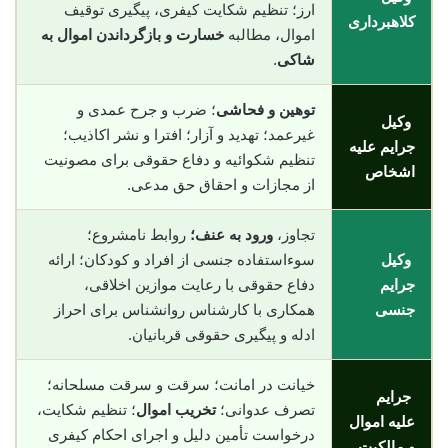
ارز؛ تنظیم شکایت کیفری، پیگیری توقیف
کلاهبرداری
اموال، مطالبه
خسارت و بازگرداندن اموال به
شاکی
.
توهین و فحاشی
؛ ضرب و جرح عمدی و
وکیل
غیرعمد؛ تهدید و آزار؛ افترا و نشر اکاذیب؛
جرایم علیه
تنظیم شکوائیه و دفاع حقوقی برای مصونیت
اشخاص
از مجازات و احقاق حق مدعی.
تجاوز،
ورود به عنف؛
روابط نامشروع؛
وکیل
سوءاستفاده جنسی از افراد و کودکان؛ ارائه
جرایم
دفاع حقوقی با رعایت موازین اخلاقی،
جنسی
همکاری با کارشناس روانشناس برای احراز
ادله و پیگیری حقوقی قربانیان.
خیانت در امانت؛ سرقت و سرقت مسلحانه؛
جرایم
تصرف عدوانی؛
تخریب اموال
؛ تنظیم شکایت،
علیه اموال
درخواست تأمین دلیل و اجرای احکام کیفری
و مالکیت