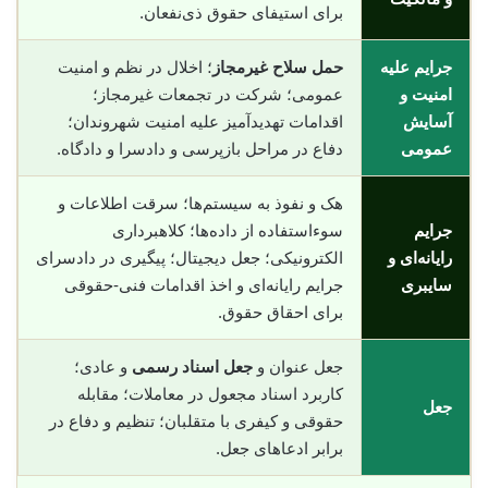
برای استیفای حقوق ذی‌نفعان.
جرایم علیه
حمل سلاح غیرمجاز
؛ اخلال در نظم و امنیت
امنیت و
عمومی؛ شرکت در تجمعات غیرمجاز؛
آسایش
اقدامات تهدیدآمیز علیه امنیت شهروندان؛
عمومی
دفاع در مراحل بازپرسی و دادسرا و دادگاه.
هک و نفوذ به سیستم‌ها؛ سرقت اطلاعات و
جرایم
سوء‌استفاده از داده‌ها؛ کلاهبرداری
رایانه‌ای و
الکترونیکی؛ جعل دیجیتال؛ پیگیری در دادسرای
سایبری
جرایم رایانه‌ای و اخذ اقدامات فنی-حقوقی
برای احقاق حقوق.
جعل عنوان و
جعل اسناد رسمی
و عادی؛
کاربرد اسناد مجعول در معاملات؛ مقابله
جعل
حقوقی و کیفری با متقلبان؛ تنظیم و دفاع در
برابر ادعاهای جعل.