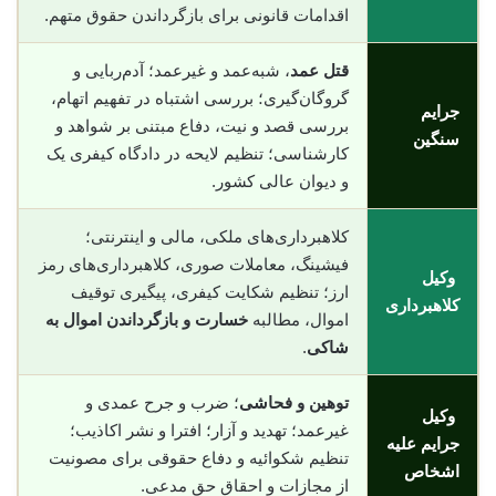
اقدامات قانونی برای بازگرداندن حقوق متهم.
قتل عمد
، شبه‌عمد و غیرعمد؛ آدم‌ربایی و
گروگان‌گیری؛ بررسی اشتباه در تفهیم اتهام،
جرایم
بررسی قصد و نیت، دفاع مبتنی بر شواهد و
سنگین
کارشناسی؛ تنظیم لایحه در دادگاه کیفری یک
و دیوان عالی کشور.
کلاهبرداری‌های ملکی، مالی و اینترنتی؛
فیشینگ، معاملات صوری، کلاهبرداری‌های رمز
وکیل
ارز؛ تنظیم شکایت کیفری، پیگیری توقیف
کلاهبرداری
اموال، مطالبه
خسارت و بازگرداندن اموال به
شاکی
.
توهین و فحاشی
؛ ضرب و جرح عمدی و
وکیل
غیرعمد؛ تهدید و آزار؛ افترا و نشر اکاذیب؛
جرایم علیه
تنظیم شکوائیه و دفاع حقوقی برای مصونیت
اشخاص
از مجازات و احقاق حق مدعی.