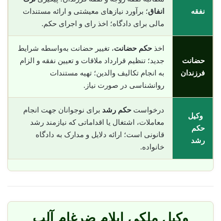
نفقه
انفاق
؛ برآورد نیازهای معیشتی و ارائه مستندات
مالی برای دادگاه؛ اخذ رای و اجرای حکم.
اخذ
حکم حضانت
، تغییر حضانت به‌واسطه شرایط
حضانت
جدید؛ تنظیم قرارداد ملاقات و تعیین نفقه و الزام
فرزندان
به انجام تکالیف والدین؛ تهیه مستندات
روانشناسی در صورت نیاز.
درخواست
حکم رشد
برای نوجوانان جهت انجام
وکیل
معاملات، اشتغال یا اقداماتی که نیازمند رشد
حکم
قانونی است؛ ارائه دلایل و مدارک به دادگاه
رشد
خانواده.
وکیل ملکی ایلام ضرغام آلب