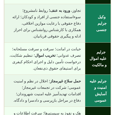
تجاوز،
ورود به عنف؛
روابط نامشروع؛
وکیل
سوءاستفاده جنسی از افراد و کودکان؛ ارائه
جرایم
دفاع حقوقی با رعایت موازین اخلاقی،
جنسی
همکاری با کارشناس روانشناس برای احراز
ادله و پیگیری حقوقی قربانیان.
خیانت در امانت؛ سرقت و سرقت مسلحانه؛
جرایم
تصرف عدوانی؛
تخریب اموال
؛ تنظیم شکایت،
علیه اموال
درخواست تأمین دلیل و اجرای احکام کیفری
و مالکیت
برای استیفای حقوق ذی‌نفعان.
جرایم علیه
حمل سلاح غیرمجاز
؛ اخلال در نظم و امنیت
امنیت و
عمومی؛ شرکت در تجمعات غیرمجاز؛
آسایش
اقدامات تهدیدآمیز علیه امنیت شهروندان؛
عمومی
دفاع در مراحل بازپرسی و دادسرا و دادگاه.
هک و نفوذ به سیستم‌ها؛ سرقت اطلاعات و