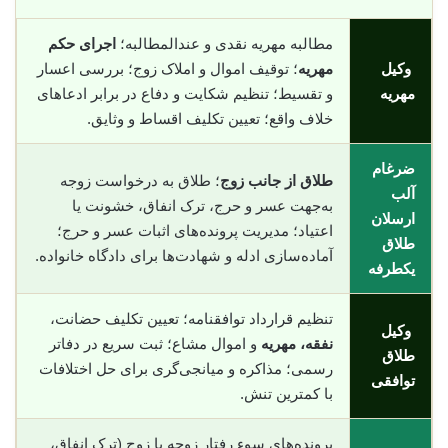
مطالبه مهریه نقدی و عندالمطالبه؛
اجرای حکم
وکیل
مهریه
؛ توقیف اموال و املاک زوج؛ بررسی اعسار
مهریه
و تقسیط؛ تنظیم شکایت و دفاع در برابر ادعاهای
خلاف واقع؛ تعیین تکلیف اقساط و وثایق.
ضرغام
طلاق از جانب زوج
؛ طلاق به درخواست زوجه
آلب
به‌جهت عسر و حرج، ترک انفاق، خشونت یا
ارسلان
اعتیاد؛ مدیریت پرونده‌های اثبات عسر و حرج؛
طلاق
آماده‌سازی ادله و شهادت‌ها برای دادگاه خانواده.
یکطرفه
تنظیم قرارداد توافقنامه؛ تعیین تکلیف حضانت،
وکیل
نفقه، مهریه
و اموال مشاع؛ ثبت سریع در دفاتر
طلاق
رسمی؛ مذاکره و میانجی‌گری برای حل اختلافات
توافقی
با کمترین تنش.
پرونده‌های سوء رفتار زوجه یا زوج (ترک انفاق،