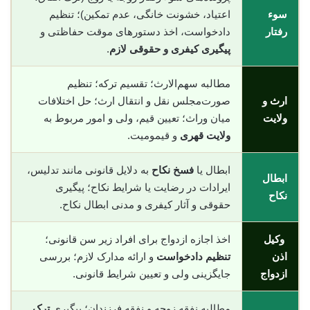
سوء
اعتیاد، خشونت خانگی، عدم تمکین)؛ تنظیم
رفتار
دادخواست، اخذ دستورهای موقت حفاظتی و
پیگیری کیفری و حقوقی لازم
.
مطالبه سهم‌الارث؛ تقسیم ترکه؛ تنظیم
ارث و
صورت‌مجلس نقل و انتقال ارث؛ حل اختلافات
ولایت
میان وراث؛ تعیین قیم، ولی و امور مربوط به
ولایت قهری
و قیمومیت.
ابطال یا
فسخ نکاح
به دلایل قانونی مانند تدلیس،
ابطال
ایرادات در رضایت یا شرایط نکاح؛ پیگیری
نکاح
حقوقی و آثار کیفری و مدنی ابطال نکاح.
وکیل
اخذ اجازه ازدواج برای افراد زیر سن قانونی؛
اذن
تنظیم دادخواست
و ارائه مدارک لازم؛ بررسی
ازدواج
جایگزینی ولی و تعیین شرایط قانونی.
مطالبه نفقه زوجه و نفقه فرزندان؛ پیگیری
ترک