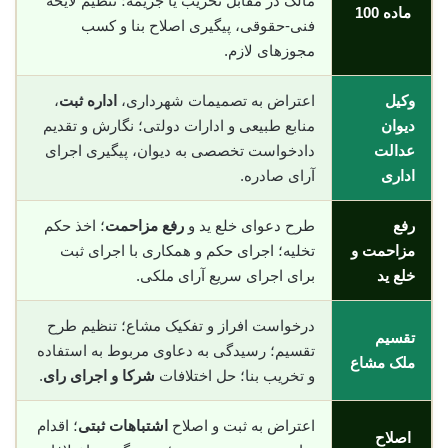
مالک در مقابل تخریب یا جریمه؛ تنظیم لایحه
ماده 100
فنی-حقوقی، پیگیری اصلاح بنا و کسب
مجوزهای لازم.
وکیل
اعتراض به تصمیمات شهرداری،
اداره ثبت
،
دیوان
منابع طبیعی و ادارات دولتی؛ نگارش و تقدیم
عدالت
دادخواست تخصصی به دیوان، پیگیری اجرای
اداری
آرای صادره.
رفع
طرح دعوای خلع ید و
رفع مزاحمت
؛ اخذ حکم
مزاحمت و
تخلیه؛ اجرای حکم و همکاری با اجرای ثبت
خلع ید
برای اجرای سریع آرای ملکی.
درخواست افراز و تفکیک مشاع؛ تنظیم طرح
تقسیم
تقسیم؛ رسیدگی به دعاوی مربوط به استفاده
ملک مشاع
و تخریب بنا؛ حل اختلافات
شرکا و اجرای رای
.
اعتراض به ثبت و اصلاح
اشتباهات ثبتی
؛ اقدام
اصلاح