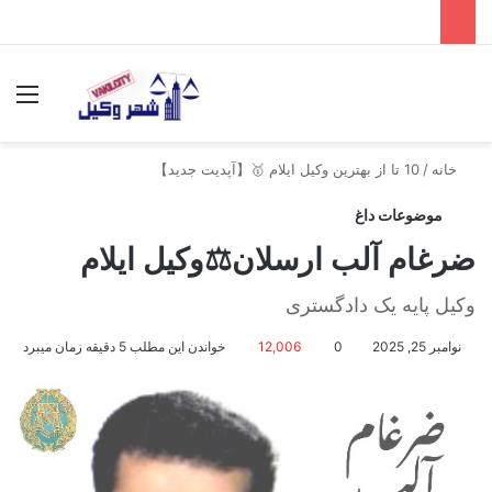
جستجو برای
منو
خانه
/
10 تا از بهترین وکیل ایلام 🥇【آپدیت جدید】
موضوعات داغ
ضرغام آلب ارسلان⚖️وکیل ایلام
وکیل پایه یک دادگستری
نوامبر 25, 2025
0
12,006
خواندن این مطلب 5 دقیقه زمان میبرد