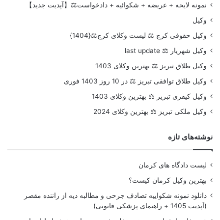
نمونه لایحه + عریضه + شکوائیه + دادخواست⚖️【آپدیت جدید】
وکیل
وکیل حقوقی کرج ⚖️ لیست وکلای کرج⚖️{1404}
وکیل شهریار ⚖️ last update
وکیل طلاق تبریز ⚖️ بهترین وکلای 1403
وکیل طلاق توافقی تبریز ⚖️ در 10 روز 1403 فوری
وکیل کیفری تبریز ⚖️ بهترین وکلای 1403
وکیل ملکی تبریز ⚖️ بهترین وکلای 2024
نوشته‌های تازه
لیست دادگاه های کرمان
بهترین وکیل کرمان کیست؟
دانلود نمونه شکواییه تصادف جرحی و مطالبه دیه از راننده مقصر
(آپدیت 1405 + راهنمای پزشکی قانونی)