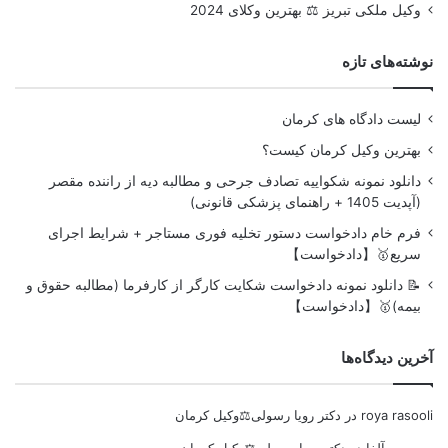
وکیل ملکی تبریز ⚖️ بهترین وکلای 2024
نوشته‌های تازه
لیست دادگاه های کرمان
بهترین وکیل کرمان کیست؟
دانلود نمونه شکواییه تصادف جرحی و مطالبه دیه از راننده مقصر
(آپدیت 1405 + راهنمای پزشکی قانونی)
فرم خام دادخواست دستور تخلیه فوری مستاجر + شرایط اجرای
سریع🥇【دادخواست】
📝 دانلود نمونه دادخواست شکایت کارگر از کارفرما (مطالبه حقوق و
بیمه)🥇【دادخواست】
آخرین دیدگاه‌ها
roya rasooli
در
دکتر رویا رسولی⚖️وکیل کرمان
موسسه آلفا
در
دکتر رویا رسولی⚖️وکیل کرمان