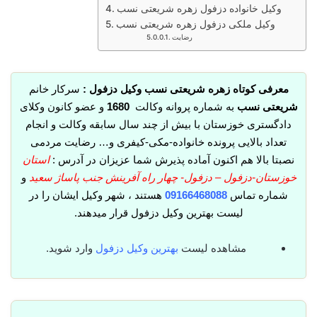
وکیل خانواده دزفول زهره شریعتی نسب
وکیل ملکی دزفول زهره شریعتی نسب
رضایت
معرفی کوتاه زهره شریعتی نسب وکیل دزفول :
سرکار خانم
شریعتی نسب
به شماره پروانه وکالت
1680
و عضو کانون وکلای
دادگستری خوزستان با بیش از چند سال سابقه وکالت و انجام
تعداد بالایی پرونده خانواده-مکی-کیفری و… رضایت مردمی
نصبتا بالا هم اکنون آماده پذیرش شما عزیزان در آدرس :
استان
خوزستان-دزفول – دزفول- چهار راه آفرينش جنب پاساژ سعيد
و
شماره تماس
09166468088
هستند ، شهر وکیل ایشان را در
لیست بهترین وکیل دزفول قرار میدهند.
مشاهده لیست
بهترین وکیل دزفول
وارد شوید.