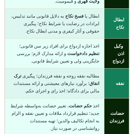
ولایت قهری
و قیمومیت.
ابطال یا
فسخ نکاح
به دلایل قانونی مانند تدلیس،
ابطال
ایرادات در رضایت یا شرایط نکاح؛ پیگیری
نکاح
حقوقی و آثار کیفری و مدنی ابطال نکاح.
وکیل
اخذ اجازه ازدواج برای افراد زیر سن قانونی؛
اذن
تنظیم دادخواست
و ارائه مدارک لازم؛ بررسی
ازدواج
جایگزینی ولی و تعیین شرایط قانونی.
مطالبه نفقه زوجه و نفقه فرزندان؛ پیگیری
ترک
نفقه
انفاق
؛ برآورد نیازهای معیشتی و ارائه مستندات
مالی برای دادگاه؛ اخذ رای و اجرای حکم.
اخذ
حکم حضانت
، تغییر حضانت به‌واسطه شرایط
حضانت
جدید؛ تنظیم قرارداد ملاقات و تعیین نفقه و الزام
فرزندان
به انجام تکالیف والدین؛ تهیه مستندات
روانشناسی در صورت نیاز.