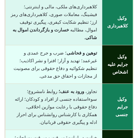
کلاهبرداری‌های ملکی، مالی و اینترنتی؛
فیشینگ، معاملات صوری، کلاهبرداری‌های رمز
وکیل
ارز؛ تنظیم شکایت کیفری، پیگیری توقیف
کلاهبرداری
اموال، مطالبه
خسارت و بازگرداندن اموال به
شاکی
.
توهین و فحاشی
؛ ضرب و جرح عمدی و
وکیل
غیرعمد؛ تهدید و آزار؛ افترا و نشر اکاذیب؛
جرایم علیه
تنظیم شکوائیه و دفاع حقوقی برای مصونیت
اشخاص
از مجازات و احقاق حق مدعی.
تجاوز،
ورود به عنف؛
روابط نامشروع؛
وکیل
سوءاستفاده جنسی از افراد و کودکان؛ ارائه
جرایم
دفاع حقوقی با رعایت موازین اخلاقی،
جنسی
همکاری با کارشناس روانشناس برای احراز
ادله و پیگیری حقوقی قربانیان.
خیانت در امانت؛ سرقت و سرقت مسلحانه؛