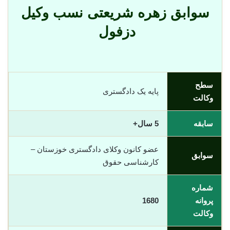
سوابق زهره شریعتی نسب وکیل
دزفول
سطح
پایه یک دادگستری
وکالت
سابقه
5 سال+
عضو کانون وکلای دادگستری خوزستان –
سوابق
کارشناسی حقوق
شماره
پروانه
1680
وکالت