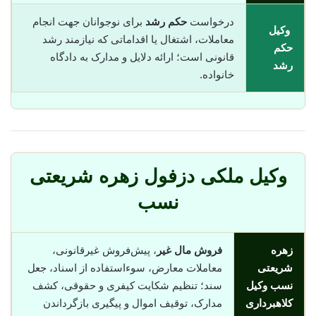
درخواست
حکم رشد
برای نوجوانان جهت انجام
وکیل
معاملات، اشتغال یا اقداماتی که نیازمند رشد
حکم
قانونی است؛ ارائه دلایل و مدارک به دادگاه
رشد
خانواده.
وکیل ملکی دزفول زهره شریعتی
نسب
زهره
فروش مال غیر
، پیش‌فروش غیرقانونی،
شریعتی
معاملات معارض، سوء‌استفاده از اسناد، جعل
نسب وکیل
سند؛ تنظیم شکایت کیفری و حقوقی، کشف
کلاهبرداری
مدارک، توقیف اموال و پیگیری بازگرداندن