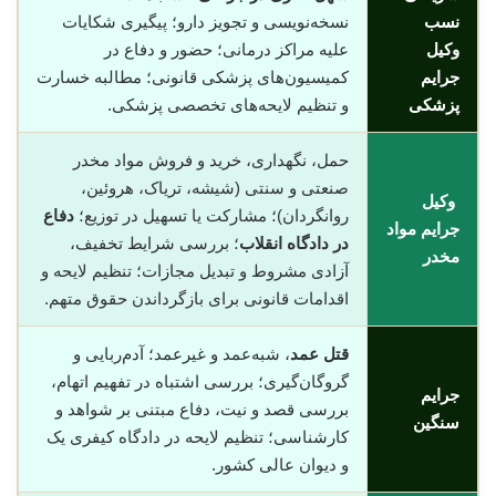
نسب
نسخه‌نویسی و تجویز دارو؛ پیگیری شکایات
وکیل
علیه مراکز درمانی؛ حضور و دفاع در
جرایم
کمیسیون‌های پزشکی قانونی؛ مطالبه خسارت
پزشکی
و تنظیم لایحه‌های تخصصی پزشکی.
حمل، نگهداری، خرید و فروش مواد مخدر
صنعتی و سنتی (شیشه، تریاک، هروئین،
وکیل
روانگردان)؛ مشارکت یا تسهیل در توزیع؛
دفاع
جرایم مواد
در دادگاه انقلاب
؛ بررسی شرایط تخفیف،
مخدر
آزادی مشروط و تبدیل مجازات؛ تنظیم لایحه و
اقدامات قانونی برای بازگرداندن حقوق متهم.
قتل عمد
، شبه‌عمد و غیرعمد؛ آدم‌ربایی و
گروگان‌گیری؛ بررسی اشتباه در تفهیم اتهام،
جرایم
بررسی قصد و نیت، دفاع مبتنی بر شواهد و
سنگین
کارشناسی؛ تنظیم لایحه در دادگاه کیفری یک
و دیوان عالی کشور.