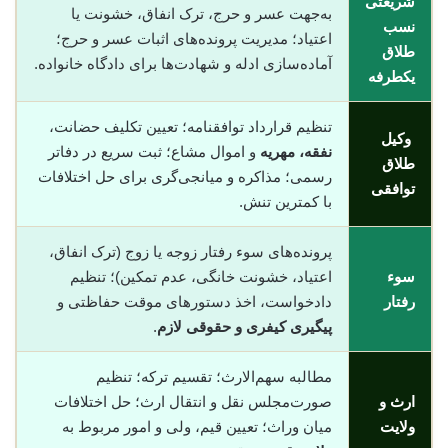
شریعتی
به‌جهت عسر و حرج، ترک انفاق، خشونت یا
نسب
اعتیاد؛ مدیریت پرونده‌های اثبات عسر و حرج؛
طلاق
آماده‌سازی ادله و شهادت‌ها برای دادگاه خانواده.
یکطرفه
تنظیم قرارداد توافقنامه؛ تعیین تکلیف حضانت،
وکیل
نفقه، مهریه
و اموال مشاع؛ ثبت سریع در دفاتر
طلاق
رسمی؛ مذاکره و میانجی‌گری برای حل اختلافات
توافقی
با کمترین تنش.
پرونده‌های سوء رفتار زوجه یا زوج (ترک انفاق،
سوء
اعتیاد، خشونت خانگی، عدم تمکین)؛ تنظیم
رفتار
دادخواست، اخذ دستورهای موقت حفاظتی و
پیگیری کیفری و حقوقی لازم
.
مطالبه سهم‌الارث؛ تقسیم ترکه؛ تنظیم
ارث و
صورت‌مجلس نقل و انتقال ارث؛ حل اختلافات
ولایت
میان وراث؛ تعیین قیم، ولی و امور مربوط به