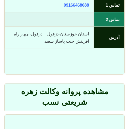
تماس 1
09166468088
تماس 2
استان خوزستان-دزفول – دزفول- چهار راه
آدرس
آفرينش جنب پاساژ سعيد
مشاهده پروانه وکالت زهره
شریعتی نسب