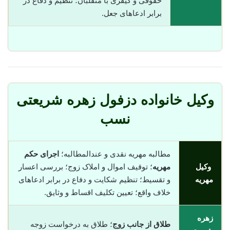
حقوقی و کیفری با متقلبان؛ تنظیم و دفاع در
برابر ادعاهای جعل.
وکیل خانواده دزفول زهره شریعتی
نسب
مطالبه مهریه نقدی و عندالمطالبه؛
اجرای حکم
وکیل
مهریه
؛ توقیف اموال و املاک زوج؛ بررسی اعسار
مهریه
و تقسیط؛ تنظیم شکایت و دفاع در برابر ادعاهای
خلاف واقع؛ تعیین تکلیف اقساط و وثایق.
زهره
طلاق از جانب زوج
؛ طلاق به درخواست زوجه