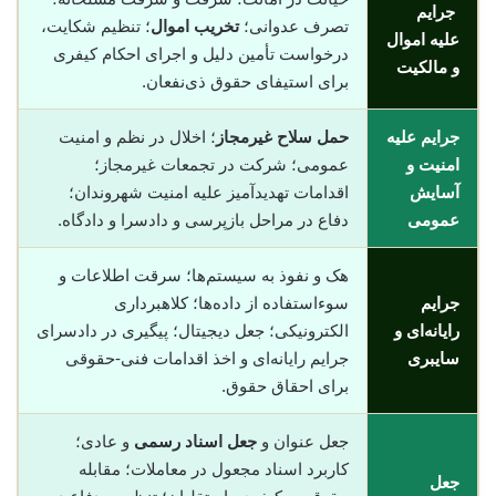
جرایم
تصرف عدوانی؛
تخریب اموال
؛ تنظیم شکایت،
علیه اموال
درخواست تأمین دلیل و اجرای احکام کیفری
و مالکیت
برای استیفای حقوق ذی‌نفعان.
جرایم علیه
حمل سلاح غیرمجاز
؛ اخلال در نظم و امنیت
امنیت و
عمومی؛ شرکت در تجمعات غیرمجاز؛
آسایش
اقدامات تهدیدآمیز علیه امنیت شهروندان؛
عمومی
دفاع در مراحل بازپرسی و دادسرا و دادگاه.
هک و نفوذ به سیستم‌ها؛ سرقت اطلاعات و
جرایم
سوء‌استفاده از داده‌ها؛ کلاهبرداری
رایانه‌ای و
الکترونیکی؛ جعل دیجیتال؛ پیگیری در دادسرای
سایبری
جرایم رایانه‌ای و اخذ اقدامات فنی-حقوقی
برای احقاق حقوق.
جعل عنوان و
جعل اسناد رسمی
و عادی؛
کاربرد اسناد مجعول در معاملات؛ مقابله
جعل