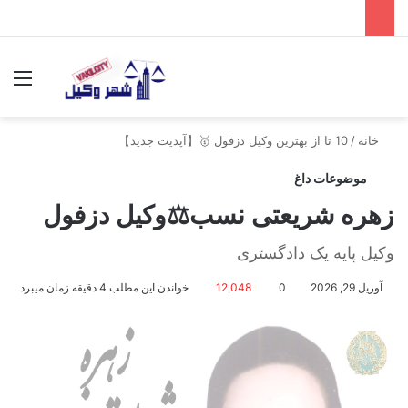
جستجو برای
منو
خانه
/
10 تا از بهترین وکیل دزفول 🥇【آپدیت جدید】
موضوعات داغ
زهره شریعتی نسب⚖️وکیل دزفول
وکیل پایه یک دادگستری
آوریل 29, 2026
0
12,048
خواندن این مطلب 4 دقیقه زمان میبرد