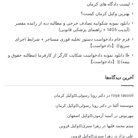
لیست دادگاه های کرمان
بهترین وکیل کرمان کیست؟
دانلود نمونه شکواییه تصادف جرحی و مطالبه دیه از راننده مقصر
(آپدیت 1405 + راهنمای پزشکی قانونی)
فرم خام دادخواست دستور تخلیه فوری مستاجر + شرایط اجرای
سریع🥇【دادخواست】
📝 دانلود نمونه دادخواست شکایت کارگر از کارفرما (مطالبه حقوق و
بیمه)🥇【دادخواست】
آخرین دیدگاه‌ها
roya rasooli
در
دکتر رویا رسولی⚖️وکیل کرمان
موسسه آلفا
در
دکتر رویا رسولی⚖️وکیل کرمان
مهرنوش
در
آسیه آزمون⚖️وکیل اصفهان
میثم محمد قلیها
در
زهرا سبزی⚖️وکیل قزوین
علی نژاد
در
زهرا سبزی⚖️وکیل قزوین