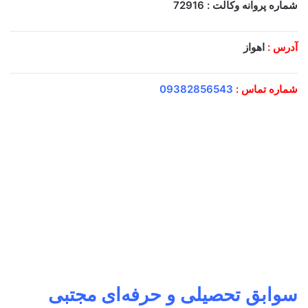
شماره پروانه وکالت : 72916
آدرس :
اهواز
شماره تماس :
09382856543
سوابق تحصیلی و حرفه‌ای
مجتبی