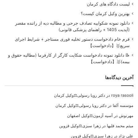
لیست دادگاه های کرمان
بهترین وکیل کرمان کیست؟
دانلود نمونه شکواییه تصادف جرحی و مطالبه دیه از راننده مقصر
(آپدیت 1405 + راهنمای پزشکی قانونی)
فرم خام دادخواست دستور تخلیه فوری مستاجر + شرایط اجرای
سریع🥇【دادخواست】
📝 دانلود نمونه دادخواست شکایت کارگر از کارفرما (مطالبه حقوق و
بیمه)🥇【دادخواست】
آخرین دیدگاه‌ها
roya rasooli
در
دکتر رویا رسولی⚖️وکیل کرمان
موسسه آلفا
در
دکتر رویا رسولی⚖️وکیل کرمان
مهرنوش
در
آسیه آزمون⚖️وکیل اصفهان
میثم محمد قلیها
در
زهرا سبزی⚖️وکیل قزوین
علی نژاد
در
زهرا سبزی⚖️وکیل قزوین