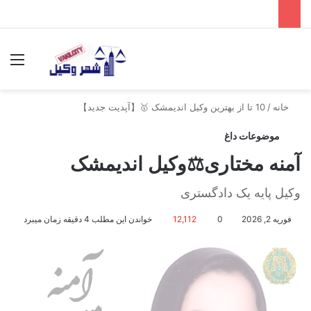
جستجو برای
منو
خانه
/
10 تا از بهترین وکیل اندیمشک 🥇【آپدیت جدید】
موضوعات داغ
آمنه مختاری⚖️وکیل اندیمشک
وکیل پایه یک دادگستری
فوریه 2, 2026
0
12,112
خواندن این مطلب 4 دقیقه زمان میبرد