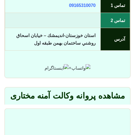
تماس 1
09165310070
تماس 2
استان خوزستان-انديمشك – خيابان اسحاق
آدرس
روشني ساختمان بهمن طبقه اول
+
مشاهده پروانه وکالت آمنه مختاری