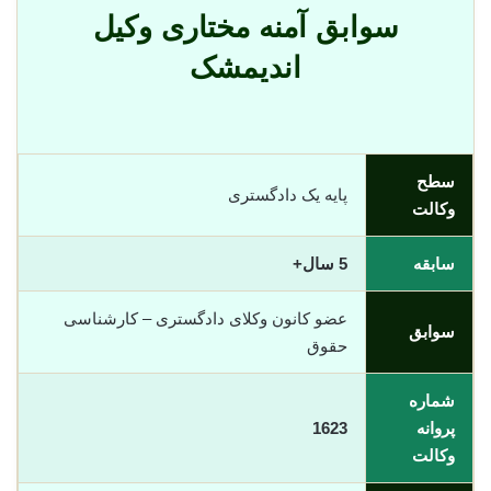
سوابق آمنه مختاری وکیل
اندیمشک
سطح
پایه یک دادگستری
وکالت
سابقه
5 سال+
عضو کانون وکلای دادگستری – کارشناسی
سوابق
حقوق
شماره
پروانه
1623
وکالت