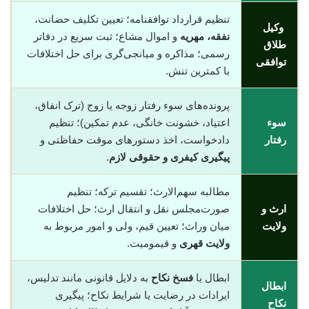
تنظیم قرارداد توافقنامه؛ تعیین تکلیف حضانت،
وکیل
نفقه، مهریه
و اموال مشاع؛ ثبت سریع در دفاتر
طلاق
رسمی؛ مذاکره و میانجی‌گری برای حل اختلافات
توافقی
با کمترین تنش.
پرونده‌های سوء رفتار زوجه یا زوج (ترک انفاق،
سوء
اعتیاد، خشونت خانگی، عدم تمکین)؛ تنظیم
رفتار
دادخواست، اخذ دستورهای موقت حفاظتی و
پیگیری کیفری و حقوقی لازم
.
مطالبه سهم‌الارث؛ تقسیم ترکه؛ تنظیم
ارث و
صورت‌مجلس نقل و انتقال ارث؛ حل اختلافات
ولایت
میان وراث؛ تعیین قیم، ولی و امور مربوط به
ولایت قهری
و قیمومیت.
ابطال یا
فسخ نکاح
به دلایل قانونی مانند تدلیس،
ابطال
ایرادات در رضایت یا شرایط نکاح؛ پیگیری
نکاح