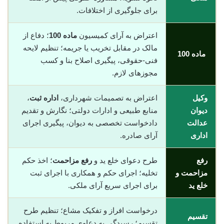
برای جلوگیری از اختلافات.
اعتراض به آرای کمیسیون
ماده 100
؛ دفاع از
مالک در مقابل تخریب یا جریمه؛ تنظیم لایحه
ماده 100
فنی-حقوقی، پیگیری اصلاح بنا و کسب
مجوزهای لازم.
وکیل
اعتراض به تصمیمات شهرداری،
اداره ثبت
،
دیوان
منابع طبیعی و ادارات دولتی؛ نگارش و تقدیم
عدالت
دادخواست تخصصی به دیوان، پیگیری اجرای
اداری
آرای صادره.
رفع
طرح دعوای خلع ید و
رفع مزاحمت
؛ اخذ حکم
مزاحمت و
تخلیه؛ اجرای حکم و همکاری با اجرای ثبت
خلع ید
برای اجرای سریع آرای ملکی.
درخواست افراز و تفکیک مشاع؛ تنظیم طرح
تقسیم
تقسیم؛ رسیدگی به دعاوی مربوط به استفاده