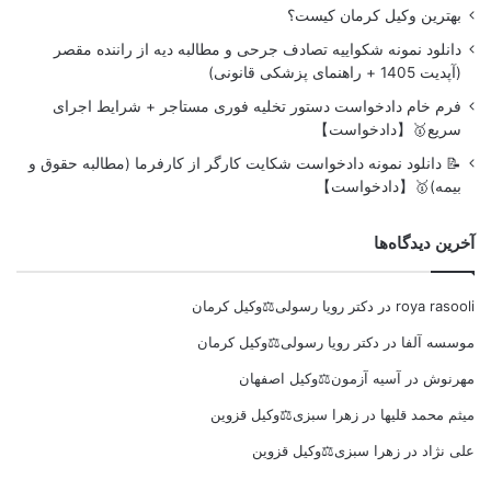
بهترین وکیل کرمان کیست؟
دانلود نمونه شکواییه تصادف جرحی و مطالبه دیه از راننده مقصر
(آپدیت 1405 + راهنمای پزشکی قانونی)
فرم خام دادخواست دستور تخلیه فوری مستاجر + شرایط اجرای
سریع🥇【دادخواست】
📝 دانلود نمونه دادخواست شکایت کارگر از کارفرما (مطالبه حقوق و
بیمه)🥇【دادخواست】
آخرین دیدگاه‌ها
roya rasooli
در
دکتر رویا رسولی⚖️وکیل کرمان
موسسه آلفا
در
دکتر رویا رسولی⚖️وکیل کرمان
مهرنوش
در
آسیه آزمون⚖️وکیل اصفهان
میثم محمد قلیها
در
زهرا سبزی⚖️وکیل قزوین
علی نژاد
در
زهرا سبزی⚖️وکیل قزوین