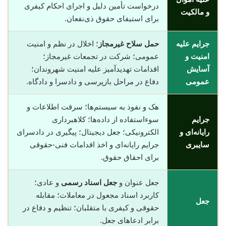
درخواست تأمین دلیل و اجرای احکام کیفری
و مالکیت
برای استیفای حقوق ذی‌نفعان.
جرایم علیه
حمل سلاح غیرمجاز
؛ اخلال در نظم و امنیت
امنیت و
عمومی؛ شرکت در تجمعات غیرمجاز؛
آسایش
اقدامات تهدیدآمیز علیه امنیت شهروندان؛
عمومی
دفاع در مراحل بازپرسی و دادسرا و دادگاه.
هک و نفوذ به سیستم‌ها؛ سرقت اطلاعات و
جرایم
سوء‌استفاده از داده‌ها؛ کلاهبرداری
رایانه‌ای و
الکترونیکی؛ جعل دیجیتال؛ پیگیری در دادسرای
سایبری
جرایم رایانه‌ای و اخذ اقدامات فنی-حقوقی
برای احقاق حقوق.
جعل عنوان و
جعل اسناد رسمی
و عادی؛
کاربرد اسناد مجعول در معاملات؛ مقابله
جعل
حقوقی و کیفری با متقلبان؛ تنظیم و دفاع در
برابر ادعاهای جعل.