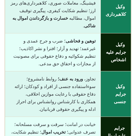
فیشینگ، معاملات صوری، کلاهبرداری‌های رمز
وکیل
ارز؛ تنظیم شکایت کیفری، پیگیری توقیف
کلاهبرداری
اموال، مطالبه
خسارت و بازگرداندن اموال به
شاکی
.
توهین و فحاشی
؛ ضرب و جرح عمدی و
وکیل
غیرعمد؛ تهدید و آزار؛ افترا و نشر اکاذیب؛
جرایم علیه
تنظیم شکوائیه و دفاع حقوقی برای مصونیت
اشخاص
از مجازات و احقاق حق مدعی.
تجاوز،
ورود به عنف؛
روابط نامشروع؛
وکیل
سوءاستفاده جنسی از افراد و کودکان؛ ارائه
جرایم
دفاع حقوقی با رعایت موازین اخلاقی،
جنسی
همکاری با کارشناس روانشناس برای احراز
ادله و پیگیری حقوقی قربانیان.
خیانت در امانت؛ سرقت و سرقت مسلحانه؛
جرایم
تصرف عدوانی؛
تخریب اموال
؛ تنظیم شکایت،
علیه اموال