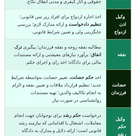
حقوقی و آثار کیفری و مدنی ابطال نکاح.
وکیل
اخذ اجازه ازدواج برای افراد زیر سن قانونی؛
اذن
تنظیم دادخواست
و ارائه مدارک لازم؛ بررسی
ازدواج
جایگزینی ولی و تعیین شرایط قانونی.
مطالبه نفقه زوجه و نفقه فرزندان؛ پیگیری
ترک
نفقه
انفاق
؛ برآورد نیازهای معیشتی و ارائه مستندات
مالی برای دادگاه؛ اخذ رای و اجرای حکم.
اخذ
حکم حضانت
، تغییر حضانت به‌واسطه شرایط
حضانت
جدید؛ تنظیم قرارداد ملاقات و تعیین نفقه و الزام
فرزندان
به انجام تکالیف والدین؛ تهیه مستندات
روانشناسی در صورت نیاز.
درخواست
حکم رشد
برای نوجوانان جهت انجام
وکیل
معاملات، اشتغال یا اقداماتی که نیازمند رشد
حکم
قانونی است؛ ارائه دلایل و مدارک به دادگاه
رشد