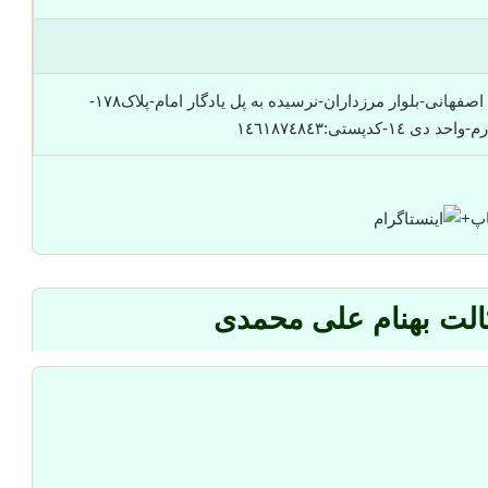
استان تهران-غرب تهران-بزرگراه اشرفی اصفهانی-بلوار مرزداران-نرسیده به پل یادگار امام-پلاک١٧٨-
پستی:١٤٦١٨٧٤٨٤٣
+
الت بهنام علی محمدی