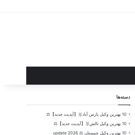
سایدبار
دسته‌ها
10 بهترین وکیل پارس آباد🥇【آپدیت جدید】⚖️
10 بهترین وکیل تالش🥇【آپدیت جدید】⚖️
10 بهترین وکیل چمستان ⚖️ update 2026