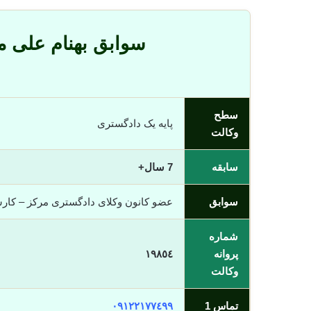
سوابق بهنام علی 
سطح
پایه یک دادگستری
وکالت
سابقه
7 سال+
سوابق
عضو کانون وکلای دادگستری مرکز – کا
شماره
پروانه
١٩٨٥٤
وکالت
تماس 1
٠٩١٢٢١٧٧٤٩٩