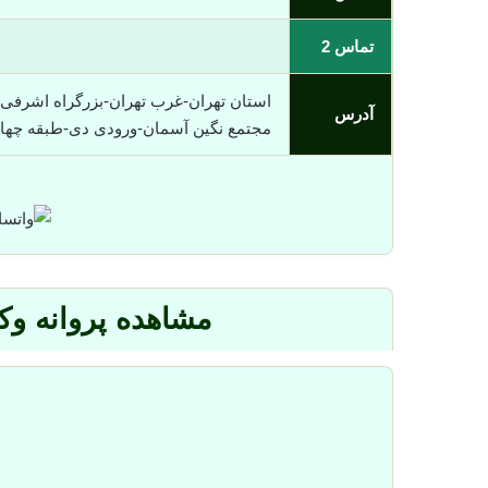
تماس 2
آدرس
مجتمع نگین آسمان-ورودی دی-طبقه چهارم-واحد دی ١٤-کد
مشاهده پروانه وک