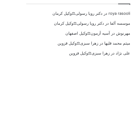
roya rasooli
در
دکتر رویا رسولی⚖️وکیل کرمان
موسسه آلفا
در
دکتر رویا رسولی⚖️وکیل کرمان
مهرنوش
در
آسیه آزمون⚖️وکیل اصفهان
میثم محمد قلیها
در
زهرا سبزی⚖️وکیل قزوین
علی نژاد
در
زهرا سبزی⚖️وکیل قزوین