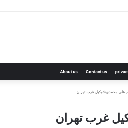
About us
Contact us
privac
م علی محمدی⚖️وکیل غرب تهران
یل غرب تهران