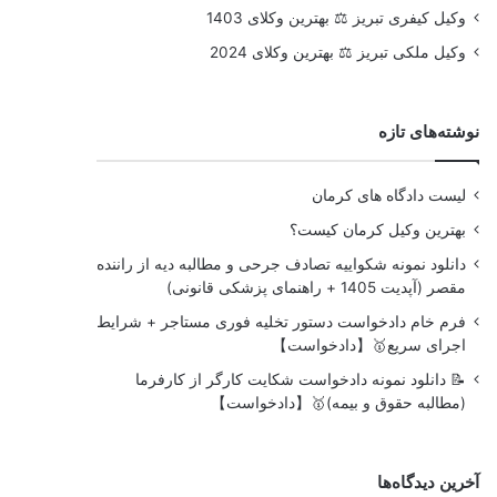
وکیل کیفری تبریز ⚖️ بهترین وکلای 1403
وکیل ملکی تبریز ⚖️ بهترین وکلای 2024
نوشته‌های تازه
لیست دادگاه های کرمان
بهترین وکیل کرمان کیست؟
دانلود نمونه شکواییه تصادف جرحی و مطالبه دیه از راننده
مقصر (آپدیت 1405 + راهنمای پزشکی قانونی)
فرم خام دادخواست دستور تخلیه فوری مستاجر + شرایط
اجرای سریع🥇【دادخواست】
📝 دانلود نمونه دادخواست شکایت کارگر از کارفرما
(مطالبه حقوق و بیمه)🥇【دادخواست】
آخرین دیدگاه‌ها