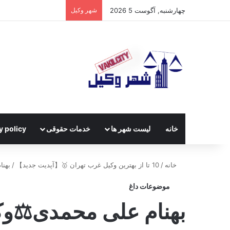
چهارشنبه, آگوست 5 2026
شهر وکیل
خانه
لیست شهر ها
خدمات حقوقی
y policy
خانه
/
10 تا از بهترین وکیل غرب تهران 🥇【آپدیت جدید】
/
بهنا
موضوعات داغ
بهنام علی محمدی⚖️وک