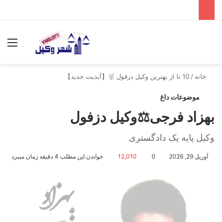
جستجو برای
منو
خانه
/
10 تا از بهترین وکیل دزفول 🥇【آپدیت جدید】
موضوعات داغ
بهزاد فرجی⚖️وکیل دزفول
وکیل پایه یک دادگستری
آوریل 29, 2026
0
12,010
خواندن این مطلب 4 دقیقه زمان میبرد