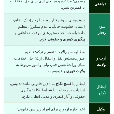
رسمی؛ مذاکره و میانجی‌گری برای حل اختلافات
توافقی
با کمترین تنش.
پرونده‌های سوء رفتار زوجه یا زوج (ترک انفاق،
سوء
اعتیاد، خشونت خانگی، عدم تمکین)؛ تنظیم
رفتار
دادخواست، اخذ دستورهای موقت حفاظتی و
پیگیری کیفری و حقوقی لازم
.
مطالبه سهم‌الارث؛ تقسیم ترکه؛ تنظیم
ارث و
صورت‌مجلس نقل و انتقال ارث؛ حل اختلافات
ولایت
میان وراث؛ تعیین قیم، ولی و امور مربوط به
ولایت قهری
و قیمومیت.
ابطال یا
فسخ نکاح
به دلایل قانونی مانند تدلیس،
ابطال
ایرادات در رضایت یا شرایط نکاح؛ پیگیری
نکاح
حقوقی و آثار کیفری و مدنی ابطال نکاح.
وکیل
اخذ اجازه ازدواج برای افراد زیر سن قانونی؛