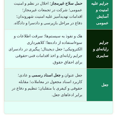
جرایم علیه
حمل سلاح غیرمجاز
؛ اخلال در نظم و امنیت
امنیت و
عمومی؛ شرکت در تجمعات غیرمجاز؛
آسایش
اقدامات تهدیدآمیز علیه امنیت شهروندان؛
عمومی
دفاع در مراحل بازپرسی و دادسرا و دادگاه.
هک و نفوذ به سیستم‌ها؛ سرقت اطلاعات و
جرایم
سوء‌استفاده از داده‌ها؛ کلاهبرداری
رایانه‌ای و
الکترونیکی؛ جعل دیجیتال؛ پیگیری در دادسرای
سایبری
جرایم رایانه‌ای و اخذ اقدامات فنی-حقوقی
برای احقاق حقوق.
جعل عنوان و
جعل اسناد رسمی
و عادی؛
کاربرد اسناد مجعول در معاملات؛ مقابله
جعل
حقوقی و کیفری با متقلبان؛ تنظیم و دفاع در
برابر ادعاهای جعل.