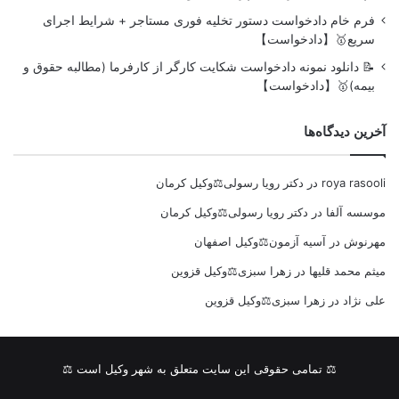
فرم خام دادخواست دستور تخلیه فوری مستاجر + شرایط اجرای
سریع🥇【دادخواست】
📝 دانلود نمونه دادخواست شکایت کارگر از کارفرما (مطالبه حقوق و
بیمه)🥇【دادخواست】
آخرین دیدگاه‌ها
roya rasooli
در
دکتر رویا رسولی⚖️وکیل کرمان
موسسه آلفا
در
دکتر رویا رسولی⚖️وکیل کرمان
مهرنوش
در
آسیه آزمون⚖️وکیل اصفهان
میثم محمد قلیها
در
زهرا سبزی⚖️وکیل قزوین
علی نژاد
در
زهرا سبزی⚖️وکیل قزوین
⚖ تمامی حقوقی این سایت متعلق به شهر وکیل است ⚖