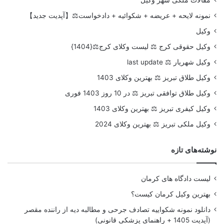
نمونه لایحه + عریضه + شکوائیه + دادخواست⚖️【آپدیت جدید】
وکیل
وکیل حقوقی کرج ⚖️ لیست وکلای کرج⚖️{1404}
وکیل شهریار ⚖️ last update
وکیل طلاق تبریز ⚖️ بهترین وکلای 1403
وکیل طلاق توافقی تبریز ⚖️ در 10 روز 1403 فوری
وکیل کیفری تبریز ⚖️ بهترین وکلای 1403
وکیل ملکی تبریز ⚖️ بهترین وکلای 2024
نوشته‌های تازه
لیست دادگاه های کرمان
بهترین وکیل کرمان کیست؟
دانلود نمونه شکواییه تصادف جرحی و مطالبه دیه از راننده مقصر
(آپدیت 1405 + راهنمای پزشکی قانونی)