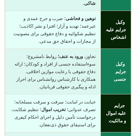
شاکی
.
توهین و فحاشی
؛ ضرب و جرح عمدی و
وکیل
غیرعمد؛ تهدید و آزار؛ افترا و نشر اکاذیب؛
جرایم علیه
تنظیم شکوائیه و دفاع حقوقی برای مصونیت
اشخاص
از مجازات و احقاق حق مدعی.
تجاوز،
ورود به عنف؛
روابط نامشروع؛
وکیل
سوءاستفاده جنسی از افراد و کودکان؛ ارائه
جرایم
دفاع حقوقی با رعایت موازین اخلاقی،
جنسی
همکاری با کارشناس روانشناس برای احراز
ادله و پیگیری حقوقی قربانیان.
خیانت در امانت؛ سرقت و سرقت مسلحانه؛
جرایم
تصرف عدوانی؛
تخریب اموال
؛ تنظیم شکایت،
علیه اموال
درخواست تأمین دلیل و اجرای احکام کیفری
و مالکیت
برای استیفای حقوق ذی‌نفعان.