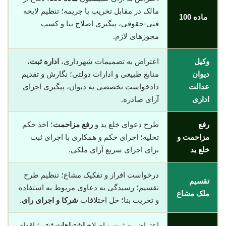
مالک در مقابل تخریب یا جریمه؛ تنظیم لایحه
ماده 100
فنی-حقوقی، پیگیری اصلاح بنا و کسب
مجوزهای لازم.
وکیل
اعتراض به تصمیمات شهرداری،
اداره ثبت
،
دیوان
منابع طبیعی و ادارات دولتی؛ نگارش و تقدیم
عدالت
دادخواست تخصصی به دیوان، پیگیری اجرای
اداری
آرای صادره.
رفع
طرح دعوای خلع ید و
رفع مزاحمت
؛ اخذ حکم
مزاحمت و
تخلیه؛ اجرای حکم و همکاری با اجرای ثبت
خلع ید
برای اجرای سریع آرای ملکی.
درخواست افراز و تفکیک مشاع؛ تنظیم طرح
تقسیم
تقسیم؛ رسیدگی به دعاوی مربوط به استفاده
ملک مشاع
و تخریب بنا؛ حل اختلافات
شرکا و اجرای رای
.
اعتراض به ثبت و اصلاح
اشتباهات ثبتی
؛ اقدام