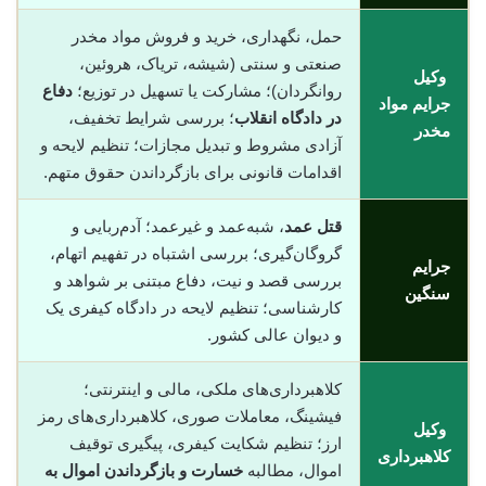
حمل، نگهداری، خرید و فروش مواد مخدر
صنعتی و سنتی (شیشه، تریاک، هروئین،
وکیل
روانگردان)؛ مشارکت یا تسهیل در توزیع؛
دفاع
جرایم مواد
در دادگاه انقلاب
؛ بررسی شرایط تخفیف،
مخدر
آزادی مشروط و تبدیل مجازات؛ تنظیم لایحه و
اقدامات قانونی برای بازگرداندن حقوق متهم.
قتل عمد
، شبه‌عمد و غیرعمد؛ آدم‌ربایی و
گروگان‌گیری؛ بررسی اشتباه در تفهیم اتهام،
جرایم
بررسی قصد و نیت، دفاع مبتنی بر شواهد و
سنگین
کارشناسی؛ تنظیم لایحه در دادگاه کیفری یک
و دیوان عالی کشور.
کلاهبرداری‌های ملکی، مالی و اینترنتی؛
فیشینگ، معاملات صوری، کلاهبرداری‌های رمز
وکیل
ارز؛ تنظیم شکایت کیفری، پیگیری توقیف
کلاهبرداری
اموال، مطالبه
خسارت و بازگرداندن اموال به