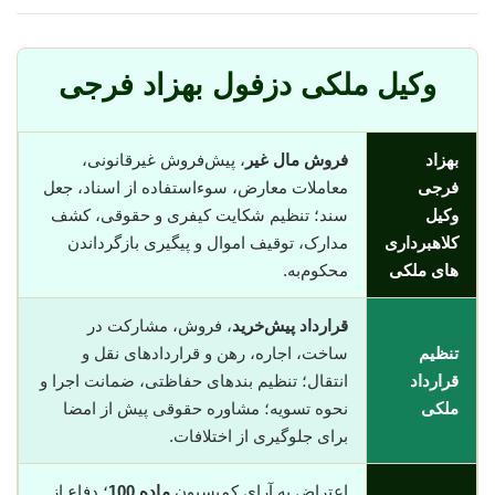
وکیل ملکی دزفول بهزاد فرجی
بهزاد
فروش مال غیر
، پیش‌فروش غیرقانونی،
فرجی
معاملات معارض، سوء‌استفاده از اسناد، جعل
وکیل
سند؛ تنظیم شکایت کیفری و حقوقی، کشف
کلاهبرداری
مدارک، توقیف اموال و پیگیری بازگرداندن
های ملکی
محکوم‌به.
قرارداد پیش‌خرید
، فروش، مشارکت در
تنظیم
ساخت، اجاره، رهن و قراردادهای نقل و
قرارداد
انتقال؛ تنظیم بندهای حفاظتی، ضمانت اجرا و
ملکی
نحوه تسویه؛ مشاوره حقوقی پیش از امضا
برای جلوگیری از اختلافات.
اعتراض به آرای کمیسیون
ماده 100
؛ دفاع از