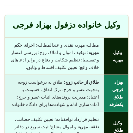
وکیل خانواده دزفول بهزاد فرجی
مطالبه مهریه نقدی و عندالمطالبه؛
اجرای حکم
وکیل
مهریه
؛ توقیف اموال و املاک زوج؛ بررسی اعسار
مهریه
و تقسیط؛ تنظیم شکایت و دفاع در برابر ادعاهای
خلاف واقع؛ تعیین تکلیف اقساط و وثایق.
بهزاد
طلاق از جانب زوج
؛ طلاق به درخواست زوجه
فرجی
به‌جهت عسر و حرج، ترک انفاق، خشونت یا
طلاق
اعتیاد؛ مدیریت پرونده‌های اثبات عسر و حرج؛
یکطرفه
آماده‌سازی ادله و شهادت‌ها برای دادگاه خانواده.
تنظیم قرارداد توافقنامه؛ تعیین تکلیف حضانت،
وکیل
نفقه، مهریه
و اموال مشاع؛ ثبت سریع در دفاتر
طلاق