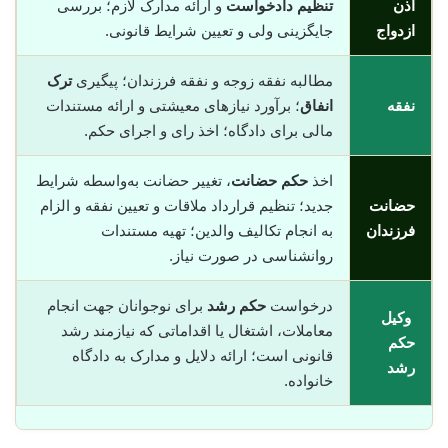
اذن
تنظیم دادخواست
و ارائه مدارک لازم؛ بررسی
ازدواج
جایگزینی ولی و تعیین شرایط قانونی.
مطالبه نفقه زوجه و نفقه فرزندان؛ پیگیری
ترک
نفقه
انفاق
؛ برآورد نیازهای معیشتی و ارائه مستندات
مالی برای دادگاه؛ اخذ رای و اجرای حکم.
اخذ
حکم حضانت
، تغییر حضانت به‌واسطه شرایط
حضانت
جدید؛ تنظیم قرارداد ملاقات و تعیین نفقه و الزام
فرزندان
به انجام تکالیف والدین؛ تهیه مستندات
روانشناسی در صورت نیاز.
درخواست
حکم رشد
برای نوجوانان جهت انجام
وکیل
معاملات، اشتغال یا اقداماتی که نیازمند رشد
حکم
قانونی است؛ ارائه دلایل و مدارک به دادگاه
رشد
خانواده.