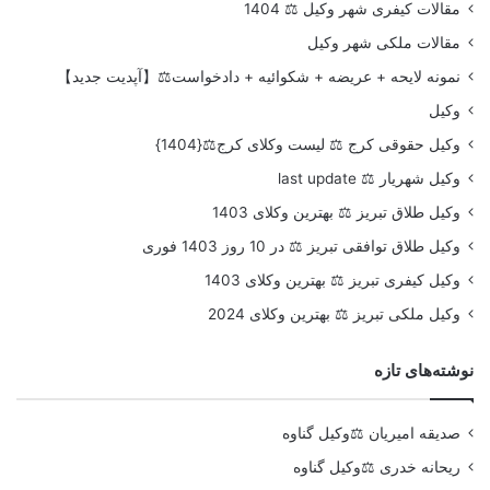
مقالات کیفری شهر وکیل ⚖️ 1404
مقالات ملکی شهر وکیل
نمونه لایحه + عریضه + شکوائیه + دادخواست⚖️【آپدیت جدید】
وکیل
وکیل حقوقی کرج ⚖️ لیست وکلای کرج⚖️{1404}
وکیل شهریار ⚖️ last update
وکیل طلاق تبریز ⚖️ بهترین وکلای 1403
وکیل طلاق توافقی تبریز ⚖️ در 10 روز 1403 فوری
وکیل کیفری تبریز ⚖️ بهترین وکلای 1403
وکیل ملکی تبریز ⚖️ بهترین وکلای 2024
نوشته‌های تازه
صدیقه امیریان ⚖️وکیل گناوه
ریحانه خدری ⚖️وکیل گناوه