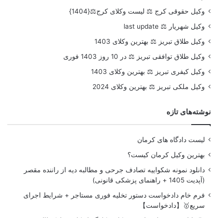
وکیل حقوقی کرج ⚖️ لیست وکلای کرج⚖️{1404}
وکیل شهریار ⚖️ last update
وکیل طلاق تبریز ⚖️ بهترین وکلای 1403
وکیل طلاق توافقی تبریز ⚖️ در 10 روز 1403 فوری
وکیل کیفری تبریز ⚖️ بهترین وکلای 1403
وکیل ملکی تبریز ⚖️ بهترین وکلای 2024
نوشته‌های تازه
لیست دادگاه های کرمان
بهترین وکیل کرمان کیست؟
دانلود نمونه شکواییه تصادف جرحی و مطالبه دیه از راننده مقصر
(آپدیت 1405 + راهنمای پزشکی قانونی)
فرم خام دادخواست دستور تخلیه فوری مستاجر + شرایط اجرای
سریع🥇【دادخواست】