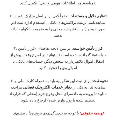
(مبایعه‌نامه، اطلاعات هویتی و ثبتی) تکمیل کنید.
تنظیم دلایل و مستندات:
حتماً کپی برابر اصل مدارک اعم از
۲.
مبایعه‌نامه، پرینت تراکنش‌های بانکی، استعلام اداره ثبت (در
صورت وجود) و استشهادیه محلی را به ضمیمه شکواییه ارائه
دهید.
قرار تأمین خواسته:
در متن لایحه تقاضای «قرار تأمین
۳.
خواسته» گنجانده شده است تا بتوانید در اسرع وقت، پیش از
انتقال اموالِ کلاهبردار به شخص دیگر، حساب‌های بانکی یا
اموال وی را توقیف کنید
نحوه ثبت:
برای ثبت این شکواییه باید به همراه کارت ملی و
. ۴.
سامانه ثنا، به یکی از
دفاتر خدمات الکترونیک قضایی
مراجعه
نمایید تا پرونده به دادسرای محل وقوع جرم (محلی که قرارداد
تنظیم شده یا پول واریز شده) ارجاع داده شود.
توصیه حقوقی:
با توجه به پیچیدگی‌های پرونده‌ها ، پیشنهاد