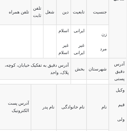
تلفن
جنسیت
تابعیت
دین
شغل
تلفن همراه
ثابت
ایرانی
اسلام
زن
غیر
غیر
مرد
ایرانی
اسلام
آدرس
آدرس دقیق به تفکیک خیابان، کوچه،
شهرستان
بخش
دقیق
پلاک، واحد
پستی
وکیل
آدرس پست
قیم
نام
نام خانوادگی
نام پدر
الکترونیک
ولی