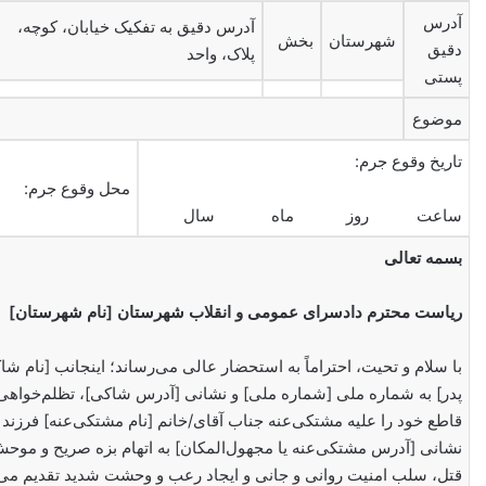
آدرس
آدرس دقیق به تفکیک خیابان، کوچه،
شهرستان
بخش
دقیق
پلاک، واحد
پستی
موضوع
تاریخ وقوع جرم:
محل وقوع جرم:
ساعت روز ماه سال
بسمه تعالی
ریاست محترم دادسرای عمومی و انقلاب شهرستان [نام شهرستان]
با سلام و تحیت، احتراماً به استحضار عالی می‌رساند؛ اینجانب [نام شاک
پدر] به شماره ملی [شماره ملی] و نشانی [آدرس شاکی]، تظلم‌خواه
قاطع خود را علیه مشتکی‌عنه جناب آقای/خانم [نام مشتکی‌عنه] فرزند [ن
نشانی [آدرس مشتکی‌عنه یا مجهول‌المکان] به اتهام بزه صریح و موحش
قتل، سلب امنیت روانی و جانی و ایجاد رعب و وحشت شدید تقدیم می‌