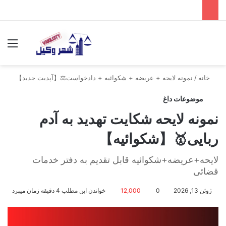
جستجو برای
منو
خانه
/
نمونه لایحه + عریضه + شکوائیه + دادخواست⚖️【آپدیت جدید】
موضوعات داغ
نمونه لایحه شکایت تهدید به آدم
ربایی🥇【شکوائیه】
لایحه+عریضه+شکوائیه قابل تقدیم به دفتر خدمات
قضائی
ژوئن 13, 2026
0
12,000
خواندن این مطلب 4 دقیقه زمان میبرد