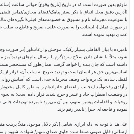
ماوقع بدین صورت است که در تاریخ [تاریخ وقوع] حوالی ساعت [ساع
[آدرس دقیق محل اتفاق یا ذکر بستر پیامک/فضای مجازی/تماس تلفنی]
با سوءنیت مجرمانه تام و مسبوق به خصومت‌های قبلی/انگیزه‌های مال
در صورت تمایل]، اینجانب را به صورت علنی، صریح و قاطع به سلب ح
عمدی تهدید نموده است.
نامبرده با بیان الفاظی بسیار رکیک، موحش و ارعاب‌آور [در صورت وجود
شود، مثلاً: با نشان دادن سلاح سرد/گرم یا ارسال پیام‌های تهدیدآمیز مک
داشته است که جان بنده را خواهد گرفت. همان‌طور که مستحضر هست
اساسی‌ترین حق هر انسان است و تهدید صریح به سلب آن، فراتر از یک
لفظی ساده، یک بزه واجد وصف مجرمانه جدی است که آسایش روانی،
و آزادی رفت‌وآمد اینجانب و اعضای خانواده‌ام را به طور کامل مخدوش 
در وضعیت اضطراب حاد و عسر و حرج شدید قرار داده است؛ به نحوی که
روحیات و اقدامات پیشین متهم، بیم آن می‌رود نامبرده تهدیدات جانی 
نموده و فاجعه‌ای جبران‌ناپذیر رقم بزند.
علی‌هذا با توجه به ادله ابرازی شامل [ذکر دلایل موجود، مثلاً: پرینت مت
ارسالی/ فایل صوتی ضبط شده حاوی صدای متهم/ شهادت شهود و مط