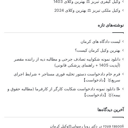
وکیل کیفری تبریز ⚖️ بهترین وکلای 1403
وکیل ملکی تبریز ⚖️ بهترین وکلای 2024
نوشته‌های تازه
لیست دادگاه های کرمان
بهترین وکیل کرمان کیست؟
دانلود نمونه شکواییه تصادف جرحی و مطالبه دیه از راننده مقصر
(آپدیت 1405 + راهنمای پزشکی قانونی)
فرم خام دادخواست دستور تخلیه فوری مستاجر + شرایط اجرای
سریع🥇【دادخواست】
📝 دانلود نمونه دادخواست شکایت کارگر از کارفرما (مطالبه حقوق و
بیمه)🥇【دادخواست】
آخرین دیدگاه‌ها
roya rasooli
در
دکتر رویا رسولی⚖️وکیل کرمان