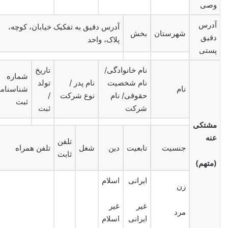
وصی
آدرس
آدرس دقیق به تفکیک خیابان، کوچه،
شهرستان
بخش
دقیق
پلاک، واحد
پستی
نام خانوادگی/
تاریخ
شماره
نام شخصیت
نام پدر /
تولد
نام
شناسنامه
حقوقی/ نام
نوع شرکت
/
ثبت
شرکت
ثبت
مشتکی
عنه
تلفن
جنسیت
تابعیت
دین
شغل
تلفن همراه
ثابت
(متهم)
ایرانی
اسلام
زن
غیر
غیر
مرد
ایرانی
اسلام