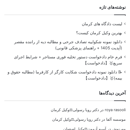
نوشته‌های تازه
لیست دادگاه های کرمان
بهترین وکیل کرمان کیست؟
دانلود نمونه شکواییه تصادف جرحی و مطالبه دیه از راننده مقصر
(آپدیت 1405 + راهنمای پزشکی قانونی)
فرم خام دادخواست دستور تخلیه فوری مستاجر + شرایط اجرای
سریع🥇【دادخواست】
📝 دانلود نمونه دادخواست شکایت کارگر از کارفرما (مطالبه حقوق و
بیمه)🥇【دادخواست】
آخرین دیدگاه‌ها
roya rasooli
در
دکتر رویا رسولی⚖️وکیل کرمان
موسسه آلفا
در
دکتر رویا رسولی⚖️وکیل کرمان
مهرنوش
در
آسیه آزمون⚖️وکیل اصفهان