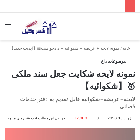
جستجو برای
منو
خانه
/
نمونه لایحه + عریضه + شکوائیه + دادخواست⚖️【آپدیت جدید】
موضوعات داغ
نمونه لایحه شکایت جعل سند ملکی
🥇【شکوائیه】
لایحه+عریضه+شکوائیه قابل تقدیم به دفتر خدمات
قضائی
ژوئن 13, 2026
0
12,000
خواندن این مطلب 4 دقیقه زمان میبرد