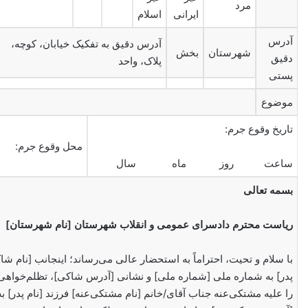
مرد
ایرانی
اسلام
آدرس
آدرس دقیق به تفکیک خیابان، کوچه،
شهرستان
بخش
دقیق
پلاک، واحد
پستی
موضوع
تاریخ وقوع جرم:
محل وقوع جرم:
ساعت روز ماه سال
بسمه تعالی
ریاست محترم دادسرای عمومی و انقلاب شهرستان [نام شهرستان]
با سلام و تحیت، احتراماً به استحضار عالی می‌رساند؛ اینجانب [نام شاک
پدر] به شماره ملی [شماره ملی] و نشانی [آدرس شاکی]، تظلم‌خواهی
را علیه مشتکی‌عنه جناب آقای/خانم [نام مشتکی‌عنه] فرزند [نام پدر] ب