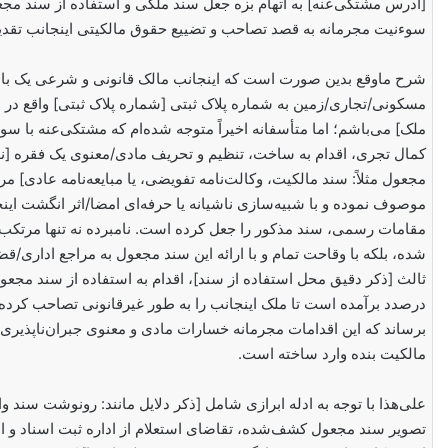
[آدرس مشتکی‌عنه] به اتهام بزه جعل سند ملکی و استفاده از سند مجعو
سوءنیت مجرمانه به قصد تصاحب و تضییع حقوق مالکیتی اینجانب تقدیم
شرح ماوقع بدین صورت است که اینجانب مالک قانونی و شرعی یک با
مسکونی/تجاری/زمین به شماره پلاک ثبتی [شماره پلاک ثبتی] واقع در
ملک] می‌باشم؛ اما متأسفانه اخیراً متوجه شده‌ام که مشتکی‌عنه با سو
کمال تجری، اقدام به ساخت، تنظیم و تحریف مادی/معنوی یک فقره [ن
مجعول مثلاً: سند مالکیت، وکالت‌نامه تفویضی، یا مبایعه‌نامه عادی] م
موصوف نموده و با شبیه‌سازی ناشیانه یا حرفه‌ای امضا/اثر انگشت اینج
مقامات رسمی، سند مذکور را جعل کرده است. نامبرده نه تنها مرتکب
شده، بلکه با وقاحت تمام و با ارائه این سند مجعول به مراجع اداری/
ثالث [ذکر دقیق محل استفاده از سند]، اقدام به استفاده از سند مجعو
درصدد برآمده است تا ملک اینجانب را به طور غیرقانونی تصاحب کرده 
برساند که این اقدامات مجرمانه خسارات مادی و معنوی جبران‌ناپذیری ر
مالکیت بنده وارد ساخته است.
علی‌هذا با توجه به ادله ابرازی شامل [ذکر دلایل مانند: رونوشت سند و
تصویر سند مجعول کشف‌شده، تقاضای استعلام از اداره ثبت اسناد و ام