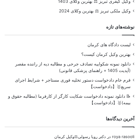
وکیل کیفری تبریز ⚖️ بهترین وکلای 1403
وکیل ملکی تبریز ⚖️ بهترین وکلای 2024
نوشته‌های تازه
لیست دادگاه های کرمان
بهترین وکیل کرمان کیست؟
دانلود نمونه شکواییه تصادف جرحی و مطالبه دیه از راننده مقصر
(آپدیت 1405 + راهنمای پزشکی قانونی)
فرم خام دادخواست دستور تخلیه فوری مستاجر + شرایط اجرای
سریع🥇【دادخواست】
📝 دانلود نمونه دادخواست شکایت کارگر از کارفرما (مطالبه حقوق و
بیمه)🥇【دادخواست】
آخرین دیدگاه‌ها
roya rasooli
در
دکتر رویا رسولی⚖️وکیل کرمان