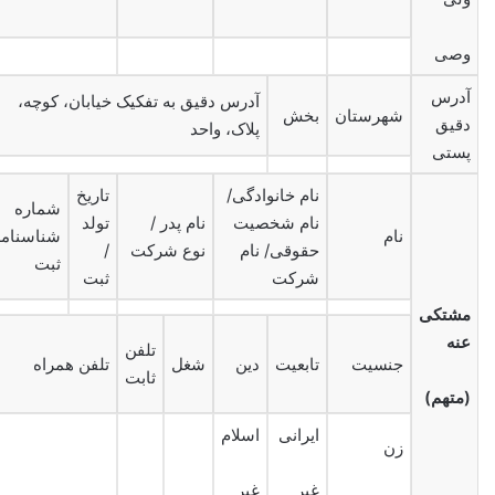
وصی
آدرس
آدرس دقیق به تفکیک خیابان، کوچه،
شهرستان
بخش
دقیق
پلاک، واحد
پستی
نام خانوادگی/
تاریخ
شماره
نام شخصیت
نام پدر /
تولد
نام
شناسنامه
حقوقی/ نام
نوع شرکت
/
ثبت
شرکت
ثبت
مشتکی
عنه
تلفن
جنسیت
تابعیت
دین
شغل
تلفن همراه
ثابت
(متهم)
ایرانی
اسلام
زن
غیر
غیر