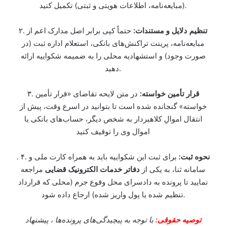
(مبایعه‌نامه، اطلاعات هویتی و ثبتی) تکمیل کنید.
تنظیم دلایل و مستندات:
حتماً کپی برابر اصل مدارک اعم از
۲.
مبایعه‌نامه، پرینت تراکنش‌های بانکی، استعلام اداره ثبت (در
صورت وجود) و استشهادیه محلی را به ضمیمه شکواییه ارائه
دهید.
قرار تأمین خواسته:
در متن لایحه تقاضای «قرار تأمین
۳.
خواسته» گنجانده شده است تا بتوانید در اسرع وقت، پیش از
انتقال اموالِ کلاهبردار به شخص دیگر، حساب‌های بانکی یا
اموال وی را توقیف کنید
نحوه ثبت:
برای ثبت این شکواییه باید به همراه کارت ملی و
. ۴.
سامانه ثنا، به یکی از
دفاتر خدمات الکترونیک قضایی
مراجعه
نمایید تا پرونده به دادسرای محل وقوع جرم (محلی که قرارداد
تنظیم شده یا پول واریز شده) ارجاع داده شود.
توصیه حقوقی:
با توجه به پیچیدگی‌های پرونده‌ها ، پیشنهاد