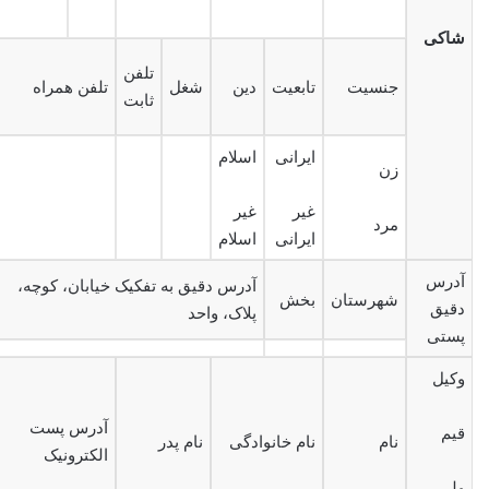
شاکی
تلفن
جنسیت
تابعیت
دین
شغل
تلفن همراه
ثابت
ایرانی
اسلام
زن
غیر
غیر
مرد
ایرانی
اسلام
آدرس
آدرس دقیق به تفکیک خیابان، کوچه،
شهرستان
بخش
دقیق
پلاک، واحد
پستی
وکیل
آدرس پست
قیم
نام
نام خانوادگی
نام پدر
الکترونیک
ولی