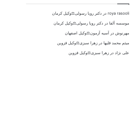
roya rasooli
در
دکتر رویا رسولی⚖️وکیل کرمان
موسسه آلفا
در
دکتر رویا رسولی⚖️وکیل کرمان
مهرنوش
در
آسیه آزمون⚖️وکیل اصفهان
میثم محمد قلیها
در
زهرا سبزی⚖️وکیل قزوین
علی نژاد
در
زهرا سبزی⚖️وکیل قزوین