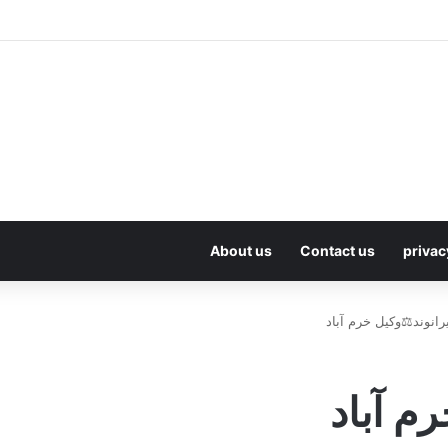
About us
Contact us
privac
یرانوند⚖️وکیل خرم آباد
رم آباد