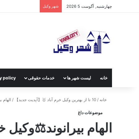
چهارشنبه, آگوست 5 2026
شهر وکیل
خانه
لیست شهر ها
خدمات حقوقی
y policy
خانه
/
10 تا از بهترین وکیل خرم آباد 🥇【آپدیت جدید】
/
الهام ب
موضوعات داغ
الهام بیرانوند⚖️وکیل خ