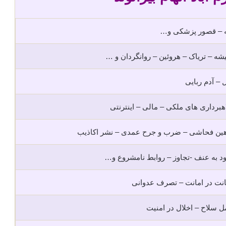
ه – قصور پزشکی و…
ه – تریاک – هروئین – روانگردان و …
 – آدم ربایی
هبرداری های ملکی – مالی – اینترنتی
هین فحاشی – ضرب و جرح عمدی – نشر اکاذیب
د به عنف -تجاوز – روابط نامشروع و…
نت در امانت – تصرف عدوانی
 سلاح – اخلال در امنیت