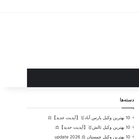
سایدبار
دسته‌ها
10 بهترین وکیل پارس آباد🥇【آپدیت جدید】⚖️
10 بهترین وکیل تالش🥇【آپدیت جدید】⚖️
10 بهترین وکیل چمستان ⚖️ update 2026