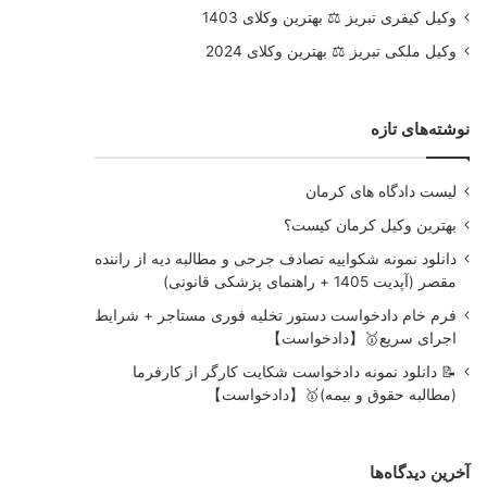
وکیل کیفری تبریز ⚖️ بهترین وکلای 1403
وکیل ملکی تبریز ⚖️ بهترین وکلای 2024
نوشته‌های تازه
لیست دادگاه های کرمان
بهترین وکیل کرمان کیست؟
دانلود نمونه شکواییه تصادف جرحی و مطالبه دیه از راننده
مقصر (آپدیت 1405 + راهنمای پزشکی قانونی)
فرم خام دادخواست دستور تخلیه فوری مستاجر + شرایط
اجرای سریع🥇【دادخواست】
📝 دانلود نمونه دادخواست شکایت کارگر از کارفرما
(مطالبه حقوق و بیمه)🥇【دادخواست】
آخرین دیدگاه‌ها