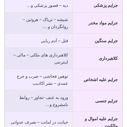
جرایم پزشکی
دیه – قصور پزشکی و…
شیشه – تریاک – هروئین –
جرایم مواد مخدر
روانگردان و …
جرایم سنگین
قتل – آدم ربایی
کلاهبرداری های ملکی – مالی –
کلاهبرداری
اینترنتی
توهین فحاشی – ضرب و جرح
جرایم علیه اشخاص
عمدی – نشر اکاذیب
ورود به عنف -تجاوز – روابط
جرایم جنسی
نامشروع و…
جرایم علیه اموال و
خیانت در امانت – تصرف عدوانی
مالکیت