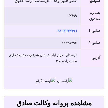
سوابق
عضو کانون وکلا – کارشناسی ارشد حقوق
شماره
١٧٦٩٩
صندوق
تماس 1
٠٩١٦٣٦٧٣٧٩٦
تماس 2
٣٣٣٢٨٢٩٢
لرستان- خرم اباد شهدان شرقی مجتمع تجاری
آدرس
محمدزاده ط٢
+
مشاهده پروانه وکالت صادق