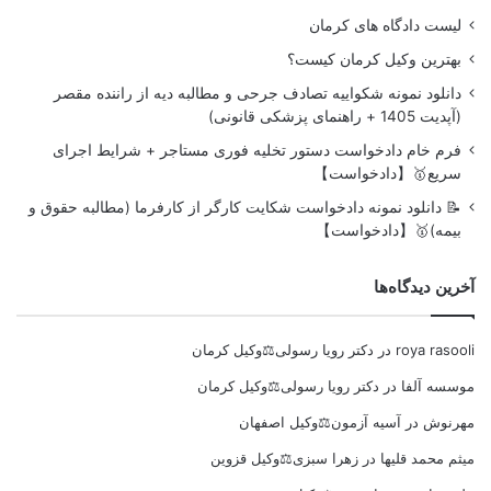
لیست دادگاه های کرمان
بهترین وکیل کرمان کیست؟
دانلود نمونه شکواییه تصادف جرحی و مطالبه دیه از راننده مقصر
(آپدیت 1405 + راهنمای پزشکی قانونی)
فرم خام دادخواست دستور تخلیه فوری مستاجر + شرایط اجرای
سریع🥇【دادخواست】
📝 دانلود نمونه دادخواست شکایت کارگر از کارفرما (مطالبه حقوق و
بیمه)🥇【دادخواست】
آخرین دیدگاه‌ها
roya rasooli
در
دکتر رویا رسولی⚖️وکیل کرمان
موسسه آلفا
در
دکتر رویا رسولی⚖️وکیل کرمان
مهرنوش
در
آسیه آزمون⚖️وکیل اصفهان
میثم محمد قلیها
در
زهرا سبزی⚖️وکیل قزوین