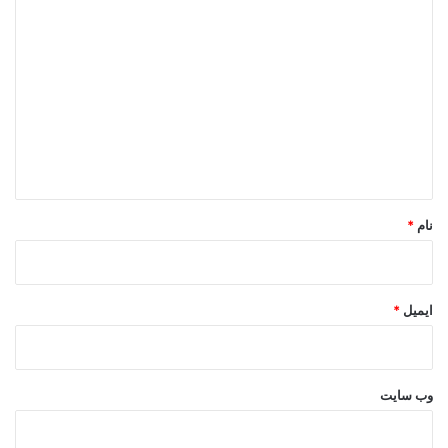
د
ی
د
گ
ا
ه
*
نام
*
ایمیل
*
وب‌ سایت