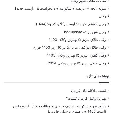
مقالات ملکی شهر وکیل
نمونه لایحه + عریضه + شکوائیه + دادخواست⚖️【آپدیت جدید】
وکیل
وکیل حقوقی کرج ⚖️ لیست وکلای کرج⚖️{1404}
وکیل شهریار ⚖️ last update
وکیل طلاق تبریز ⚖️ بهترین وکلای 1403
وکیل طلاق توافقی تبریز ⚖️ در 10 روز 1403 فوری
وکیل کیفری تبریز ⚖️ بهترین وکلای 1403
وکیل ملکی تبریز ⚖️ بهترین وکلای 2024
نوشته‌های تازه
لیست دادگاه های کرمان
بهترین وکیل کرمان کیست؟
دانلود نمونه شکواییه تصادف جرحی و مطالبه دیه از راننده مقصر
(آپدیت 1405 + راهنمای پزشکی قانونی)