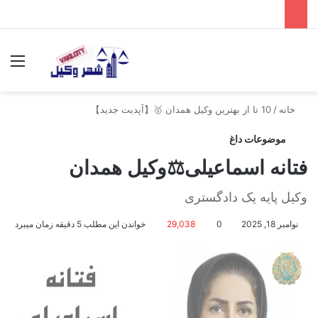
جستجو برای
منو
خانه
/
10 تا از بهترین وکیل همدان 🥇【آپدیت جدید】
موضوعات داغ
فتانه اسماعیلی⚖️وکیل همدان
وکیل پایه یک دادگستری
نوامبر 18, 2025
0
29,038
خواندن این مطلب 5 دقیقه زمان میبرد