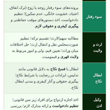
پرونده‌های سوء رفتار زوجه یا زوج (ترک انفاق،
اعتیاد، خشونت خانگی، عدم تمکین)؛ تنظیم
سوء رفتار
دادخواست، اخذ دستورهای موقت حفاظتی و
پیگیری کیفری و حقوقی لازم
.
مطالبه سهم‌الارث؛ تقسیم ترکه؛ تنظیم
ارث و
صورت‌مجلس نقل و انتقال ارث؛ حل اختلافات
ولایت
میان وراث؛ تعیین قیم، ولی و امور مربوط به
ولایت قهری
و قیمومیت.
ابطال یا
فسخ نکاح
به دلایل قانونی مانند
ابطال
تدلیس، ایرادات در رضایت یا شرایط نکاح؛
نکاح
پیگیری حقوقی و آثار کیفری و مدنی ابطال
نکاح.
وکیل
اخذ اجازه ازدواج برای افراد زیر سن قانونی؛
اذن
تنظیم دادخواست
و ارائه مدارک لازم؛ بررسی