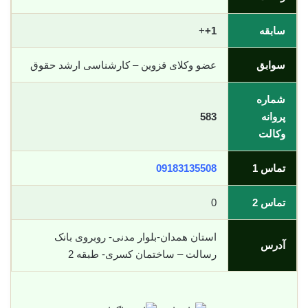
سابقه
1+
+
سوابق
عضو وکلای قزوین – کارشناسی ارشد حقوق
شماره
پروانه
583
وکالت
تماس 1
09183135508
تماس 2
0
استان همدان-بلوار مدنی- روبروی بانک
آدرس
رسالت – ساختمان کسری- طبقه 2