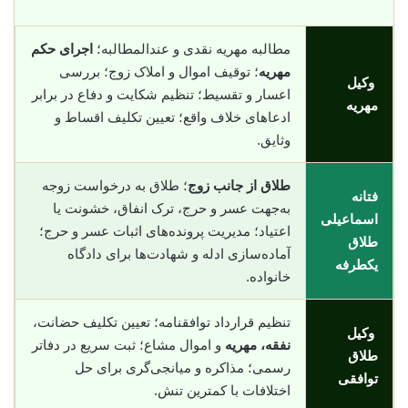
مطالبه مهریه نقدی و عندالمطالبه؛
اجرای حکم
مهریه
؛ توقیف اموال و املاک زوج؛ بررسی
وکیل
اعسار و تقسیط؛ تنظیم شکایت و دفاع در برابر
مهریه
ادعاهای خلاف واقع؛ تعیین تکلیف اقساط و
وثایق.
طلاق از جانب زوج
؛ طلاق به درخواست زوجه
فتانه
به‌جهت عسر و حرج، ترک انفاق، خشونت یا
اسماعیلی
اعتیاد؛ مدیریت پرونده‌های اثبات عسر و حرج؛
طلاق
آماده‌سازی ادله و شهادت‌ها برای دادگاه
یکطرفه
خانواده.
تنظیم قرارداد توافقنامه؛ تعیین تکلیف حضانت،
وکیل
نفقه، مهریه
و اموال مشاع؛ ثبت سریع در دفاتر
طلاق
رسمی؛ مذاکره و میانجی‌گری برای حل
توافقی
اختلافات با کمترین تنش.