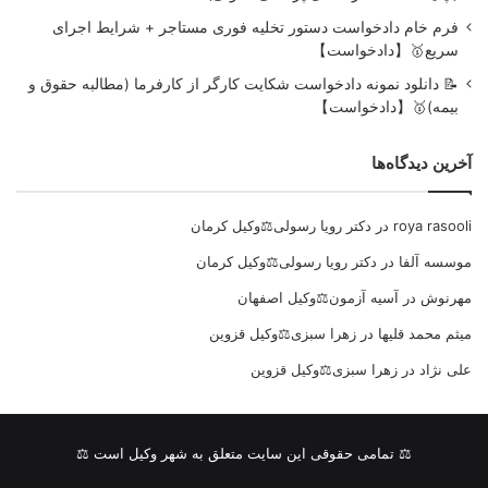
فرم خام دادخواست دستور تخلیه فوری مستاجر + شرایط اجرای
سریع🥇【دادخواست】
📝 دانلود نمونه دادخواست شکایت کارگر از کارفرما (مطالبه حقوق و
بیمه)🥇【دادخواست】
آخرین دیدگاه‌ها
roya rasooli
در
دکتر رویا رسولی⚖️وکیل کرمان
موسسه آلفا
در
دکتر رویا رسولی⚖️وکیل کرمان
مهرنوش
در
آسیه آزمون⚖️وکیل اصفهان
میثم محمد قلیها
در
زهرا سبزی⚖️وکیل قزوین
علی نژاد
در
زهرا سبزی⚖️وکیل قزوین
⚖ تمامی حقوقی این سایت متعلق به شهر وکیل است ⚖