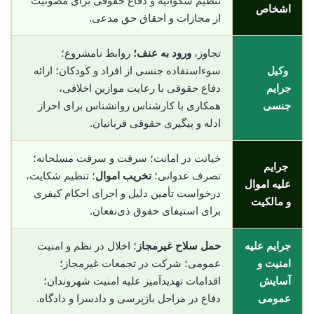
تنظیم شکوائیه و دفاع حقوقی برای مصونیت
اشخاص
از مجازات و احقاق حق مدعی.
تجاوز،
ورود به عنف؛
روابط نامشروع؛
وکیل
سوءاستفاده جنسی از افراد و کودکان؛ ارائه
جرایم
دفاع حقوقی با رعایت موازین اخلاقی،
جنسی
همکاری با کارشناس روانشناس برای احراز
ادله و پیگیری حقوقی قربانیان.
خیانت در امانت؛ سرقت و سرقت مسلحانه؛
جرایم
تصرف عدوانی؛
تخریب اموال
؛ تنظیم شکایت،
علیه اموال
درخواست تأمین دلیل و اجرای احکام کیفری
و مالکیت
برای استیفای حقوق ذی‌نفعان.
جرایم علیه
حمل سلاح غیرمجاز
؛ اخلال در نظم و امنیت
امنیت و
عمومی؛ شرکت در تجمعات غیرمجاز؛
آسایش
اقدامات تهدیدآمیز علیه امنیت شهروندان؛
عمومی
دفاع در مراحل بازپرسی و دادسرا و دادگاه.