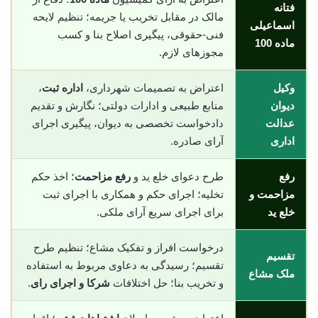
فتانه
مالک در مقابل تخریب یا جریمه؛ تنظیم لایحه
اسماعیلی
فنی-حقوقی، پیگیری اصلاح بنا و کسب
ماده 100
مجوزهای لازم.
وکیل
اعتراض به تصمیمات شهرداری،
اداره ثبت
،
دیوان
منابع طبیعی و ادارات دولتی؛ نگارش و تقدیم
عدالت
دادخواست تخصصی به دیوان، پیگیری اجرای
اداری
آرای صادره.
رفع
طرح دعوای خلع ید و
رفع مزاحمت
؛ اخذ حکم
مزاحمت و
تخلیه؛ اجرای حکم و همکاری با اجرای ثبت
خلع ید
برای اجرای سریع آرای ملکی.
درخواست افراز و تفکیک مشاع؛ تنظیم طرح
تقسیم
تقسیم؛ رسیدگی به دعاوی مربوط به استفاده
ملک مشاع
و تخریب بنا؛ حل اختلافات
شرکا و اجرای رای
.