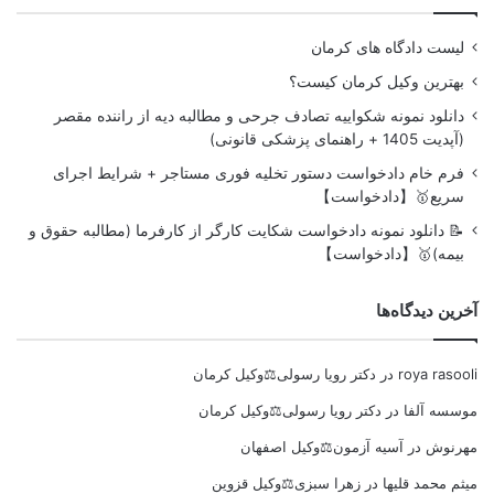
لیست دادگاه های کرمان
بهترین وکیل کرمان کیست؟
دانلود نمونه شکواییه تصادف جرحی و مطالبه دیه از راننده مقصر
(آپدیت 1405 + راهنمای پزشکی قانونی)
فرم خام دادخواست دستور تخلیه فوری مستاجر + شرایط اجرای
سریع🥇【دادخواست】
📝 دانلود نمونه دادخواست شکایت کارگر از کارفرما (مطالبه حقوق و
بیمه)🥇【دادخواست】
آخرین دیدگاه‌ها
roya rasooli
در
دکتر رویا رسولی⚖️وکیل کرمان
موسسه آلفا
در
دکتر رویا رسولی⚖️وکیل کرمان
مهرنوش
در
آسیه آزمون⚖️وکیل اصفهان
میثم محمد قلیها
در
زهرا سبزی⚖️وکیل قزوین