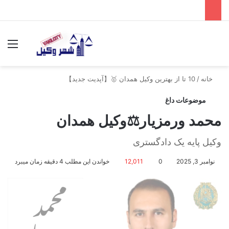
جستجو برای
منو
خانه
/
10 تا از بهترین وکیل همدان 🥇【آپدیت جدید】
موضوعات داغ
محمد ورمزیار⚖️وکیل همدان
وکیل پایه یک دادگستری
نوامبر 3, 2025
0
12,011
خواندن این مطلب 4 دقیقه زمان میبرد