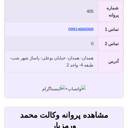
شماره
405
پروانه
تماس 1
09914666068
تماس 2
0
همدان- همدان- خیابان بوعلی- پاساژ شهر شب-
آدرس
طبقه 4- واحد 2
+
مشاهده پروانه وکالت محمد
ورمزیار