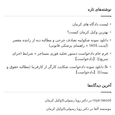
نوشته‌های تازه
لیست دادگاه های کرمان
بهترین وکیل کرمان کیست؟
دانلود نمونه شکواییه تصادف جرحی و مطالبه دیه از راننده مقصر
(آپدیت 1405 + راهنمای پزشکی قانونی)
فرم خام دادخواست دستور تخلیه فوری مستاجر + شرایط اجرای
سریع🥇【دادخواست】
📝 دانلود نمونه دادخواست شکایت کارگر از کارفرما (مطالبه حقوق و
بیمه)🥇【دادخواست】
آخرین دیدگاه‌ها
roya rasooli
در
دکتر رویا رسولی⚖️وکیل کرمان
موسسه آلفا
در
دکتر رویا رسولی⚖️وکیل کرمان