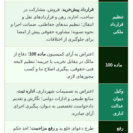
قرارداد پیش‌خرید
، فروش، مشارکت در
تنظیم
ساخت، اجاره، رهن و قراردادهای نقل و
قرارداد
انتقال؛ تنظیم بندهای حفاظتی، ضمانت اجرا و
ملکی
نحوه تسویه؛ مشاوره حقوقی پیش از امضا
برای جلوگیری از اختلافات.
اعتراض به آرای کمیسیون
ماده 100
؛ دفاع از
مالک در مقابل تخریب یا جریمه؛ تنظیم لایحه
ماده 100
فنی-حقوقی، پیگیری اصلاح بنا و کسب
مجوزهای لازم.
وکیل
اعتراض به تصمیمات شهرداری،
اداره ثبت
،
دیوان
منابع طبیعی و ادارات دولتی؛ نگارش و تقدیم
عدالت
دادخواست تخصصی به دیوان، پیگیری اجرای
اداری
آرای صادره.
رفع
طرح دعوای خلع ید و
رفع مزاحمت
؛ اخذ حکم