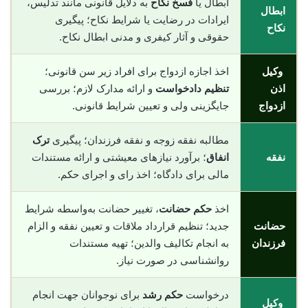
ابطال یا
فسخ نکاح
به دلایل قانونی مانند تدلیس،
ابطال
ایرادات در رضایت یا شرایط نکاح؛ پیگیری
نکاح
حقوقی و آثار کیفری و مدنی ابطال نکاح.
وکیل
اخذ اجازه ازدواج برای افراد زیر سن قانونی؛
اذن
تنظیم دادخواست
و ارائه مدارک لازم؛ بررسی
ازدواج
جایگزینی ولی و تعیین شرایط قانونی.
مطالبه نفقه زوجه و نفقه فرزندان؛ پیگیری
ترک
نفقه
انفاق
؛ برآورد نیازهای معیشتی و ارائه مستندات
مالی برای دادگاه؛ اخذ رای و اجرای حکم.
اخذ
حکم حضانت
، تغییر حضانت به‌واسطه شرایط
حضانت
جدید؛ تنظیم قرارداد ملاقات و تعیین نفقه و الزام
فرزندان
به انجام تکالیف والدین؛ تهیه مستندات
روانشناسی در صورت نیاز.
درخواست
حکم رشد
برای نوجوانان جهت انجام
وکیل