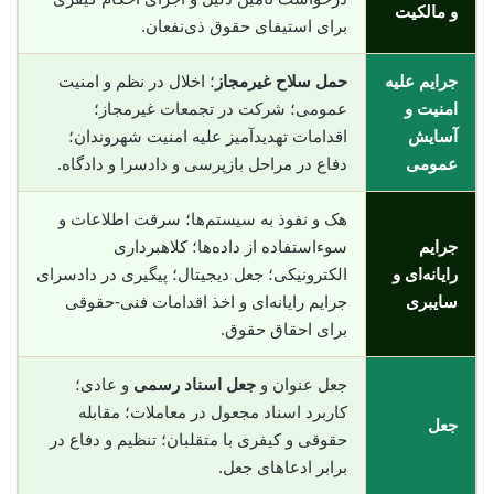
و مالکیت
برای استیفای حقوق ذی‌نفعان.
جرایم علیه
حمل سلاح غیرمجاز
؛ اخلال در نظم و امنیت
امنیت و
عمومی؛ شرکت در تجمعات غیرمجاز؛
آسایش
اقدامات تهدیدآمیز علیه امنیت شهروندان؛
عمومی
دفاع در مراحل بازپرسی و دادسرا و دادگاه.
هک و نفوذ به سیستم‌ها؛ سرقت اطلاعات و
جرایم
سوء‌استفاده از داده‌ها؛ کلاهبرداری
رایانه‌ای و
الکترونیکی؛ جعل دیجیتال؛ پیگیری در دادسرای
سایبری
جرایم رایانه‌ای و اخذ اقدامات فنی-حقوقی
برای احقاق حقوق.
جعل عنوان و
جعل اسناد رسمی
و عادی؛
کاربرد اسناد مجعول در معاملات؛ مقابله
جعل
حقوقی و کیفری با متقلبان؛ تنظیم و دفاع در
برابر ادعاهای جعل.