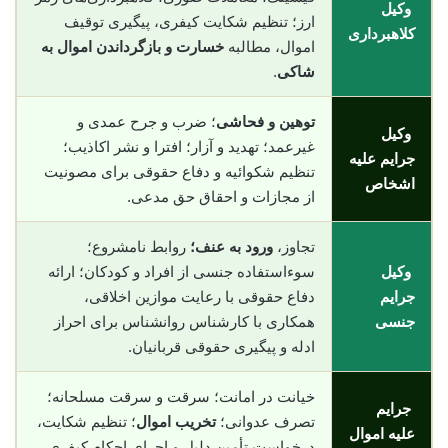
وکیل
ارز؛ تنظیم شکایت کیفری، پیگیری توقیف
کلاهبرداری
اموال، مطالبه
خسارت و بازگرداندن اموال به
شاکی
.
توهین و فحاشی
؛ ضرب و جرح عمدی و
وکیل
غیرعمد؛ تهدید و آزار؛ افترا و نشر اکاذیب؛
جرایم علیه
تنظیم شکوائیه و دفاع حقوقی برای مصونیت
اشخاص
از مجازات و احقاق حق مدعی.
تجاوز،
ورود به عنف؛
روابط نامشروع؛
وکیل
سوءاستفاده جنسی از افراد و کودکان؛ ارائه
جرایم
دفاع حقوقی با رعایت موازین اخلاقی،
جنسی
همکاری با کارشناس روانشناس برای احراز
ادله و پیگیری حقوقی قربانیان.
خیانت در امانت؛ سرقت و سرقت مسلحانه؛
جرایم
تصرف عدوانی؛
تخریب اموال
؛ تنظیم شکایت،
علیه اموال
درخواست تأمین دلیل و اجرای احکام کیفری