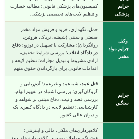
جرایم
کمیسیون‌های پزشکی قانونی؛ مطالبه خسارت
پزشکی
و تنظیم لایحه‌های تخصصی پزشکی.
حمل، نگهداری، خرید و فروش مواد مخدر
صنعتی و سنتی (شیشه، تریاک، هروئین،
وکیل
روانگردان)؛ مشارکت یا تسهیل در توزیع؛
دفاع
جرایم مواد
در دادگاه انقلاب
؛ بررسی شرایط تخفیف،
مخدر
آزادی مشروط و تبدیل مجازات؛ تنظیم لایحه و
اقدامات قانونی برای بازگرداندن حقوق متهم.
قتل عمد
، شبه‌عمد و غیرعمد؛ آدم‌ربایی و
گروگان‌گیری؛ بررسی اشتباه در تفهیم اتهام،
جرایم
بررسی قصد و نیت، دفاع مبتنی بر شواهد و
سنگین
کارشناسی؛ تنظیم لایحه در دادگاه کیفری یک
و دیوان عالی کشور.
کلاهبرداری‌های ملکی، مالی و اینترنتی؛
فیشینگ، معاملات صوری، کلاهبرداری‌های رمز