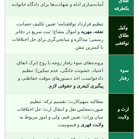
طلاق
آماده‌سازی ادله و شهادت‌ها برای دادگاه خانواده.
یکطرفه
تنظیم قرارداد توافقنامه؛ تعیین تکلیف حضانت،
وکیل
نفقه، مهریه
و اموال مشاع؛ ثبت سریع در دفاتر
طلاق
رسمی؛ مذاکره و میانجی‌گری برای حل اختلافات
توافقی
با کمترین تنش.
پرونده‌های سوء رفتار زوجه یا زوج (ترک انفاق،
سوء
اعتیاد، خشونت خانگی، عدم تمکین)؛ تنظیم
رفتار
دادخواست، اخذ دستورهای موقت حفاظتی و
پیگیری کیفری و حقوقی لازم
.
مطالبه سهم‌الارث؛ تقسیم ترکه؛ تنظیم
ارث و
صورت‌مجلس نقل و انتقال ارث؛ حل اختلافات
ولایت
میان وراث؛ تعیین قیم، ولی و امور مربوط به
ولایت قهری
و قیمومیت.