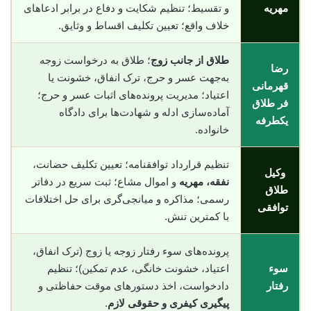
مهریه
و تقسیط؛ تنظیم شکایت و دفاع در برابر ادعاهای
خلاف واقع؛ تعیین تکلیف اقساط و وثایق.
طلاق از جانب زوج
؛ طلاق به درخواست زوجه
رضا
به‌جهت عسر و حرج، ترک انفاق، خشونت یا
قهرمانی
اعتیاد؛ مدیریت پرونده‌های اثبات عسر و حرج؛
فر طلاق
آماده‌سازی ادله و شهادت‌ها برای دادگاه
یکطرفه
خانواده.
تنظیم قرارداد توافقنامه؛ تعیین تکلیف حضانت،
وکیل
نفقه، مهریه
و اموال مشاع؛ ثبت سریع در دفاتر
طلاق
رسمی؛ مذاکره و میانجی‌گری برای حل اختلافات
توافقی
با کمترین تنش.
پرونده‌های سوء رفتار زوجه یا زوج (ترک انفاق،
سوء
اعتیاد، خشونت خانگی، عدم تمکین)؛ تنظیم
رفتار
دادخواست، اخذ دستورهای موقت حفاظتی و
پیگیری کیفری و حقوقی لازم
.