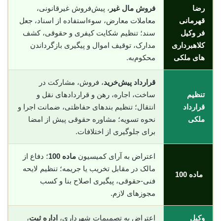
رضا
فروش مال غیر
، پیش‌فروش غیرقانونی،
قهرمانی
معاملات معارض، سوء‌استفاده از اسناد، جعل
فر وکیل
سند؛ تنظیم شکایت کیفری و حقوقی، کشف
کلاهبرداری
مدارک، توقیف اموال و پیگیری بازگرداندن
های ملکی
محکوم‌به.
قرارداد پیش‌خرید
، فروش، مشارکت در
تنظیم
ساخت، اجاره، رهن و قراردادهای نقل و
قرارداد
انتقال؛ تنظیم بندهای حفاظتی، ضمانت اجرا و
ملکی
نحوه تسویه؛ مشاوره حقوقی پیش از امضا
برای جلوگیری از اختلافات.
اعتراض به آرای کمیسیون
ماده 100
؛ دفاع از
مالک در مقابل تخریب یا جریمه؛ تنظیم لایحه
ماده 100
فنی-حقوقی، پیگیری اصلاح بنا و کسب
مجوزهای لازم.
وکیل
اعتراض به تصمیمات شهرداری،
اداره ثبت
،