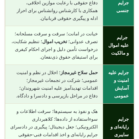
جرایم
دفاع حقوقی با رعایت موازین اخلاقی،
جنسی
همکاری با کارشناس روانشناس برای احراز
ادله و پیگیری حقوقی قربانیان.
خیانت در امانت؛ سرقت و سرقت مسلحانه؛
جرایم
تصرف عدوانی؛
تخریب اموال
؛ تنظیم شکایت،
علیه اموال
درخواست تأمین دلیل و اجرای احکام کیفری
و مالکیت
برای استیفای حقوق ذی‌نفعان.
جرایم علیه
حمل سلاح غیرمجاز
؛ اخلال در نظم و امنیت
امنیت و
عمومی؛ شرکت در تجمعات غیرمجاز؛
آسایش
اقدامات تهدیدآمیز علیه امنیت شهروندان؛
عمومی
دفاع در مراحل بازپرسی و دادسرا و دادگاه.
هک و نفوذ به سیستم‌ها؛ سرقت اطلاعات و
جرایم
سوء‌استفاده از داده‌ها؛ کلاهبرداری
رایانه‌ای و
الکترونیکی؛ جعل دیجیتال؛ پیگیری در دادسرای
سایبری
جرایم رایانه‌ای و اخذ اقدامات فنی-حقوقی