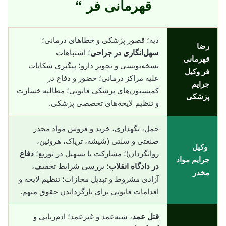
قهرمانی فر “
دیه؛ قصور پزشکی و خطاهای درمانی؛
رضا
سهل‌انگاری در جراحی
؛ اشتباهات
قهرمانی
نسخه‌نویسی و تجویز دارو؛ پیگیری شکایات
فر وکیل
علیه مراکز درمانی؛ حضور و دفاع در
جرایم
کمیسیون‌های پزشکی قانونی؛ مطالبه خسارت
پزشکی
و تنظیم لایحه‌های تخصصی پزشکی.
حمل، نگهداری، خرید و فروش مواد مخدر
صنعتی و سنتی (شیشه، تریاک، هروئین،
وکیل
روانگردان)؛ مشارکت یا تسهیل در توزیع؛
دفاع
جرایم مواد
در دادگاه انقلاب
؛ بررسی شرایط تخفیف،
مخدر
آزادی مشروط و تبدیل مجازات؛ تنظیم لایحه و
اقدامات قانونی برای بازگرداندن حقوق متهم.
قتل عمد
، شبه‌عمد و غیرعمد؛ آدم‌ربایی و