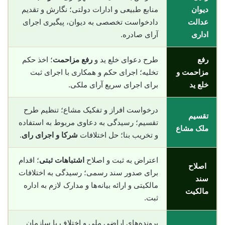
دیوان
منابع طبیعی و ادارات دولتی؛ نگارش و تقدیم
عدالت
دادخواست تخصصی به دیوان، پیگیری اجرای
اداری
آرای صادره.
رفع
طرح دعوای خلع ید و
رفع مزاحمت
؛ اخذ حکم
مزاحمت و
تخلیه؛ اجرای حکم و همکاری با اجرای ثبت
خلع ید
برای اجرای سریع آرای ملکی.
درخواست افراز و تفکیک مشاع؛ تنظیم طرح
تقسیم
تقسیم؛ رسیدگی به دعاوی مربوط به استفاده
ملک مشاع
و تخریب بنا؛ حل اختلافات
شرکا و اجرای رای
.
اعتراض به ثبت و اصلاح
اشتباهات ثبتی
؛ اقدام
اصلاح
برای صدور سند رسمی؛ رسیدگی به اختلافات
سند
مالکیتی و ارائه بیانه‌ها و مدارک لازم به اداره
مالکیت
ثبت.
پرونده‌های اراضی ملی و اختلاف با سازمان