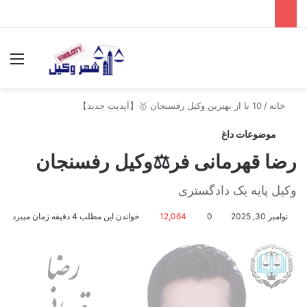
جستجو برای
منو
خانه
/
10 تا از بهترین وکیل رفسنجان 🥇【آپدیت جدید】
موضوعات داغ
رضا قهرمانی فر⚖️وکیل رفسنجان
وکیل پایه یک دادگستری
نوامبر 30, 2025
0
12,064
خواندن این مطلب 4 دقیقه زمان میبرد