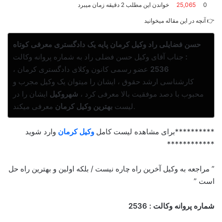
0
25,065
خواندن این مطلب 2 دقیقه زمان میبرد
ا
ل
👉 آنچه در این مقاله میخوانید
ا
ی
حسن فضایلی راد وکیل کرمان پایه یک دادگستری معرفی کوتاه
م
:
جناب آقای وکیل حسن فضلی راد به شماره پروانه وکالت
ی
ل
2536
عضو رسمی کانون وکلای دادگستری کرمان ،
کارشناسی ارشد حقوق ، ایشان را میتوان یک وکیل مجرب و
محبوب با دصد موفقیت بالا معرفی کرد ،
شهروکیل
ایشان را در
معرفی میکند.
لیست
بهترین وکیل کرمان
**********برای مشاهده لیست کامل
وکیل کرمان
وارد شوید
************
” مراجعه به وکیل آخرین راه چاره نیست / بلکه اولین و بهترین راه حل
است ”
شماره پروانه وکالت : 2536