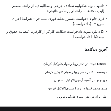
دانلود نمونه شکواییه تصادف جرحی و مطالبه دیه از راننده مقصر
(آپدیت 1405 + راهنمای پزشکی قانونی)
فرم خام دادخواست دستور تخلیه فوری مستاجر + شرایط اجرای
سریع🥇【دادخواست】
📝 دانلود نمونه دادخواست شکایت کارگر از کارفرما (مطالبه حقوق و
بیمه)🥇【دادخواست】
آخرین دیدگاه‌ها
roya rasooli
در
دکتر رویا رسولی⚖️وکیل کرمان
موسسه آلفا
در
دکتر رویا رسولی⚖️وکیل کرمان
مهرنوش
در
آسیه آزمون⚖️وکیل اصفهان
میثم محمد قلیها
در
زهرا سبزی⚖️وکیل قزوین
علی نژاد
در
زهرا سبزی⚖️وکیل قزوین