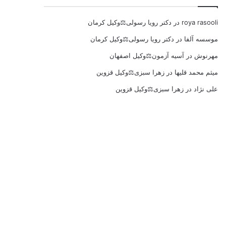
roya rasooli
در
دکتر رویا رسولی⚖️وکیل کرمان
موسسه آلفا
در
دکتر رویا رسولی⚖️وکیل کرمان
مهرنوش
در
آسیه آزمون⚖️وکیل اصفهان
میثم محمد قلیها
در
زهرا سبزی⚖️وکیل قزوین
علی نژاد
در
زهرا سبزی⚖️وکیل قزوین