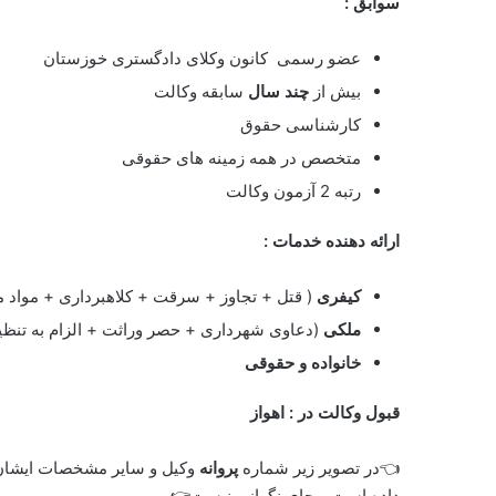
سوابق :
عضو رسمی کانون وکلای دادگستری خوزستان
بیش از
چند سال
سابقه وکالت
کارشناسی حقوق
متخصص در همه زمینه های حقوقی
رتبه 2 آزمون وکالت
ارائه دهنده خدمات :
کیفری
( قتل + تجاوز + سرقت + کلاهبرداری + مواد 
ملکی
(دعاوی شهرداری + حصر وراثت + الزام به تنظی
خانواده و حقوقی
قبول وکالت در :
اهواز
👈در تصویر زیر شماره
پروانه
وکیل و سایر مشخصات ایشان
داده است و جای نگرانی نیست👉