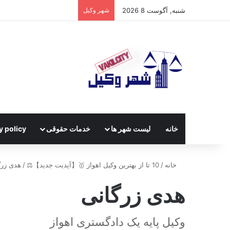
شنبه, آگوست 8 2026
شهر وکیل
خانه
لیست شهر ها
خدمات حقوقی
y policy
خانه
/
10 تا از بهترین وکیل اهواز 🥇【آپدیت جدید】⚖️
/
هدی زرگ
هدی زرگانی
وکیل پایه یک دادگستری اهواز