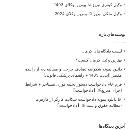
وکیل کیفری تبریز ⚖️ بهترین وکلای 1403
وکیل ملکی تبریز ⚖️ بهترین وکلای 2024
نوشته‌های تازه
لیست دادگاه های کرمان
بهترین وکیل کرمان کیست؟
دانلود نمونه شکواییه تصادف جرحی و مطالبه دیه از راننده
مقصر (آپدیت 1405 + راهنمای پزشکی قانونی)
فرم خام دادخواست دستور تخلیه فوری مستاجر + شرایط
اجرای سریع🥇【دادخواست】
📝 دانلود نمونه دادخواست شکایت کارگر از کارفرما
(مطالبه حقوق و بیمه)🥇【دادخواست】
آخرین دیدگاه‌ها