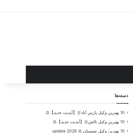
سایدبار
دسته‌ها
10 بهترین وکیل پارس آباد🥇【آپدیت جدید】⚖️
10 بهترین وکیل تالش🥇【آپدیت جدید】⚖️
10 بهترین وکیل چمستان ⚖️ update 2026