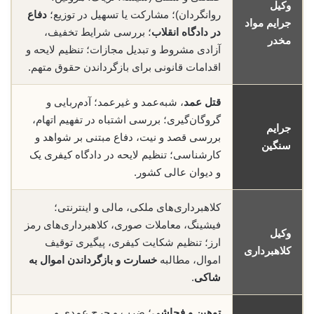
وکیل
روانگردان)؛ مشارکت یا تسهیل در توزیع؛
دفاع
جرایم مواد
در دادگاه انقلاب
؛ بررسی شرایط تخفیف،
مخدر
آزادی مشروط و تبدیل مجازات؛ تنظیم لایحه و
اقدامات قانونی برای بازگرداندن حقوق متهم.
قتل عمد
، شبه‌عمد و غیرعمد؛ آدم‌ربایی و
گروگان‌گیری؛ بررسی اشتباه در تفهیم اتهام،
جرایم
بررسی قصد و نیت، دفاع مبتنی بر شواهد و
سنگین
کارشناسی؛ تنظیم لایحه در دادگاه کیفری یک
و دیوان عالی کشور.
کلاهبرداری‌های ملکی، مالی و اینترنتی؛
فیشینگ، معاملات صوری، کلاهبرداری‌های رمز
وکیل
ارز؛ تنظیم شکایت کیفری، پیگیری توقیف
کلاهبرداری
اموال، مطالبه
خسارت و بازگرداندن اموال به
شاکی
.
توهین و فحاشی
؛ ضرب و جرح عمدی و