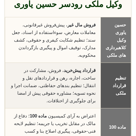
وکیل ملکی رودسر حسین یاوری
حسین
فروش مال غیر
، پیش‌فروش غیرقانونی،
یاوری
معاملات معارض، سوء‌استفاده از اسناد، جعل
وکیل
سند؛ تنظیم شکایت کیفری و حقوقی، کشف
کلاهبرداری
مدارک، توقیف اموال و پیگیری بازگرداندن
های ملکی
محکوم‌به.
قرارداد پیش‌خرید
، فروش، مشارکت در
تنظیم
ساخت، اجاره، رهن و قراردادهای نقل و
قرارداد
انتقال؛ تنظیم بندهای حفاظتی، ضمانت اجرا و
ملکی
نحوه تسویه؛ مشاوره حقوقی پیش از امضا
برای جلوگیری از اختلافات.
اعتراض به آرای کمیسیون
ماده 100
؛ دفاع از
مالک در مقابل تخریب یا جریمه؛ تنظیم لایحه
ماده 100
فنی-حقوقی، پیگیری اصلاح بنا و کسب