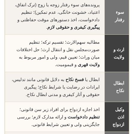
پرونده‌های سوء رفتار زوجه یا زوج (ترک انفاق،
سوء
اعتیاد، خشونت خانگی، عدم تمکین)؛ تنظیم
رفتار
دادخواست، اخذ دستورهای موقت حفاظتی و
پیگیری کیفری و حقوقی لازم
.
مطالبه سهم‌الارث؛ تقسیم ترکه؛ تنظیم
ارث و
صورت‌مجلس نقل و انتقال ارث؛ حل اختلافات
ولایت
میان وراث؛ تعیین قیم، ولی و امور مربوط به
ولایت قهری
و قیمومیت.
ابطال یا
فسخ نکاح
به دلایل قانونی مانند تدلیس،
ابطال
ایرادات در رضایت یا شرایط نکاح؛ پیگیری
نکاح
حقوقی و آثار کیفری و مدنی ابطال نکاح.
وکیل
اخذ اجازه ازدواج برای افراد زیر سن قانونی؛
اذن
تنظیم دادخواست
و ارائه مدارک لازم؛ بررسی
ازدواج
جایگزینی ولی و تعیین شرایط قانونی.