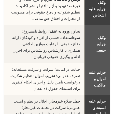
وکیل
غیرعمد؛ تهدید و آزار؛ افترا و نشر اکاذیب؛
جرایم علیه
تنظیم شکوائیه و دفاع حقوقی برای مصونیت
اشخاص
از مجازات و احقاق حق مدعی.
تجاوز،
ورود به عنف؛
روابط نامشروع؛
وکیل
سوءاستفاده جنسی از افراد و کودکان؛ ارائه
جرایم
دفاع حقوقی با رعایت موازین اخلاقی،
جنسی
همکاری با کارشناس روانشناس برای احراز
ادله و پیگیری حقوقی قربانیان.
خیانت در امانت؛ سرقت و سرقت مسلحانه؛
جرایم علیه
تصرف عدوانی؛
تخریب اموال
؛ تنظیم شکایت،
اموال و
درخواست تأمین دلیل و اجرای احکام کیفری
مالکیت
برای استیفای حقوق ذی‌نفعان.
جرایم علیه
حمل سلاح غیرمجاز
؛ اخلال در نظم و امنیت
امنیت و
عمومی؛ شرکت در تجمعات غیرمجاز؛
آسایش
اقدامات تهدیدآمیز علیه امنیت شهروندان؛