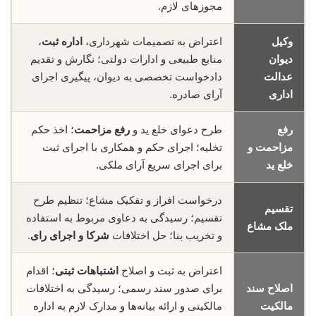
مجوزهای لازم.
وکیل
اعتراض به تصمیمات شهرداری،
اداره ثبت
،
دیوان
منابع طبیعی و ادارات دولتی؛ نگارش و تقدیم
عدالت
دادخواست تخصصی به دیوان، پیگیری اجرای
اداری
آرای صادره.
رفع
طرح دعوای خلع ید و
رفع مزاحمت
؛ اخذ حکم
مزاحمت و
تخلیه؛ اجرای حکم و همکاری با اجرای ثبت
خلع ید
برای اجرای سریع آرای ملکی.
درخواست افراز و تفکیک مشاع؛ تنظیم طرح
تقسیم
تقسیم؛ رسیدگی به دعاوی مربوط به استفاده
ملک مشاع
و تخریب بنا؛ حل اختلافات
شرکا و اجرای رای
.
اعتراض به ثبت و اصلاح
اشتباهات ثبتی
؛ اقدام
اصلاح سند
برای صدور سند رسمی؛ رسیدگی به اختلافات
مالکیت
مالکیتی و ارائه بیانه‌ها و مدارک لازم به اداره