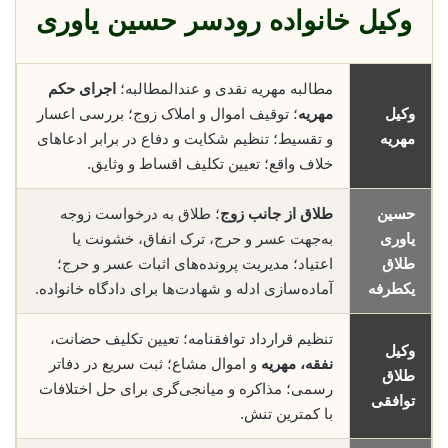
وکیل خانواده رودسر حسین یاوری
مطالبه مهریه نقدی و عندالمطالبه؛
اجرای حکم
وکیل
مهریه
؛ توقیف اموال و املاک زوج؛ بررسی اعسار
مهریه
و تقسیط؛ تنظیم شکایت و دفاع در برابر ادعاهای
خلاف واقع؛ تعیین تکلیف اقساط و وثایق.
حسین
طلاق از جانب زوج
؛ طلاق به درخواست زوجه
یاوری
به‌جهت عسر و حرج، ترک انفاق، خشونت یا
طلاق
اعتیاد؛ مدیریت پرونده‌های اثبات عسر و حرج؛
یکطرفه
آماده‌سازی ادله و شهادت‌ها برای دادگاه خانواده.
تنظیم قرارداد توافقنامه؛ تعیین تکلیف حضانت،
وکیل
نفقه، مهریه
و اموال مشاع؛ ثبت سریع در دفاتر
طلاق
رسمی؛ مذاکره و میانجی‌گری برای حل اختلافات
توافقی
با کمترین تنش.