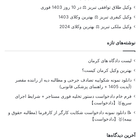
وکیل طلاق توافقی تبریز ⚖️ در 10 روز 1403 فوری
وکیل کیفری تبریز ⚖️ بهترین وکلای 1403
وکیل ملکی تبریز ⚖️ بهترین وکلای 2024
نوشته‌های تازه
لیست دادگاه های کرمان
بهترین وکیل کرمان کیست؟
دانلود نمونه شکواییه تصادف جرحی و مطالبه دیه از راننده مقصر
(آپدیت 1405 + راهنمای پزشکی قانونی)
فرم خام دادخواست دستور تخلیه فوری مستاجر + شرایط اجرای
سریع🥇【دادخواست】
📝 دانلود نمونه دادخواست شکایت کارگر از کارفرما (مطالبه حقوق و
بیمه)🥇【دادخواست】
آخرین دیدگاه‌ها