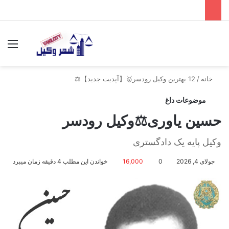
جستجو برای
منو
خانه
/
12 بهترین وکیل رودسر🥇【آپدیت جدید】⚖️
موضوعات داغ
حسین یاوری⚖️وکیل رودسر
وکیل پایه یک دادگستری
جولای 4, 2026
0
16,000
خواندن این مطلب 4 دقیقه زمان میبرد