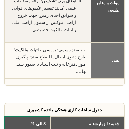
ابطال برگ تشخیص:
ارائه مستندات
موات و منابع
علمی (مانند تفسیر عکس‌های هوایی
طبیعی
و سوابق احیای زمین) جهت خروج
اراضی موکلین از شمول اراضی ملی
و اثبات مالکیت خصوصی.
اخذ سند رسمی؛ بررسی و
اثبات مالکیت
؛
طرح دعوی ابطال یا اصلاح سند؛ پیگیری
ثبتی
امور دفترخانه و ثبت اسناد تا صدور سند
نهایی.
جدول ساعات کاری هفتگی مائده کشمیری
شنبه تا چهارشنبه
8 الی 21