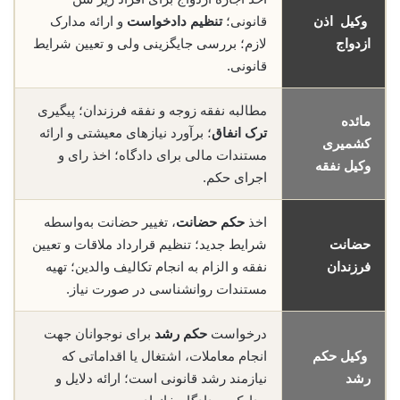
وکیل اذن
قانونی؛
تنظیم دادخواست
و ارائه مدارک
ازدواج
لازم؛ بررسی جایگزینی ولی و تعیین شرایط
قانونی.
مطالبه نفقه زوجه و نفقه فرزندان؛ پیگیری
مائده
ترک انفاق
؛ برآورد نیازهای معیشتی و ارائه
کشمیری
مستندات مالی برای دادگاه؛ اخذ رای و
وکیل نفقه
اجرای حکم.
اخذ
حکم حضانت
، تغییر حضانت به‌واسطه
حضانت
شرایط جدید؛ تنظیم قرارداد ملاقات و تعیین
فرزندان
نفقه و الزام به انجام تکالیف والدین؛ تهیه
مستندات روانشناسی در صورت نیاز.
درخواست
حکم رشد
برای نوجوانان جهت
وکیل حکم
انجام معاملات، اشتغال یا اقداماتی که
رشد
نیازمند رشد قانونی است؛ ارائه دلایل و