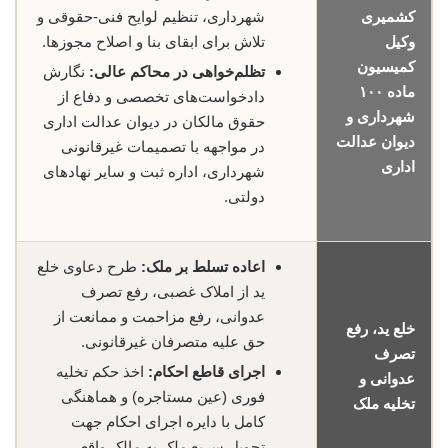
کشمیری
شهرداری، تنظیم لوایح فنی-حقوقی و
وکیل
تلاش برای ابقای بنا و اصلاح مجوزها.
کمیسیون
تظلم‌خواهی در محاکم عالی:
نگارش
ماده ۱۰۰
دادخواست‌های تخصصی و دفاع از
شهرداری و
حقوق مالکان در دیوان عدالت اداری
دیوان عدالت
در مواجهه با تصمیمات غیرقانونی
اداری
شهرداری، اداره ثبت و سایر نهادهای
دولتی.
اعاده تسلط بر ملک:
طرح دعاوی خلع
ید از املاک غصبی، رفع تصرف
عدوانی، رفع مزاحمت و ممانعت از
خلع ید، رفع
حق علیه متصرفان غیرقانونی.
تصرف
اجرای قاطع احکام:
اخذ حکم تخلیه
عدوانی و
فوری (عین مستاجره) و هماهنگی
تخلیه ملک
کامل با دایره اجرای احکام جهت
تحویل سریع ملک به مالک واقعی.