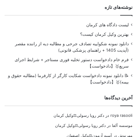
نوشته‌های تازه
لیست دادگاه های کرمان
بهترین وکیل کرمان کیست؟
دانلود نمونه شکواییه تصادف جرحی و مطالبه دیه از راننده مقصر
(آپدیت 1405 + راهنمای پزشکی قانونی)
فرم خام دادخواست دستور تخلیه فوری مستاجر + شرایط اجرای
سریع🥇【دادخواست】
📝 دانلود نمونه دادخواست شکایت کارگر از کارفرما (مطالبه حقوق و
بیمه)🥇【دادخواست】
آخرین دیدگاه‌ها
roya rasooli
در
دکتر رویا رسولی⚖️وکیل کرمان
موسسه آلفا
در
دکتر رویا رسولی⚖️وکیل کرمان
مهرنوش
در
آسیه آزمون⚖️وکیل اصفهان