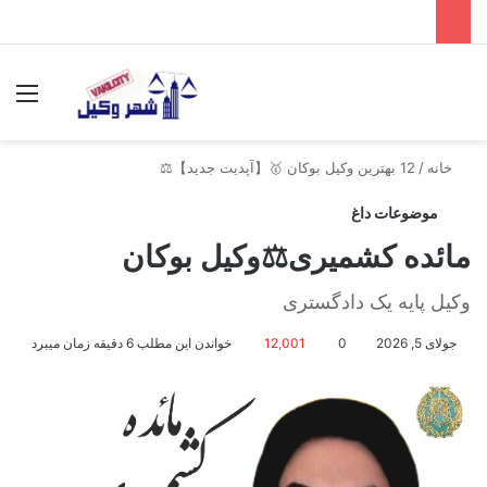
جستجو برای
منو
خانه
/
12 بهترین وکیل بوکان 🥇【آپدیت جدید】⚖️
موضوعات داغ
مائده کشمیری⚖️وکیل بوکان
وکیل پایه یک دادگستری
جولای 5, 2026
0
12,001
خواندن این مطلب 6 دقیقه زمان میبرد