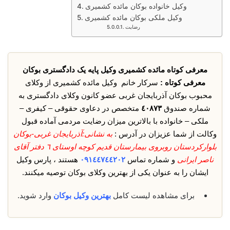
وکیل خانواده بوکان مائده کشمیری
وکیل ملکی بوکان مائده کشمیری
رضایت
معرفی کوتاه مائده کشمیری وکیل پایه یک دادگستری بوکان
معرفی کوتاه :
سرکار خانم وکیل مائده کشمیری از وکلای
محبوب بوکان آذربایجان غربی عضو کانون وکلای دادگستری به
شماره صندوق
٤٠٨٧٣
متخصص در دعاوی حقوقی – کیفری –
ملکی – خانواده با بالاترین میزان رضایت مردمی آماده قبول
وکالت از شما عزیزان در آدرس :
به نشانی:آذربایجان غربی-بوکان
بلوارکردستان روبروی بیمارستان قدیم کوچه اوستای ٦ دفتر آقای
ناصر ایرانی
و شماره تماس
٠٩١٤٤٧٤٤٢٠٢
هستند ، پارس وکیل
ایشان را به عنوان یکی از بهترین وکلای بوکان توصیه میکنند.
برای مشاهده لیست کامل
بهترین وکیل بوکان
وارد شوید.