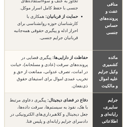
تجاوز به عنف و سوءاستفاده‌های
منافی
جنسی با حفظ کامل اسرار موکل.
عفت و
حمایت از قربانیان:
همکاری با
پرونده‌های
کارشناسان حوزه روانشناسی برای
حساس
احراز ادله و پیگیری حقوقی همه‌جانبه
جنسی
قربانیان جرایم جنسی.
مائده
حفاظت از دارایی‌ها:
پیگیری قضایی در
کشمیری
پرونده‌های سرقت (عادی و مسلحانه)، خیانت
وکیل جرایم
در امانت، تصرف عدوانی، ممانعت از حق و
علیه اموال
تخریب عمدی اموال برای استیفای حقوق
و مالکیت
ذی‌نفعان.
جرایم
دفاع در فضای دیجیتال:
پیگیری دعاوی مرتبط
سایبری،
با هک، نفوذ به سیستم‌ها، سرقت داده‌ها،
رایانه‌ای و
جعل دیجیتال و کلاهبرداری‌های الکترونیکی در
اطلاعاتی
دادسرای جرایم رایانه‌ای و پلیس فتا.