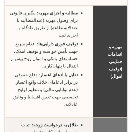
مطالبه و اجرای مهریه:
پیگیری قانونی
برای وصول مهریه (عندالمطالبه یا
عندالاستطاعه) از طریق دادگاه و
اجرای ثبت.
توقیف فوری دارایی‌ها:
اقدام سریع
مهریه و
جهت تأمین خواسته و توقیف املاک،
اقدامات
حساب‌های بانکی و اموال زوج پیش از
حمایتی
انتقال یا پنهان‌کاری.
(توقیف
تقابل با ادعای اعسار:
دفاع حقوقی
اموال)
در برابر ادعاهای خلاف واقعِ اعسار
(عدم توانایی مالی) و تنظیم لوایح
تخصصی جهت تعیین اقساط و وثایق
عادلانه.
طلاق به درخواست زوجه:
اثبات