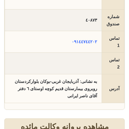
شماره
٤٠٨٧٣
صندوق
تماس
٠٩١٤٤٧٤٤٢٠٢
1
تماس
2
به نشانی: آذربایجان غربی-بوکان بلوارکردستان
آدرس
روبروی بیمارستان قدیم کوچه اوستای ٦ دفتر
آقای ناصر ایرانی
مشاهده پروانه وکالت مائده