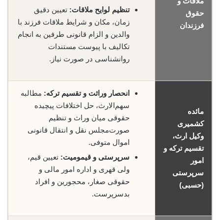
ملاقات و
تنظیم لوایح ملاقات:
تعیین دقیق
حقوق
زمان، مکان و شرایط ملاقات فرزند با
فرزندان
والدین و الزام قانونی طرفین به انجام
تکالیف با پیوست مستندات
روانشناسی در صورت نیاز.
انحصار وراثت و تقسیم ترکه:
مطالبه
سهم‌الارث، حل اختلافات پیچیده
مائده
حقوقی میان وراث و تنظیم
کشمیری
صورت‌مجلس نقل و انتقال قانونی
وکیل ارث،
اموال متوفی.
تقسیم ترکه و
سرپرستی و قیمومیت:
تعیین قیم،
امور
ولی قهری و اداره امور مالی و
سرپرستی
حقوقی صغار، محجورین و افراد
(حسبی)
بدسرپرست.