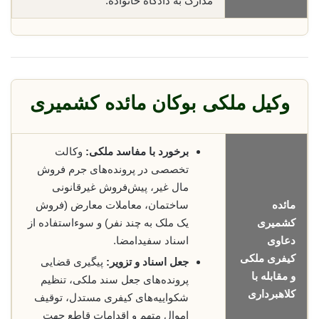
مدارک به دادگاه خانواده.
وکیل ملکی بوکان مائده کشمیری
برخورد با مفاسد ملکی:
وکالت
تخصصی در پرونده‌های جرم فروش
مال غیر، پیش‌فروش غیرقانونی
مائده
ساختمان، معاملات معارض (فروش
کشمیری
یک ملک به چند نفر) و سوءاستفاده از
دعاوی
اسناد سفیدامضا.
کیفری ملکی
جعل اسناد و تزویر:
پیگیری قضایی
و مقابله با
پرونده‌های جعل سند ملکی، تنظیم
کلاهبرداری
شکواییه‌های کیفری مستدل، توقیف
اموال متهم و اقدامات قاطع جهت