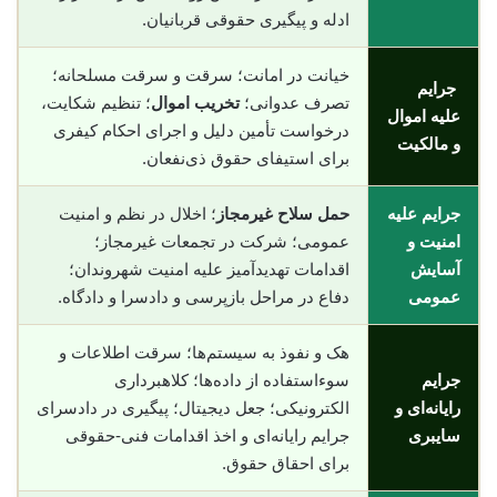
ادله و پیگیری حقوقی قربانیان.
خیانت در امانت؛ سرقت و سرقت مسلحانه؛
جرایم
تصرف عدوانی؛
تخریب اموال
؛ تنظیم شکایت،
علیه اموال
درخواست تأمین دلیل و اجرای احکام کیفری
و مالکیت
برای استیفای حقوق ذی‌نفعان.
جرایم علیه
حمل سلاح غیرمجاز
؛ اخلال در نظم و امنیت
امنیت و
عمومی؛ شرکت در تجمعات غیرمجاز؛
آسایش
اقدامات تهدیدآمیز علیه امنیت شهروندان؛
عمومی
دفاع در مراحل بازپرسی و دادسرا و دادگاه.
هک و نفوذ به سیستم‌ها؛ سرقت اطلاعات و
جرایم
سوء‌استفاده از داده‌ها؛ کلاهبرداری
رایانه‌ای و
الکترونیکی؛ جعل دیجیتال؛ پیگیری در دادسرای
سایبری
جرایم رایانه‌ای و اخذ اقدامات فنی-حقوقی
برای احقاق حقوق.