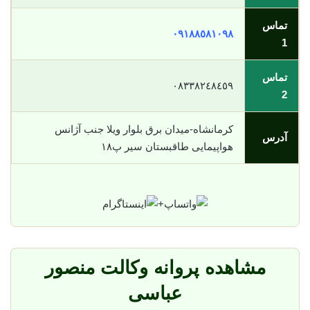
تماس
٠٩١٨٨٥٨١٠٩٨
1
تماس
٠٨٣٣٨٢٤٨٤٥٩
2
کرمانشاه-میدان برق بلوار ویلا جنب آژانس
آدرس
هواپیمایی طاقبستان سیر پ١٨
+
مشاهده پروانه وکالت منصور
عباسی