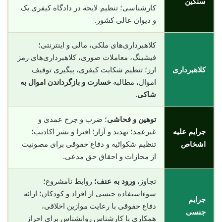
سنگین
کارشناسی؛ تنظیم لایحه در دادگاه کیفری یک
و دیوان عالی کشور.
کلاهبرداری‌های ملکی، مالی و اینترنتی؛
فیشینگ، معاملات صوری، کلاهبرداری‌های رمز
کلاهبرداری
ارز؛ تنظیم شکایت کیفری، پیگیری توقیف
اموال، مطالبه
خسارت و بازگرداندن اموال به
شاکی
.
توهین و فحاشی
؛ ضرب و جرح عمدی و
جرایم علیه
غیرعمد؛ تهدید و آزار؛ افترا و نشر اکاذیب؛
اشخاص
تنظیم شکوائیه و دفاع حقوقی برای مصونیت
از مجازات و احقاق حق مدعی.
تجاوز،
ورود به عنف؛
روابط نامشروع؛
سوءاستفاده جنسی از افراد و کودکان؛ ارائه
جرایم
دفاع حقوقی با رعایت موازین اخلاقی،
جنسی
همکاری با کارشناس روانشناس برای احراز