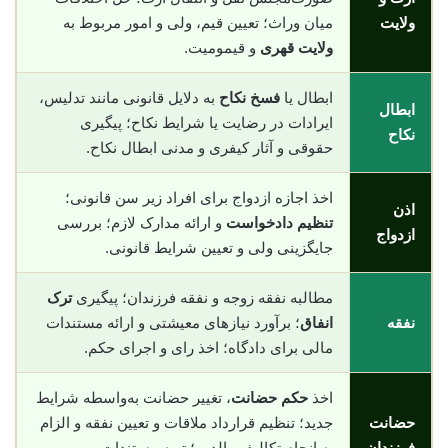
ولایت
میان وراث؛ تعیین قیم، ولی و امور مربوط به
ولایت قهری
و قیمومیت.
ابطال یا
فسخ نکاح
به دلایل قانونی مانند تدلیس،
ابطال
ایرادات در رضایت یا شرایط نکاح؛ پیگیری
نکاح
حقوقی و آثار کیفری و مدنی ابطال نکاح.
اخذ اجازه ازدواج برای افراد زیر سن قانونی؛
اذن
تنظیم دادخواست
و ارائه مدارک لازم؛ بررسی
ازدواج
جایگزینی ولی و تعیین شرایط قانونی.
مطالبه نفقه زوجه و نفقه فرزندان؛ پیگیری
ترک
نفقه
انفاق
؛ برآورد نیازهای معیشتی و ارائه مستندات
مالی برای دادگاه؛ اخذ رای و اجرای حکم.
اخذ
حکم حضانت
، تغییر حضانت به‌واسطه شرایط
حضانت
جدید؛ تنظیم قرارداد ملاقات و تعیین نفقه و الزام
فرزندان
به انجام تکالیف والدین؛ تهیه مستندات