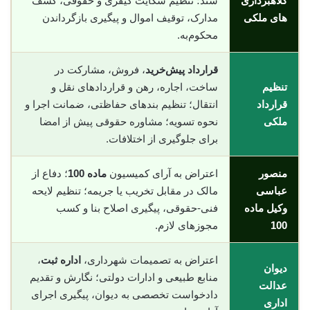
کلاهبرداری
سند؛ تنظیم شکایت کیفری و حقوقی، کشف
های ملکی
مدارک، توقیف اموال و پیگیری بازگرداندن
محکوم‌به.
قرارداد پیش‌خرید
، فروش، مشارکت در
تنظیم
ساخت، اجاره، رهن و قراردادهای نقل و
قرارداد
انتقال؛ تنظیم بندهای حفاظتی، ضمانت اجرا و
ملکی
نحوه تسویه؛ مشاوره حقوقی پیش از امضا
برای جلوگیری از اختلافات.
منصور
اعتراض به آرای کمیسیون
ماده 100
؛ دفاع از
عباسی
مالک در مقابل تخریب یا جریمه؛ تنظیم لایحه
وکیل ماده
فنی-حقوقی، پیگیری اصلاح بنا و کسب
100
مجوزهای لازم.
اعتراض به تصمیمات شهرداری،
اداره ثبت
،
دیوان
منابع طبیعی و ادارات دولتی؛ نگارش و تقدیم
عدالت
دادخواست تخصصی به دیوان، پیگیری اجرای
اداری