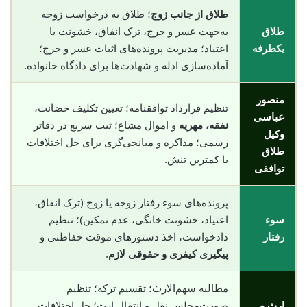
طلاق از جانب زوج
؛ طلاق به درخواست زوجه
طلاق
به‌جهت عسر و حرج، ترک انفاق، خشونت یا
یکطرفه
اعتیاد؛ مدیریت پرونده‌های اثبات عسر و حرج؛
آماده‌سازی ادله و شهادت‌ها برای دادگاه خانواده.
منصور
تنظیم قرارداد توافقنامه؛ تعیین تکلیف حضانت،
عباسی
نفقه، مهریه
و اموال مشاع؛ ثبت سریع در دفاتر
وکیل
رسمی؛ مذاکره و میانجی‌گری برای حل اختلافات
طلاق
با کمترین تنش.
توافقی
پرونده‌های سوء رفتار زوجه یا زوج (ترک انفاق،
سوء
اعتیاد، خشونت خانگی، عدم تمکین)؛ تنظیم
رفتار
دادخواست، اخذ دستورهای موقت حفاظتی و
پیگیری کیفری و حقوقی لازم
.
مطالبه سهم‌الارث؛ تقسیم ترکه؛ تنظیم
ارث و
صورت‌مجلس نقل و انتقال ارث؛ حل اختلافات