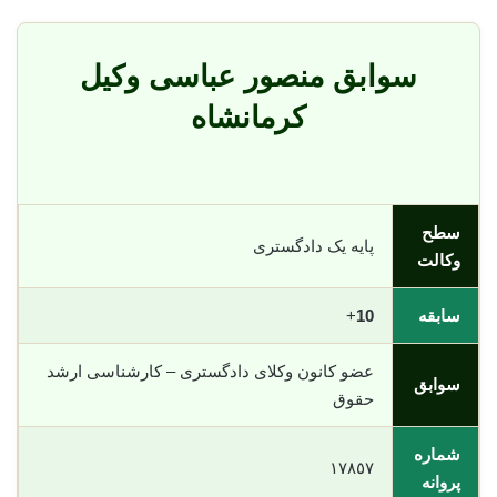
سوابق منصور عباسی وکیل
کرمانشاه
سطح
پایه یک دادگستری
وکالت
سابقه
10
+
عضو کانون وکلای دادگستری – کارشناسی ارشد
سوابق
حقوق
شماره
١٧٨٥٧
پروانه