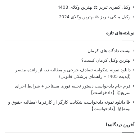
وکیل کیفری تبریز ⚖️ بهترین وکلای 1403
وکیل ملکی تبریز ⚖️ بهترین وکلای 2024
نوشته‌های تازه
لیست دادگاه های کرمان
بهترین وکیل کرمان کیست؟
دانلود نمونه شکواییه تصادف جرحی و مطالبه دیه از راننده مقصر
(آپدیت 1405 + راهنمای پزشکی قانونی)
فرم خام دادخواست دستور تخلیه فوری مستاجر + شرایط اجرای
سریع🥇【دادخواست】
📝 دانلود نمونه دادخواست شکایت کارگر از کارفرما (مطالبه حقوق و
بیمه)🥇【دادخواست】
آخرین دیدگاه‌ها