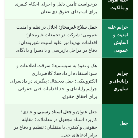
درخواست تأمین دلیل و اجرای احکام کیفری
و مالکیت
برای استیفای حقوق ذی‌نفعان.
جرایم علیه
حمل سلاح غیرمجاز
؛ اخلال در نظم و امنیت
امنیت و
عمومی؛ شرکت در تجمعات غیرمجاز؛
آسایش
اقدامات تهدیدآمیز علیه امنیت شهروندان؛
عمومی
دفاع در مراحل بازپرسی و دادسرا و دادگاه.
هک و نفوذ به سیستم‌ها؛ سرقت اطلاعات و
جرایم
سوء‌استفاده از داده‌ها؛ کلاهبرداری
رایانه‌ای و
الکترونیکی؛ جعل دیجیتال؛ پیگیری در دادسرای
سایبری
جرایم رایانه‌ای و اخذ اقدامات فنی-حقوقی
برای احقاق حقوق.
جعل عنوان و
جعل اسناد رسمی
و عادی؛
کاربرد اسناد مجعول در معاملات؛ مقابله
جعل
حقوقی و کیفری با متقلبان؛ تنظیم و دفاع در
برابر ادعاهای جعل.