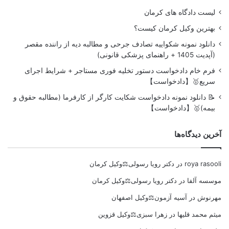
لیست دادگاه های کرمان
بهترین وکیل کرمان کیست؟
دانلود نمونه شکواییه تصادف جرحی و مطالبه دیه از راننده مقصر
(آپدیت 1405 + راهنمای پزشکی قانونی)
فرم خام دادخواست دستور تخلیه فوری مستاجر + شرایط اجرای
سریع🥇【دادخواست】
📝 دانلود نمونه دادخواست شکایت کارگر از کارفرما (مطالبه حقوق و
بیمه)🥇【دادخواست】
آخرین دیدگاه‌ها
roya rasooli
در
دکتر رویا رسولی⚖️وکیل کرمان
موسسه آلفا
در
دکتر رویا رسولی⚖️وکیل کرمان
مهرنوش
در
آسیه آزمون⚖️وکیل اصفهان
میثم محمد قلیها
در
زهرا سبزی⚖️وکیل قزوین