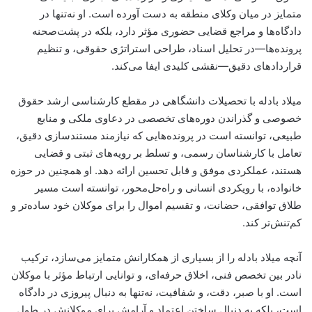
متمایز در میان وکلای منطقه به دست آورده است. او نه‌تنها در
دادگاه‌ها و مراجع قضایی حضوری مؤثر دارد، بلکه در پشت‌صحنه
پرونده‌ها—در تحلیل اسناد، طراحی استراتژی حقوقی، و تنظیم
قراردادهای دقیق—نقشی کلیدی ایفا می‌کند.
میلاد بادله با تحصیلات دانشگاهی در مقطع کارشناسی ارشد حقوق
خصوصی و گذراندن دوره‌های تخصصی در دعاوی ملکی و منابع
طبیعی، توانسته است در پرونده‌هایی که نیازمند مستندسازی دقیق،
تعامل با کارشناسان رسمی، و تسلط بر رویه‌های ثبتی و قضایی
هستند، عملکردی موفق و قابل تحسین ارائه دهد. او همچنین در حوزه
خانواده، با رویکردی انسانی و راه‌حل‌محور، توانسته است مسیر
طلاق توافقی، حضانت، و تقسیم اموال را برای موکلان خود ساده‌تر و
کم‌تنش‌تر کند.
آنچه میلاد بادله را از بسیاری از همکارانش متمایز می‌سازد، ترکیب
نادر بین تخصص فنی، اخلاق حرفه‌ای، و توانایی ارتباط مؤثر با موکلان
است. او با صبر، دقت، و شفافیت، نه‌تنها به دنبال پیروزی در دادگاه
است، بلکه به دنبال ساختن اعتماد و آرامش برای موکلانش در طول