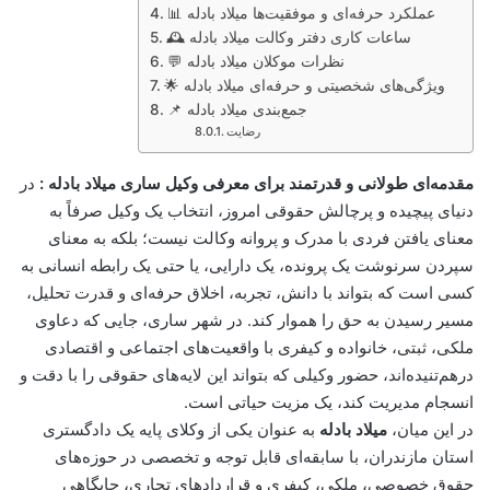
📊 عملکرد حرفه‌ای و موفقیت‌ها میلاد بادله
🕰️ ساعات کاری دفتر وکالت میلاد بادله
💬 نظرات موکلان میلاد بادله
🌟 ویژگی‌های شخصیتی و حرفه‌ای میلاد بادله
📌 جمع‌بندی میلاد بادله
رضایت
مقدمه‌ای طولانی و قدرتمند برای معرفی وکیل ساری میلاد بادله :
در
دنیای پیچیده و پرچالش حقوقی امروز، انتخاب یک وکیل صرفاً به
معنای یافتن فردی با مدرک و پروانه وکالت نیست؛ بلکه به معنای
سپردن سرنوشت یک پرونده، یک دارایی، یا حتی یک رابطه انسانی به
کسی است که بتواند با دانش، تجربه، اخلاق حرفه‌ای و قدرت تحلیل،
مسیر رسیدن به حق را هموار کند. در شهر ساری، جایی که دعاوی
ملکی، ثبتی، خانواده و کیفری با واقعیت‌های اجتماعی و اقتصادی
درهم‌تنیده‌اند، حضور وکیلی که بتواند این لایه‌های حقوقی را با دقت و
انسجام مدیریت کند، یک مزیت حیاتی است.
در این میان،
میلاد بادله
به عنوان یکی از وکلای پایه یک دادگستری
استان مازندران، با سابقه‌ای قابل توجه و تخصصی در حوزه‌های
حقوق خصوصی، ملکی، کیفری و قراردادهای تجاری، جایگاهی