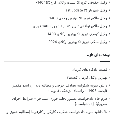
وکیل حقوقی کرج ⚖️ لیست وکلای کرج⚖️{1404}
وکیل شهریار ⚖️ last update
وکیل طلاق تبریز ⚖️ بهترین وکلای 1403
وکیل طلاق توافقی تبریز ⚖️ در 10 روز 1403 فوری
وکیل کیفری تبریز ⚖️ بهترین وکلای 1403
وکیل ملکی تبریز ⚖️ بهترین وکلای 2024
نوشته‌های تازه
لیست دادگاه های کرمان
بهترین وکیل کرمان کیست؟
دانلود نمونه شکواییه تصادف جرحی و مطالبه دیه از راننده مقصر
(آپدیت 1405 + راهنمای پزشکی قانونی)
فرم خام دادخواست دستور تخلیه فوری مستاجر + شرایط اجرای
سریع🥇【دادخواست】
📝 دانلود نمونه دادخواست شکایت کارگر از کارفرما (مطالبه حقوق و