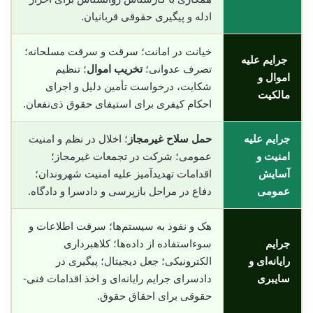
ادله و پیگیری حقوقی قربانیان.
خیانت در امانت؛ سرقت و سرقت مسلحانه؛
جرایم علیه
تصرف عدوانی؛
تخریب اموال
؛ تنظیم
اموال و
شکایت، درخواست تأمین دلیل و اجرای
مالکیت
احکام کیفری برای استیفای حقوق ذی‌نفعان.
جرایم علیه
حمل سلاح غیرمجاز
؛ اخلال در نظم و امنیت
امنیت و
عمومی؛ شرکت در تجمعات غیرمجاز؛
آسایش
اقدامات تهدیدآمیز علیه امنیت شهروندان؛
عمومی
دفاع در مراحل بازپرسی و دادسرا و دادگاه.
هک و نفوذ به سیستم‌ها؛ سرقت اطلاعات و
جرایم
سوء‌استفاده از داده‌ها؛ کلاهبرداری
رایانه‌ای و
الکترونیکی؛ جعل دیجیتال؛ پیگیری در
سایبری
دادسرای جرایم رایانه‌ای و اخذ اقدامات فنی-
حقوقی برای احقاق حقوق.