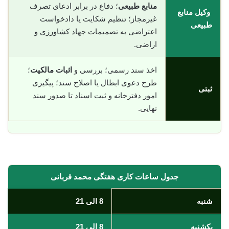
منابع طبیعی
؛ دفاع در برابر ادعای تصرف
وکیل منابع
غیرمجاز؛ تنظیم شکایت یا دادخواست
طبیعی
اعتراضی به تصمیمات جهاد کشاورزی و
اراضی.
اخذ سند رسمی؛ بررسی و
اثبات مالکیت
؛
طرح دعوی ابطال یا اصلاح سند؛ پیگیری
ثبتی
امور دفترخانه و ثبت اسناد تا صدور سند
نهایی.
جدول ساعات کاری هفتگی محمد قربانی
شنبه
8 الی 21
یکشنبه
8 الی 21