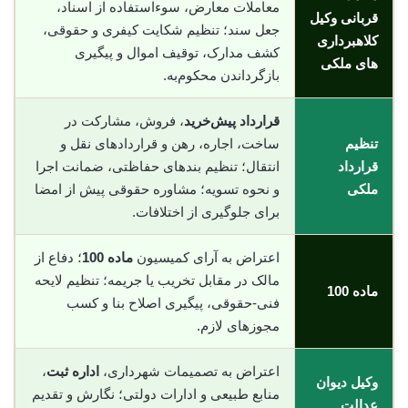
معاملات معارض، سوء‌استفاده از اسناد،
قربانی وکیل
جعل سند؛ تنظیم شکایت کیفری و حقوقی،
کلاهبرداری
کشف مدارک، توقیف اموال و پیگیری
های ملکی
بازگرداندن محکوم‌به.
قرارداد پیش‌خرید
، فروش، مشارکت در
تنظیم
ساخت، اجاره، رهن و قراردادهای نقل و
قرارداد
انتقال؛ تنظیم بندهای حفاظتی، ضمانت اجرا
ملکی
و نحوه تسویه؛ مشاوره حقوقی پیش از امضا
برای جلوگیری از اختلافات.
اعتراض به آرای کمیسیون
ماده 100
؛ دفاع از
مالک در مقابل تخریب یا جریمه؛ تنظیم لایحه
ماده 100
فنی-حقوقی، پیگیری اصلاح بنا و کسب
مجوزهای لازم.
اعتراض به تصمیمات شهرداری،
اداره ثبت
،
وکیل دیوان
منابع طبیعی و ادارات دولتی؛ نگارش و تقدیم
عدالت