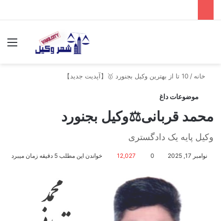
جستجو برای
منو
خانه
/
10 تا از بهترین وکیل بجنورد 🥇【آپدیت جدید】
موضوعات داغ
محمد قربانی⚖️وکیل بجنورد
وکیل پایه یک دادگستری
نوامبر 17, 2025
0
12,027
خواندن این مطلب 5 دقیقه زمان میبرد