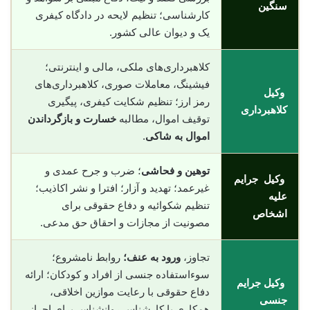
سنگین
کارشناسی؛ تنظیم لایحه در دادگاه کیفری
یک و دیوان عالی کشور.
کلاهبرداری‌های ملکی، مالی و اینترنتی؛
فیشینگ، معاملات صوری، کلاهبرداری‌های
وکیل
رمز ارز؛ تنظیم شکایت کیفری، پیگیری
کلاهبرداری
توقیف اموال، مطالبه
خسارت و بازگرداندن
اموال به شاکی
.
توهین و فحاشی
؛ ضرب و جرح عمدی و
وکیل جرایم
غیرعمد؛ تهدید و آزار؛ افترا و نشر اکاذیب؛
علیه
تنظیم شکوائیه و دفاع حقوقی برای
اشخاص
مصونیت از مجازات و احقاق حق مدعی.
تجاوز،
ورود به عنف؛
روابط نامشروع؛
سوءاستفاده جنسی از افراد و کودکان؛ ارائه
وکیل جرایم
دفاع حقوقی با رعایت موازین اخلاقی،
جنسی
همکاری با کارشناس روانشناس برای احراز