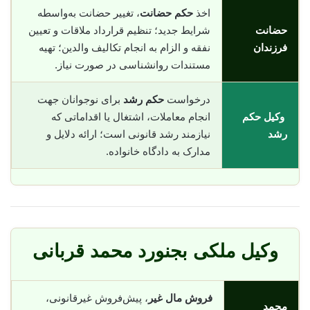
اخذ
حکم حضانت
، تغییر حضانت به‌واسطه
حضانت
شرایط جدید؛ تنظیم قرارداد ملاقات و تعیین
فرزندان
نفقه و الزام به انجام تکالیف والدین؛ تهیه
مستندات روانشناسی در صورت نیاز.
درخواست
حکم رشد
برای نوجوانان جهت
وکیل حکم
انجام معاملات، اشتغال یا اقداماتی که
رشد
نیازمند رشد قانونی است؛ ارائه دلایل و
مدارک به دادگاه خانواده.
وکیل ملکی بجنورد محمد قربانی
فروش مال غیر
، پیش‌فروش غیرقانونی،
محمد