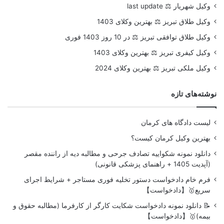
وکیل شهریار ⚖️ last update
وکیل طلاق تبریز ⚖️ بهترین وکلای 1403
وکیل طلاق توافقی تبریز ⚖️ در 10 روز 1403 فوری
وکیل کیفری تبریز ⚖️ بهترین وکلای 1403
وکیل ملکی تبریز ⚖️ بهترین وکلای 2024
نوشته‌های تازه
لیست دادگاه های کرمان
بهترین وکیل کرمان کیست؟
دانلود نمونه شکواییه تصادف جرحی و مطالبه دیه از راننده مقصر
(آپدیت 1405 + راهنمای پزشکی قانونی)
فرم خام دادخواست دستور تخلیه فوری مستاجر + شرایط اجرای
سریع🥇【دادخواست】
📝 دانلود نمونه دادخواست شکایت کارگر از کارفرما (مطالبه حقوق و
بیمه)🥇【دادخواست】