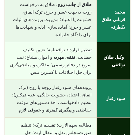
طلاق از جانب زوج
؛ طلاق به درخواست
محمد
زوجه به‌جهت عسر و حرج، ترک انفاق،
قربانی طلاق
خشونت یا اعتیاد؛ مدیریت پرونده‌های اثبات
یکطرفه
عسر و حرج؛ آماده‌سازی ادله و شهادت‌ها
برای دادگاه خانواده.
تنظیم قرارداد توافقنامه؛ تعیین تکلیف
وکیل طلاق
حضانت،
نفقه، مهریه
و اموال مشاع؛ ثبت
توافقی
سریع در دفاتر رسمی؛ مذاکره و میانجی‌گری
برای حل اختلافات با کمترین تنش.
پرونده‌های سوء رفتار زوجه یا زوج (ترک
انفاق، اعتیاد، خشونت خانگی، عدم تمکین)؛
سوء رفتار
تنظیم دادخواست، اخذ دستورهای موقت
حفاظتی و
پیگیری کیفری و حقوقی لازم
.
مطالبه سهم‌الارث؛ تقسیم ترکه؛ تنظیم
صورت‌مجلس نقل و انتقال ارث؛ حل