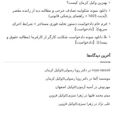
بهترین وکیل کرمان کیست؟
دانلود نمونه شکواییه تصادف جرحی و مطالبه دیه از راننده مقصر
(آپدیت 1405 + راهنمای پزشکی قانونی)
فرم خام دادخواست دستور تخلیه فوری مستاجر + شرایط اجرای
سریع🥇【دادخواست】
📝 دانلود نمونه دادخواست شکایت کارگر از کارفرما (مطالبه حقوق و
بیمه)🥇【دادخواست】
آخرین دیدگاه‌ها
roya rasooli
در
دکتر رویا رسولی⚖️وکیل کرمان
موسسه آلفا
در
دکتر رویا رسولی⚖️وکیل کرمان
مهرنوش
در
آسیه آزمون⚖️وکیل اصفهان
میثم محمد قلیها
در
زهرا سبزی⚖️وکیل قزوین
علی نژاد
در
زهرا سبزی⚖️وکیل قزوین