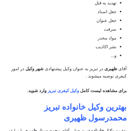
تهدید به قتل
جعل اسناد
جعل عنوان
سرقت
مواد مخدر
نشر اکاذیب
و…
آقای
ظهیری
در تبریز به عنوان وکیل پیشنهادی
شهر وکیل
در امور
کیفری توصیه میشوند .
برای مشاهده لیست کامل
وکیل کیفری تبریز
وارد شوید.
بهترین وکیل خانواده تبریز
محمدرسول ظهیری
بهترین وکیل خانواده تبریز
جناب آقای
محمدرسول ظهیری
با سابقه