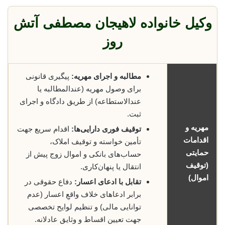
وکیل خانواده لاهیجان مصطفی آتش
روز
مطالبه و اجرای مهریه:
پیگیری قانونی
برای وصول مهریه (عندالمطالبه یا
عندالاستطاعه) از طریق دادگاه و اجرای
ثبت.
مهریه و
توقیف فوری دارایی‌ها:
اقدام سریع جهت
اقدامات
تأمین خواسته و توقیف املاک،
حمایتی
حساب‌های بانکی و اموال زوج پیش از
(توقیف
انتقال یا پنهان‌کاری.
اموال)
تقابل با ادعای اعسار:
دفاع حقوقی در
برابر ادعاهای خلاف واقعِ اعسار (عدم
توانایی مالی) و تنظیم لوایح تخصصی
جهت تعیین اقساط و وثایق عادلانه.