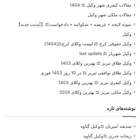
مقالات کیفری شهر وکیل ⚖️ 1404
مقالات ملکی شهر وکیل
نمونه لایحه + عریضه + شکوائیه + دادخواست⚖️【آپدیت جدید】
وکیل
وکیل حقوقی کرج ⚖️ لیست وکلای کرج⚖️{1404}
وکیل شهریار ⚖️ last update
وکیل طلاق تبریز ⚖️ بهترین وکلای 1403
وکیل طلاق توافقی تبریز ⚖️ در 10 روز 1403 فوری
وکیل کیفری تبریز ⚖️ بهترین وکلای 1403
وکیل ملکی تبریز ⚖️ بهترین وکلای 2024
نوشته‌های تازه
صدیقه امیریان ⚖️وکیل گناوه
ریحانه خدری ⚖️وکیل گناوه