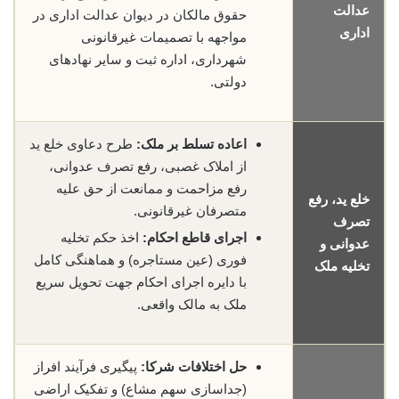
عدالت
حقوق مالکان در دیوان عدالت اداری در
اداری
مواجهه با تصمیمات غیرقانونی
شهرداری، اداره ثبت و سایر نهادهای
دولتی.
اعاده تسلط بر ملک:
طرح دعاوی خلع ید
از املاک غصبی، رفع تصرف عدوانی،
رفع مزاحمت و ممانعت از حق علیه
خلع ید، رفع
متصرفان غیرقانونی.
تصرف
اجرای قاطع احکام:
اخذ حکم تخلیه
عدوانی و
فوری (عین مستاجره) و هماهنگی کامل
تخلیه ملک
با دایره اجرای احکام جهت تحویل سریع
ملک به مالک واقعی.
حل اختلافات شرکا:
پیگیری فرآیند افراز
(جداسازی سهم مشاع) و تفکیک اراضی