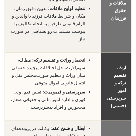
ملاقات و
تنظیم لوایح ملاقات:
تعیین دقیق زمان،
حقوق
مکان و شرایط ملاقات فرزند با والدین و
فرزندان
الزام قانونی طرفین به انجام تکالیف با
پیوست مستندات روانشناسی در صورت
نیاز.
انحصار وراثت و تقسیم ترکه:
مطالبه
ارث،
سهم‌الارث، حل اختلافات پیچیده حقوقی
تقسیم
میان وراث و تنظیم صورت‌مجلس نقل و
ترکه و
انتقال قانونی اموال متوفی.
امور
سرپرستی و قیمومیت:
تعیین قیم، ولی
سرپرستی
قهری و اداره امور مالی و حقوقی صغار،
(حسبی)
محجورین و افراد بدسرپرست.
ابطال و فسخ عقد:
وکالت در پرونده‌های
فسخ نکاح به دلیل تدلیس (فریب در