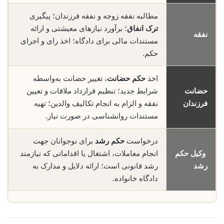
مطالبه نفقه زوجه و نفقه فرزندان؛ پیگیری
ترک انفاق
؛ برآورد نیازهای معیشتی و ارائه
نفقه
مستندات مالی برای دادگاه؛ اخذ رای و اجرای
حکم.
اخذ
حکم حضانت
، تغییر حضانت به‌واسطه
حضانت
شرایط جدید؛ تنظیم قرارداد ملاقات و تعیین
فرزندان
نفقه و الزام به انجام تکالیف والدین؛ تهیه
مستندات روانشناسی در صورت نیاز.
درخواست
حکم رشد
برای نوجوانان جهت
وکیل حکم
انجام معاملات، اشتغال یا اقداماتی که نیازمند
رشد
رشد قانونی است؛ ارائه دلایل و مدارک به
دادگاه خانواده.