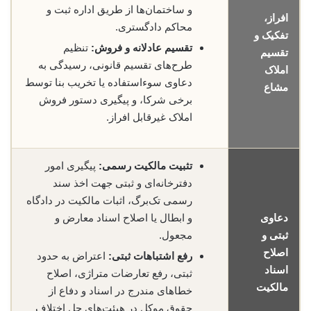
و ساختمان‌ها از طریق اداره ثبت و
افراز،
محاکم دادگستری.
تفکیک و
تقسیم عادلانه و فروش:
تنظیم
تقسیم
طرح‌های تقسیم قانونی، رسیدگی به
املاک
دعاوی سوءاستفاده یا تخریب بنا توسط
مشاع
برخی شرکا، و پیگیری دستور فروش
املاک غیرقابل افراز.
تثبیت مالکیت رسمی:
پیگیری امور
دفترخانه‌ای و ثبتی جهت اخذ سند
رسمی تک‌برگ، اثبات مالکیت در دادگاه
دعاوی
و ابطال یا اصلاح اسناد معارض و
ثبتی و
مجعول.
اصلاح
رفع اشتباهات ثبتی:
اعتراض به حدود
اسناد
ثبتی، رفع تعارضات متراژی، اصلاح
مالکیت
خطاهای مندرج در اسناد و دفاع از
حقوق موکل در هیئت‌های حل اختلاف