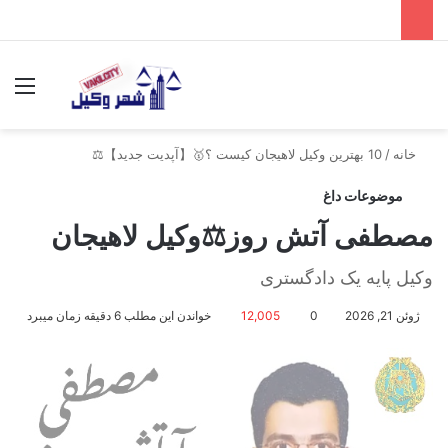
جستجو برای
منو
خانه
/
10 بهترین وکیل لاهیجان کیست ؟🥇【آپدیت جدید】⚖️
موضوعات داغ
مصطفی آتش روز⚖️وکیل لاهیجان
وکیل پایه یک دادگستری
ژوئن 21, 2026
0
12,005
خواندن این مطلب 6 دقیقه زمان میبرد