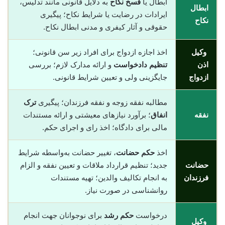
ابطال یا
فسخ نکاح
به دلایل قانونی مانند تدلیس،
ابطال
ایرادات در رضایت یا شرایط نکاح؛ پیگیری
نکاح
حقوقی و آثار کیفری و مدنی ابطال نکاح.
وکیل
اخذ اجازه ازدواج برای افراد زیر سن قانونی؛
اذن
تنظیم دادخواست
و ارائه مدارک لازم؛ بررسی
ازدواج
جایگزینی ولی و تعیین شرایط قانونی.
مطالبه نفقه زوجه و نفقه فرزندان؛ پیگیری
ترک
نفقه
انفاق
؛ برآورد نیازهای معیشتی و ارائه مستندات
مالی برای دادگاه؛ اخذ رای و اجرای حکم.
اخذ
حکم حضانت
، تغییر حضانت به‌واسطه شرایط
حضانت
جدید؛ تنظیم قرارداد ملاقات و تعیین نفقه و الزام
فرزندان
به انجام تکالیف والدین؛ تهیه مستندات
روانشناسی در صورت نیاز.
درخواست
حکم رشد
برای نوجوانان جهت انجام
وکیل