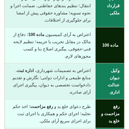
قرارداد
انتقال؛ تنظیم بندهای حفاظتی، ضمانت اجرا و
ملکی
نحوه تسویه؛ مشاوره حقوقی پیش از امضا
برای جلوگیری از اختلافات.
اعتراض به آرای کمیسیون
ماده 100
؛ دفاع از
مالک در مقابل تخریب یا جریمه؛ تنظیم لایحه
ماده 100
فنی-حقوقی، پیگیری اصلاح بنا و کسب
مجوزهای لازم.
وکیل
اعتراض به تصمیمات شهرداری،
اداره ثبت
،
دیوان
منابع طبیعی و ادارات دولتی؛ نگارش و تقدیم
عدالت
دادخواست تخصصی به دیوان، پیگیری اجرای
اداری
آرای صادره.
رفع
طرح دعوای خلع ید و
رفع مزاحمت
؛ اخذ حکم
مزاحمت و
تخلیه؛ اجرای حکم و همکاری با اجرای ثبت
خلع ید
برای اجرای سریع آرای ملکی.