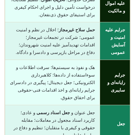
علیه اموال
درخواست تأمین دلیل و اجرای احکام کیفری
و مالکیت
برای استیفای حقوق ذی‌نفعان.
جرایم علیه
حمل سلاح غیرمجاز
؛ اخلال در نظم و امنیت
امنیت و
عمومی؛ شرکت در تجمعات غیرمجاز؛
آسایش
اقدامات تهدیدآمیز علیه امنیت شهروندان؛
عمومی
دفاع در مراحل بازپرسی و دادسرا و دادگاه.
هک و نفوذ به سیستم‌ها؛ سرقت اطلاعات و
جرایم
سوء‌استفاده از داده‌ها؛ کلاهبرداری
رایانه‌ای و
الکترونیکی؛ جعل دیجیتال؛ پیگیری در دادسرای
سایبری
جرایم رایانه‌ای و اخذ اقدامات فنی-حقوقی
برای احقاق حقوق.
جعل عنوان و
جعل اسناد رسمی
و عادی؛
کاربرد اسناد مجعول در معاملات؛ مقابله
جعل
حقوقی و کیفری با متقلبان؛ تنظیم و دفاع در