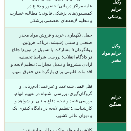
وکیل
علیه مراکز درمانی؛ حضور و دفاع در
جرایم
کمیسیون‌های پزشکی قانونی؛ مطالبه خسارت
پزشکی
و تنظیم لایحه‌های تخصصی پزشکی.
حمل، نگهداری، خرید و فروش مواد مخدر
صنعتی و سنتی (شیشه، تریاک، هروئین،
وکیل
روانگردان)؛ مشارکت یا تسهیل در توزیع؛
دفاع
جرایم مواد
در دادگاه انقلاب
؛ بررسی شرایط تخفیف،
مخدر
آزادی مشروط و تبدیل مجازات؛ تنظیم لایحه و
اقدامات قانونی برای بازگرداندن حقوق متهم.
قتل عمد
، شبه‌عمد و غیرعمد؛ آدم‌ربایی و
گروگان‌گیری؛ بررسی اشتباه در تفهیم اتهام،
جرایم
بررسی قصد و نیت، دفاع مبتنی بر شواهد و
سنگین
کارشناسی؛ تنظیم لایحه در دادگاه کیفری یک
و دیوان عالی کشور.
کلاهبرداری‌های ملکی، مالی و اینترنتی؛