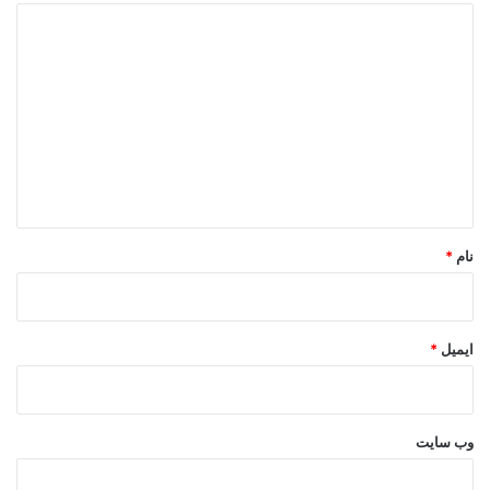
د
ی
د
گ
ا
ه
*
نام
*
ایمیل
*
وب‌ سایت