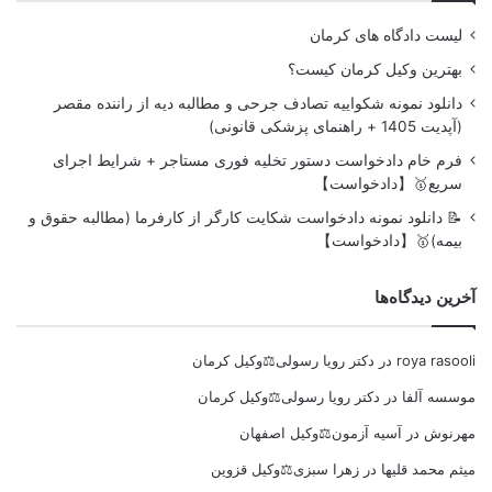
لیست دادگاه های کرمان
بهترین وکیل کرمان کیست؟
دانلود نمونه شکواییه تصادف جرحی و مطالبه دیه از راننده مقصر
(آپدیت 1405 + راهنمای پزشکی قانونی)
فرم خام دادخواست دستور تخلیه فوری مستاجر + شرایط اجرای
سریع🥇【دادخواست】
📝 دانلود نمونه دادخواست شکایت کارگر از کارفرما (مطالبه حقوق و
بیمه)🥇【دادخواست】
آخرین دیدگاه‌ها
roya rasooli
در
دکتر رویا رسولی⚖️وکیل کرمان
موسسه آلفا
در
دکتر رویا رسولی⚖️وکیل کرمان
مهرنوش
در
آسیه آزمون⚖️وکیل اصفهان
میثم محمد قلیها
در
زهرا سبزی⚖️وکیل قزوین