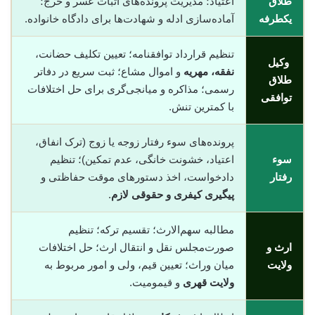
طلاق
اعتیاد؛ مدیریت پرونده‌های اثبات عسر و حرج؛
یکطرفه
آماده‌سازی ادله و شهادت‌ها برای دادگاه خانواده.
تنظیم قرارداد توافقنامه؛ تعیین تکلیف حضانت،
وکیل
نفقه، مهریه
و اموال مشاع؛ ثبت سریع در دفاتر
طلاق
رسمی؛ مذاکره و میانجی‌گری برای حل اختلافات
توافقی
با کمترین تنش.
پرونده‌های سوء رفتار زوجه یا زوج (ترک انفاق،
سوء
اعتیاد، خشونت خانگی، عدم تمکین)؛ تنظیم
رفتار
دادخواست، اخذ دستورهای موقت حفاظتی و
پیگیری کیفری و حقوقی لازم
.
مطالبه سهم‌الارث؛ تقسیم ترکه؛ تنظیم
ارث و
صورت‌مجلس نقل و انتقال ارث؛ حل اختلافات
ولایت
میان وراث؛ تعیین قیم، ولی و امور مربوط به
ولایت قهری
و قیمومیت.