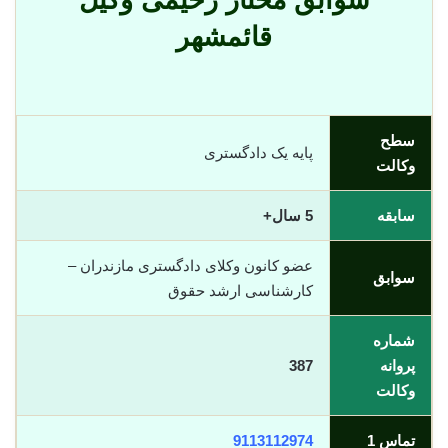
سوابق مختار رحیمی وکیل
قائمشهر
سطح
پایه یک دادگستری
وکالت
سابقه
5 سال+
عضو کانون وکلای دادگستری مازندران –
سوابق
کارشناسی ارشد حقوق
شماره
پروانه
387
وکالت
تماس 1
9113112974