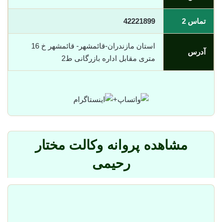
تماس 2
42221899
استان مازندران-قائمشهر- قائمشهر خ 16
آدرس
متری مقابل اداره بازرگانی ط2
+
مشاهده پروانه وکالت مختار
رحیمی