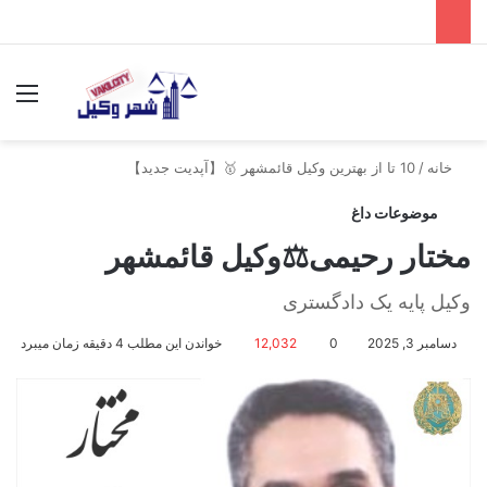
جستجو برای
منو
خانه
/
10 تا از بهترین وکیل قائمشهر 🥇【آپدیت جدید】
موضوعات داغ
مختار رحیمی⚖️وکیل قائمشهر
وکیل پایه یک دادگستری
دسامبر 3, 2025
0
12,032
خواندن این مطلب 4 دقیقه زمان میبرد