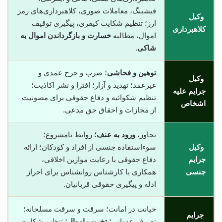
فیشینگ، معاملات صوری، کلاهبرداری‌های رمز
وکیل
ارز؛ تنظیم شکایت کیفری، پیگیری توقیف
کلاهبرداری
اموال، مطالبه
خسارت و بازگرداندن اموال به
شاکی
.
توهین و فحاشی
؛ ضرب و جرح عمدی و
وکیل
غیرعمد؛ تهدید و آزار؛ افترا و نشر اکاذیب؛
جرایم علیه
تنظیم شکوائیه و دفاع حقوقی برای مصونیت
اشخاص
از مجازات و احقاق حق مدعی.
تجاوز،
ورود به عنف؛
روابط نامشروع؛
وکیل
سوءاستفاده جنسی از افراد و کودکان؛ ارائه
جرایم
دفاع حقوقی با رعایت موازین اخلاقی،
جنسی
همکاری با کارشناس روانشناس برای احراز
ادله و پیگیری حقوقی قربانیان.
خیانت در امانت؛ سرقت و سرقت مسلحانه؛
جرایم
تصرف عدوانی؛
تخریب اموال
؛ تنظیم شکایت،