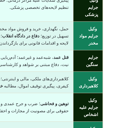
وکیل
پیگیری شکایات علیه مراکز درمانی؛ حض
جرایم
تنظیم لایحه‌های تخصصی پزشکی.
پزشکی
وکیل
حمل، نگهداری، خرید و فروش مواد مخدر
جرایم مواد
تسهیل در توزیع؛
دفاع در دادگاه انقلاب
؛
مخدر
لایحه و اقدامات قانونی برای بازگرداند
جرایم
قتل عمد
، شبه‌عمد و غیرعمد؛ آدم‌ربایی
سنگین
نیت، دفاع مبتنی بر شواهد و کارشناسی؛
وکیل
کلاهبرداری‌های ملکی، مالی و اینترنتی
کلاهبرداری
کیفری، پیگیری توقیف اموال، مطالبه
خس
وکیل
توهین و فحاشی
؛ ضرب و جرح عمدی و غیر
جرایم علیه
حقوقی برای مصونیت از مجازات و احق
اشخاص