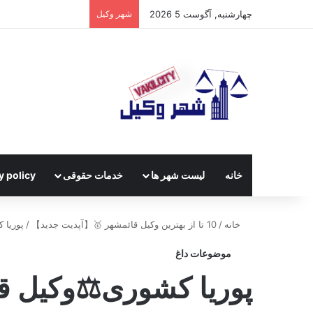
چهارشنبه, آگوست 5 2026
شهر وکیل
خانه
لیست شهر ها
خدمات حقوقی
y policy
خانه
/
10 تا از بهترین وکیل قائمشهر 🥇【آپدیت جدید】
/
پوریا 
موضوعات داغ
پوریا کشوری⚖️وکیل ق