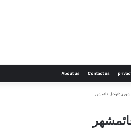
About us
Contact us
privac
کشوری⚖️وکیل قائمشهر
ائمشهر