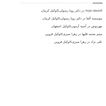
roya rasooli
در
دکتر رویا رسولی⚖️وکیل کرمان
موسسه آلفا
در
دکتر رویا رسولی⚖️وکیل کرمان
مهرنوش
در
آسیه آزمون⚖️وکیل اصفهان
میثم محمد قلیها
در
زهرا سبزی⚖️وکیل قزوین
علی نژاد
در
زهرا سبزی⚖️وکیل قزوین