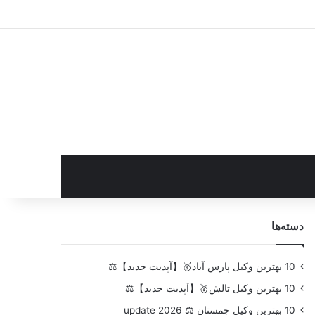
سایدبار
دسته‌ها
10 بهترین وکیل پارس آباد🥇【آپدیت جدید】⚖️
10 بهترین وکیل تالش🥇【آپدیت جدید】⚖️
10 بهترین وکیل چمستان ⚖️ update 2026