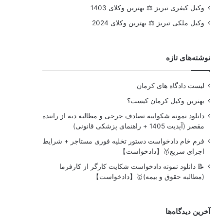
وکیل کیفری تبریز ⚖️ بهترین وکلای 1403
وکیل ملکی تبریز ⚖️ بهترین وکلای 2024
نوشته‌های تازه
لیست دادگاه های کرمان
بهترین وکیل کرمان کیست؟
دانلود نمونه شکواییه تصادف جرحی و مطالبه دیه از راننده
مقصر (آپدیت 1405 + راهنمای پزشکی قانونی)
فرم خام دادخواست دستور تخلیه فوری مستاجر + شرایط
اجرای سریع🥇【دادخواست】
📝 دانلود نمونه دادخواست شکایت کارگر از کارفرما
(مطالبه حقوق و بیمه)🥇【دادخواست】
آخرین دیدگاه‌ها