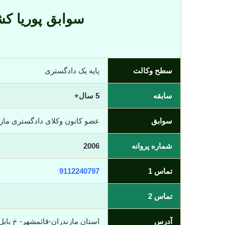
سوابق پوریا ک
سطح وکالت
پایه یک دادگستری
سابقه
5 سال+
سوابق
عضو کانون وکلای دادگستری ماز
شماره پروانه
2006
تماس 1
9112240797
تماس 2
آدرس
استان مازندران-قائمشهر- خ بابل جن