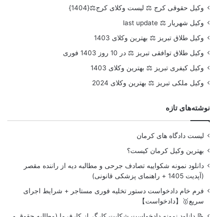
وکیل حقوقی کرج ⚖️ لیست وکلای کرج⚖️{1404}
وکیل شهریار ⚖️ last update
وکیل طلاق تبریز ⚖️ بهترین وکلای 1403
وکیل طلاق توافقی تبریز ⚖️ در 10 روز 1403 فوری
وکیل کیفری تبریز ⚖️ بهترین وکلای 1403
وکیل ملکی تبریز ⚖️ بهترین وکلای 2024
نوشته‌های تازه
لیست دادگاه های کرمان
بهترین وکیل کرمان کیست؟
دانلود نمونه شکواییه تصادف جرحی و مطالبه دیه از راننده مقصر
(آپدیت 1405 + راهنمای پزشکی قانونی)
فرم خام دادخواست دستور تخلیه فوری مستاجر + شرایط اجرای
سریع🥇【دادخواست】
📝 دانلود نمونه دادخواست شکایت کارگر از کارفرما (مطالبه حقوق و