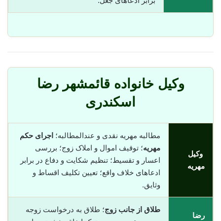
برابر ادعاهای جعل.
وکیل خانواده قائمشهر رضا
اسکندری
مطالبه مهریه نقدی و عندالمطالبه؛
اجرای حکم
مهریه
؛ توقیف اموال و املاک زوج؛ بررسی
وکیل
اعسار و تقسیط؛ تنظیم شکایت و دفاع در برابر
مهریه
ادعاهای خلاف واقع؛ تعیین تکلیف اقساط و
وثایق.
طلاق از جانب زوج
؛ طلاق به درخواست زوجه
رضا