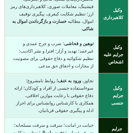
فیشینگ، معاملات صوری، کلاهبرداری‌های رمز
وکیل
ارز؛ تنظیم شکایت کیفری، پیگیری توقیف
کلاهبرداری
اموال، مطالبه
خسارت و بازگرداندن اموال به
شاکی
.
توهین و فحاشی
؛ ضرب و جرح عمدی و
وکیل
غیرعمد؛ تهدید و آزار؛ افترا و نشر اکاذیب؛
جرایم علیه
تنظیم شکوائیه و دفاع حقوقی برای مصونیت
اشخاص
از مجازات و احقاق حق مدعی.
تجاوز،
ورود به عنف؛
روابط نامشروع؛
وکیل
سوءاستفاده جنسی از افراد و کودکان؛ ارائه
جرایم
دفاع حقوقی با رعایت موازین اخلاقی،
جنسی
همکاری با کارشناس روانشناس برای احراز
ادله و پیگیری حقوقی قربانیان.
خیانت در امانت؛ سرقت و سرقت مسلحانه؛
جرایم
تصرف عدوانی؛
تخریب اموال
؛ تنظیم شکایت،