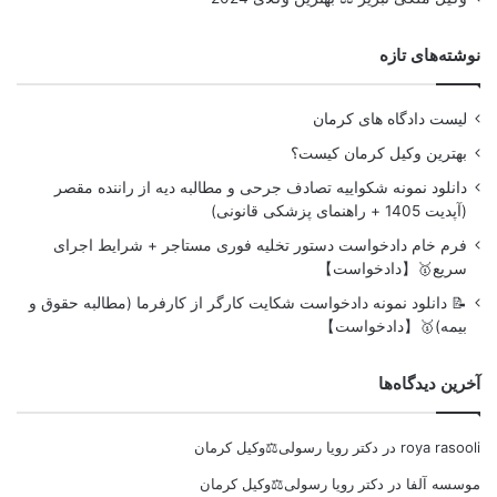
نوشته‌های تازه
لیست دادگاه های کرمان
بهترین وکیل کرمان کیست؟
دانلود نمونه شکواییه تصادف جرحی و مطالبه دیه از راننده مقصر
(آپدیت 1405 + راهنمای پزشکی قانونی)
فرم خام دادخواست دستور تخلیه فوری مستاجر + شرایط اجرای
سریع🥇【دادخواست】
📝 دانلود نمونه دادخواست شکایت کارگر از کارفرما (مطالبه حقوق و
بیمه)🥇【دادخواست】
آخرین دیدگاه‌ها
roya rasooli
در
دکتر رویا رسولی⚖️وکیل کرمان
موسسه آلفا
در
دکتر رویا رسولی⚖️وکیل کرمان