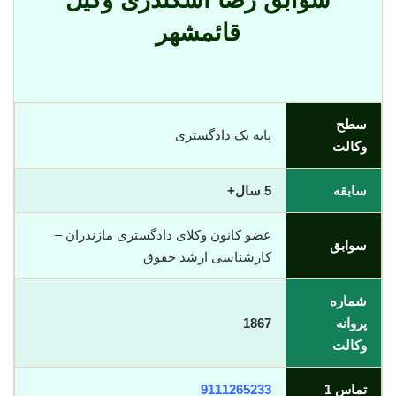
سوابق رضا اسکندری وکیل
قائمشهر
سطح
پایه یک دادگستری
وکالت
سابقه
5 سال+
عضو کانون وکلای دادگستری مازندران –
سوابق
کارشناسی ارشد حقوق
شماره
پروانه
1867
وکالت
تماس 1
9111265233