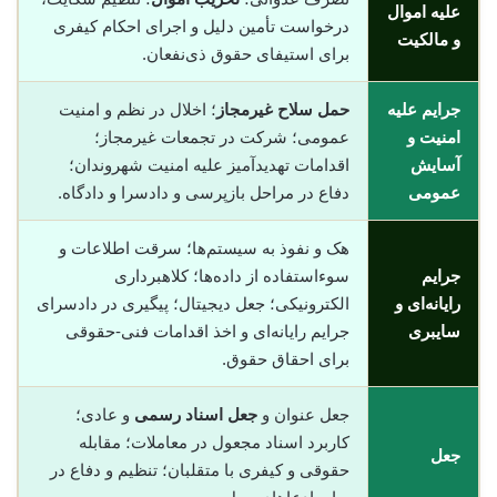
علیه اموال
درخواست تأمین دلیل و اجرای احکام کیفری
و مالکیت
برای استیفای حقوق ذی‌نفعان.
جرایم علیه
حمل سلاح غیرمجاز
؛ اخلال در نظم و امنیت
امنیت و
عمومی؛ شرکت در تجمعات غیرمجاز؛
آسایش
اقدامات تهدیدآمیز علیه امنیت شهروندان؛
عمومی
دفاع در مراحل بازپرسی و دادسرا و دادگاه.
هک و نفوذ به سیستم‌ها؛ سرقت اطلاعات و
جرایم
سوء‌استفاده از داده‌ها؛ کلاهبرداری
رایانه‌ای و
الکترونیکی؛ جعل دیجیتال؛ پیگیری در دادسرای
سایبری
جرایم رایانه‌ای و اخذ اقدامات فنی-حقوقی
برای احقاق حقوق.
جعل عنوان و
جعل اسناد رسمی
و عادی؛
کاربرد اسناد مجعول در معاملات؛ مقابله
جعل
حقوقی و کیفری با متقلبان؛ تنظیم و دفاع در