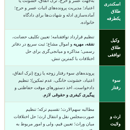
به‌جهت عسر و حرج، ترک انفاق، خشونت یا
اسکندری
اعتیاد؛ مدیریت پرونده‌های اثبات عسر و حرج؛
طلاق
آماده‌سازی ادله و شهادت‌ها برای دادگاه
یکطرفه
خانواده.
تنظیم قرارداد توافقنامه؛ تعیین تکلیف حضانت،
وکیل
نفقه، مهریه
و اموال مشاع؛ ثبت سریع در دفاتر
طلاق
رسمی؛ مذاکره و میانجی‌گری برای حل
توافقی
اختلافات با کمترین تنش.
پرونده‌های سوء رفتار زوجه یا زوج (ترک انفاق،
سوء
اعتیاد، خشونت خانگی، عدم تمکین)؛ تنظیم
رفتار
دادخواست، اخذ دستورهای موقت حفاظتی و
پیگیری کیفری و حقوقی لازم
.
مطالبه سهم‌الارث؛ تقسیم ترکه؛ تنظیم
ارث و
صورت‌مجلس نقل و انتقال ارث؛ حل اختلافات
ولایت
میان وراث؛ تعیین قیم، ولی و امور مربوط به