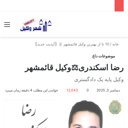
جستجو برای
منو
خانه
/
10 تا از بهترین وکیل قائمشهر 🥇【آپدیت جدید】
موضوعات داغ
رضا اسکندری⚖️وکیل قائمشهر
وکیل پایه یک دادگستری
دسامبر 3, 2025
0
12,043
خواندن این مطلب 4 دقیقه زمان میبرد