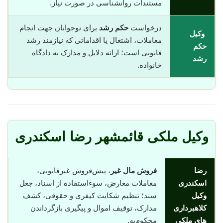
مستندات روانشناسی در صورت نیاز.
درخواست
حکم رشد
برای نوجوانان جهت انجام
وکیل
معاملات، اشتغال یا اقداماتی که نیازمند رشد
حکم
قانونی است؛ ارائه دلایل و مدارک به دادگاه
رشد
خانواده.
وکیل ملکی قائمشهر رضا اسکندری
رضا
فروش مال غیر
، پیش‌فروش غیرقانونی،
اسکندری
معاملات معارض، سوء‌استفاده از اسناد، جعل
وکیل
سند؛ تنظیم شکایت کیفری و حقوقی، کشف
کلاهبرداری
مدارک، توقیف اموال و پیگیری بازگرداندن
های ملکی
محکوم‌به.