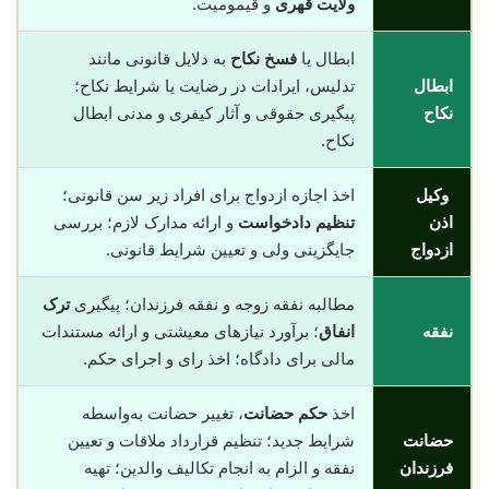
ولایت قهری
و قیمومیت.
ابطال یا
فسخ نکاح
به دلایل قانونی مانند
ابطال
تدلیس، ایرادات در رضایت یا شرایط نکاح؛
نکاح
پیگیری حقوقی و آثار کیفری و مدنی ابطال
نکاح.
وکیل
اخذ اجازه ازدواج برای افراد زیر سن قانونی؛
اذن
تنظیم دادخواست
و ارائه مدارک لازم؛ بررسی
ازدواج
جایگزینی ولی و تعیین شرایط قانونی.
مطالبه نفقه زوجه و نفقه فرزندان؛ پیگیری
ترک
نفقه
انفاق
؛ برآورد نیازهای معیشتی و ارائه مستندات
مالی برای دادگاه؛ اخذ رای و اجرای حکم.
اخذ
حکم حضانت
، تغییر حضانت به‌واسطه
حضانت
شرایط جدید؛ تنظیم قرارداد ملاقات و تعیین
فرزندان
نفقه و الزام به انجام تکالیف والدین؛ تهیه