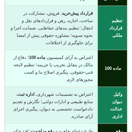
قرارداد پیش‌خرید
، فروش، مشارکت در
تنظیم
ساخت، اجاره، رهن و قراردادهای نقل و
قرارداد
انتقال؛ تنظیم بندهای حفاظتی، ضمانت اجرا و
ملکی
نحوه تسویه؛ مشاوره حقوقی پیش از امضا
برای جلوگیری از اختلافات.
اعتراض به آرای کمیسیون
ماده 100
؛ دفاع از
مالک در مقابل تخریب یا جریمه؛ تنظیم لایحه
ماده 100
فنی-حقوقی، پیگیری اصلاح بنا و کسب
مجوزهای لازم.
وکیل
اعتراض به تصمیمات شهرداری،
اداره ثبت
،
دیوان
منابع طبیعی و ادارات دولتی؛ نگارش و تقدیم
عدالت
دادخواست تخصصی به دیوان، پیگیری اجرای
اداری
آرای صادره.
رفع
طرح دعوای خلع ید و
رفع مزاحمت
؛ اخذ حکم