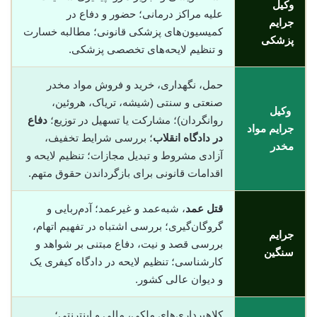
وکیل
علیه مراکز درمانی؛ حضور و دفاع در
جرایم
کمیسیون‌های پزشکی قانونی؛ مطالبه خسارت
پزشکی
و تنظیم لایحه‌های تخصصی پزشکی.
حمل، نگهداری، خرید و فروش مواد مخدر
صنعتی و سنتی (شیشه، تریاک، هروئین،
وکیل
روانگردان)؛ مشارکت یا تسهیل در توزیع؛
دفاع
جرایم مواد
در دادگاه انقلاب
؛ بررسی شرایط تخفیف،
مخدر
آزادی مشروط و تبدیل مجازات؛ تنظیم لایحه و
اقدامات قانونی برای بازگرداندن حقوق متهم.
قتل عمد
، شبه‌عمد و غیرعمد؛ آدم‌ربایی و
گروگان‌گیری؛ بررسی اشتباه در تفهیم اتهام،
جرایم
بررسی قصد و نیت، دفاع مبتنی بر شواهد و
سنگین
کارشناسی؛ تنظیم لایحه در دادگاه کیفری یک
و دیوان عالی کشور.
کلاهبرداری‌های ملکی، مالی و اینترنتی؛