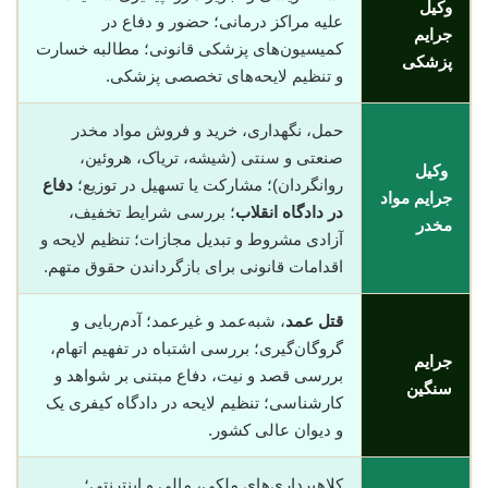
وکیل
علیه مراکز درمانی؛ حضور و دفاع در
جرایم
کمیسیون‌های پزشکی قانونی؛ مطالبه خسارت
پزشکی
و تنظیم لایحه‌های تخصصی پزشکی.
حمل، نگهداری، خرید و فروش مواد مخدر
صنعتی و سنتی (شیشه، تریاک، هروئین،
وکیل
روانگردان)؛ مشارکت یا تسهیل در توزیع؛
دفاع
جرایم مواد
در دادگاه انقلاب
؛ بررسی شرایط تخفیف،
مخدر
آزادی مشروط و تبدیل مجازات؛ تنظیم لایحه و
اقدامات قانونی برای بازگرداندن حقوق متهم.
قتل عمد
، شبه‌عمد و غیرعمد؛ آدم‌ربایی و
گروگان‌گیری؛ بررسی اشتباه در تفهیم اتهام،
جرایم
بررسی قصد و نیت، دفاع مبتنی بر شواهد و
سنگین
کارشناسی؛ تنظیم لایحه در دادگاه کیفری یک
و دیوان عالی کشور.
کلاهبرداری‌های ملکی، مالی و اینترنتی؛