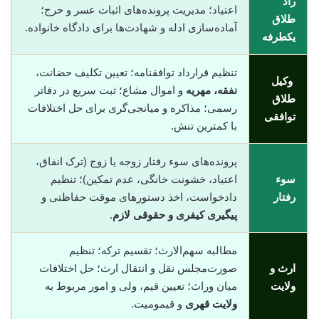
راد
اعتیاد؛ مدیریت پرونده‌های اثبات عسر و حرج؛
طلاق
آماده‌سازی ادله و شهادت‌ها برای دادگاه خانواده.
یکطرفه
تنظیم قرارداد توافقنامه؛ تعیین تکلیف حضانت،
وکیل
نفقه، مهریه
و اموال مشاع؛ ثبت سریع در دفاتر
طلاق
رسمی؛ مذاکره و میانجی‌گری برای حل اختلافات
توافقی
با کمترین تنش.
پرونده‌های سوء رفتار زوجه یا زوج (ترک انفاق،
سوء
اعتیاد، خشونت خانگی، عدم تمکین)؛ تنظیم
رفتار
دادخواست، اخذ دستورهای موقت حفاظتی و
پیگیری کیفری و حقوقی لازم
.
مطالبه سهم‌الارث؛ تقسیم ترکه؛ تنظیم
ارث و
صورت‌مجلس نقل و انتقال ارث؛ حل اختلافات
ولایت
میان وراث؛ تعیین قیم، ولی و امور مربوط به
ولایت قهری
و قیمومیت.