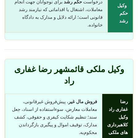
درخواست
حکم رشد
برای نوجوانان جهت انجام
وکیل
معاملات، اشتغال یا اقداماتی که نیازمند رشد
حکم
قانونی است؛ ارائه دلایل و مدارک به دادگاه
رشد
خانواده.
وکیل ملکی قائمشهر رضا غفاری
راد
رضا
فروش مال غیر
، پیش‌فروش غیرقانونی،
غفاری راد
معاملات معارض، سوء‌استفاده از اسناد، جعل
وکیل
سند؛ تنظیم شکایت کیفری و حقوقی، کشف
کلاهبرداری
مدارک، توقیف اموال و پیگیری بازگرداندن
های ملکی
محکوم‌به.