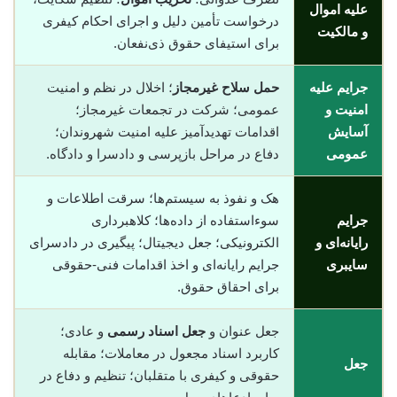
علیه اموال
درخواست تأمین دلیل و اجرای احکام کیفری
و مالکیت
برای استیفای حقوق ذی‌نفعان.
جرایم علیه
حمل سلاح غیرمجاز
؛ اخلال در نظم و امنیت
امنیت و
عمومی؛ شرکت در تجمعات غیرمجاز؛
آسایش
اقدامات تهدیدآمیز علیه امنیت شهروندان؛
عمومی
دفاع در مراحل بازپرسی و دادسرا و دادگاه.
هک و نفوذ به سیستم‌ها؛ سرقت اطلاعات و
جرایم
سوء‌استفاده از داده‌ها؛ کلاهبرداری
رایانه‌ای و
الکترونیکی؛ جعل دیجیتال؛ پیگیری در دادسرای
سایبری
جرایم رایانه‌ای و اخذ اقدامات فنی-حقوقی
برای احقاق حقوق.
جعل عنوان و
جعل اسناد رسمی
و عادی؛
کاربرد اسناد مجعول در معاملات؛ مقابله
جعل
حقوقی و کیفری با متقلبان؛ تنظیم و دفاع در