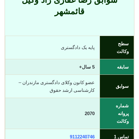
سوابق رضا غفاری راد وکیل
قائمشهر
سطح
پایه یک دادگستری
وکالت
سابقه
5 سال+
عضو کانون وکلای دادگستری مازندران –
سوابق
کارشناسی ارشد حقوق
شماره
پروانه
2070
وکالت
تماس 1
9112240746