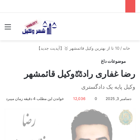
جستجو برای
منو
خانه
/
10 تا از بهترین وکیل قائمشهر 🥇【آپدیت جدید】
موضوعات داغ
رضا غفاری راد⚖️وکیل قائمشهر
وکیل پایه یک دادگستری
دسامبر 3, 2025
0
12,036
خواندن این مطلب 4 دقیقه زمان میبرد