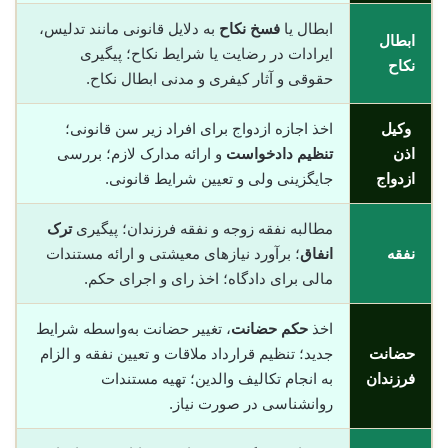
ابطال یا
فسخ نکاح
به دلایل قانونی مانند تدلیس،
ابطال
ایرادات در رضایت یا شرایط نکاح؛ پیگیری
نکاح
حقوقی و آثار کیفری و مدنی ابطال نکاح.
وکیل
اخذ اجازه ازدواج برای افراد زیر سن قانونی؛
اذن
تنظیم دادخواست
و ارائه مدارک لازم؛ بررسی
ازدواج
جایگزینی ولی و تعیین شرایط قانونی.
مطالبه نفقه زوجه و نفقه فرزندان؛ پیگیری
ترک
نفقه
انفاق
؛ برآورد نیازهای معیشتی و ارائه مستندات
مالی برای دادگاه؛ اخذ رای و اجرای حکم.
اخذ
حکم حضانت
، تغییر حضانت به‌واسطه شرایط
حضانت
جدید؛ تنظیم قرارداد ملاقات و تعیین نفقه و الزام
فرزندان
به انجام تکالیف والدین؛ تهیه مستندات
روانشناسی در صورت نیاز.