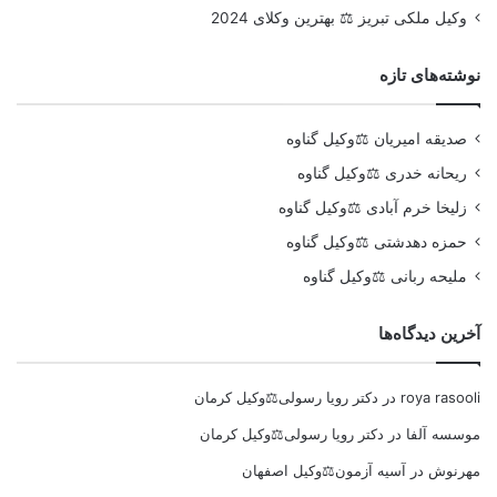
وکیل ملکی تبریز ⚖️ بهترین وکلای 2024
نوشته‌های تازه
صدیقه امیریان ⚖️وکیل گناوه
ریحانه خدری ⚖️وکیل گناوه
زلیخا خرم آبادی ⚖️وکیل گناوه
حمزه دهدشتی ⚖️وکیل گناوه
ملیحه ربانی ⚖️وکیل گناوه
آخرین دیدگاه‌ها
roya rasooli
در
دکتر رویا رسولی⚖️وکیل کرمان
موسسه آلفا
در
دکتر رویا رسولی⚖️وکیل کرمان
مهرنوش
در
آسیه آزمون⚖️وکیل اصفهان