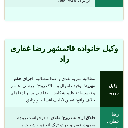
برابر ادعاهای جعل.
وکیل خانواده قائمشهر رضا غفاری
راد
مطالبه مهریه نقدی و عندالمطالبه؛
اجرای حکم
وکیل
مهریه
؛ توقیف اموال و املاک زوج؛ بررسی اعسار
مهریه
و تقسیط؛ تنظیم شکایت و دفاع در برابر ادعاهای
خلاف واقع؛ تعیین تکلیف اقساط و وثایق.
رضا
طلاق از جانب زوج
؛ طلاق به درخواست زوجه
غفاری
به‌جهت عسر و حرج، ترک انفاق، خشونت یا