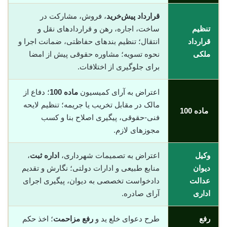
قرارداد پیش‌خرید
، فروش، مشارکت در
تنظیم
ساخت، اجاره، رهن و قراردادهای نقل و
قرارداد
انتقال؛ تنظیم بندهای حفاظتی، ضمانت اجرا و
ملکی
نحوه تسویه؛ مشاوره حقوقی پیش از امضا
برای جلوگیری از اختلافات.
اعتراض به آرای کمیسیون
ماده 100
؛ دفاع از
مالک در مقابل تخریب یا جریمه؛ تنظیم لایحه
ماده 100
فنی-حقوقی، پیگیری اصلاح بنا و کسب
مجوزهای لازم.
وکیل
اعتراض به تصمیمات شهرداری،
اداره ثبت
،
دیوان
منابع طبیعی و ادارات دولتی؛ نگارش و تقدیم
عدالت
دادخواست تخصصی به دیوان، پیگیری اجرای
اداری
آرای صادره.
رفع
طرح دعوای خلع ید و
رفع مزاحمت
؛ اخذ حکم