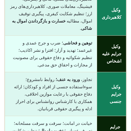
فیشینگ، معاملات صوری، کلاهبرداری‌های رمز
وکیل
ارز؛ تنظیم شکایت کیفری، پیگیری توقیف
کلاهبرداری
اموال، مطالبه
خسارت و بازگرداندن اموال به
شاکی
.
توهین و فحاشی
؛ ضرب و جرح عمدی و
وکیل
غیرعمد؛ تهدید و آزار؛ افترا و نشر اکاذیب؛
جرایم علیه
تنظیم شکوائیه و دفاع حقوقی برای مصونیت
اشخاص
از مجازات و احقاق حق مدعی.
تجاوز،
ورود به عنف؛
روابط نامشروع؛
وکیل
سوءاستفاده جنسی از افراد و کودکان؛ ارائه
جرایم
دفاع حقوقی با رعایت موازین اخلاقی،
جنسی
همکاری با کارشناس روانشناس برای احراز
ادله و پیگیری حقوقی قربانیان.
خیانت در امانت؛ سرقت و سرقت مسلحانه؛
جرایم
تصرف عدوانی؛
تخریب اموال
؛ تنظیم شکایت،