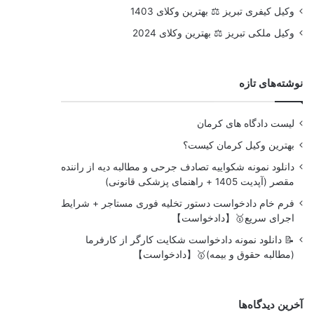
وکیل کیفری تبریز ⚖️ بهترین وکلای 1403
وکیل ملکی تبریز ⚖️ بهترین وکلای 2024
نوشته‌های تازه
لیست دادگاه های کرمان
بهترین وکیل کرمان کیست؟
دانلود نمونه شکواییه تصادف جرحی و مطالبه دیه از راننده
مقصر (آپدیت 1405 + راهنمای پزشکی قانونی)
فرم خام دادخواست دستور تخلیه فوری مستاجر + شرایط
اجرای سریع🥇【دادخواست】
📝 دانلود نمونه دادخواست شکایت کارگر از کارفرما
(مطالبه حقوق و بیمه)🥇【دادخواست】
آخرین دیدگاه‌ها