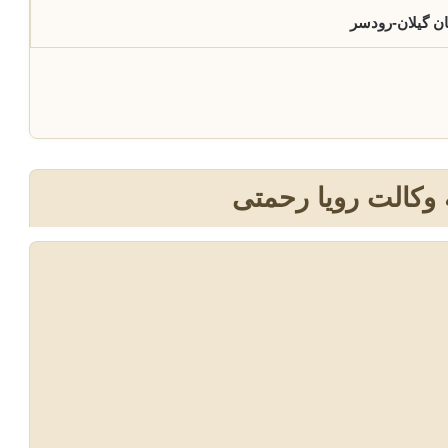
ن گیلان-رودسر
 وکالت رویا رحمتی