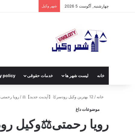
چهارشنبه, آگوست 5 2026
شهر وکیل
خانه
لیست شهر ها
خدمات حقوقی
y policy
خانه
/
12 بهترین وکیل رودسر🥇【آپدیت جدید】⚖️
/
رویا رحمتی
موضوعات داغ
رویا رحمتی⚖️وکیل رو