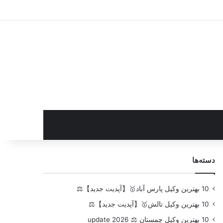
سایدبار
دسته‌ها
10 بهترین وکیل پارس آباد🥇【آپدیت جدید】⚖️
10 بهترین وکیل تالش🥇【آپدیت جدید】⚖️
10 بهترین وکیل چمستان ⚖️ update 2026