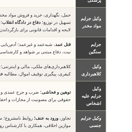
پزشکی
حمل، نگهداری، خرید و فروش مواد مخدر
وکیل جرایم
تسهیل در توزیع؛
دفاع در دادگاه انقلاب
؛
مواد مخدر
لایحه و اقدامات قانونی برای بازگرداند
جرایم
قتل عمد
، شبه‌عمد و غیرعمد؛ آدم‌ربایی
سنگین
نیت، دفاع مبتنی بر شواهد و کارشناسی؛
وکیل
کلاهبرداری‌های ملکی، مالی و اینترنتی
کلاهبرداری
کیفری، پیگیری توقیف اموال، مطالبه
خس
وکیل
توهین و فحاشی
؛ ضرب و جرح عمدی و غیر
جرایم علیه
حقوقی برای مصونیت از مجازات و احق
اشخاص
وکیل جرایم
تجاوز،
ورود به عنف؛
روابط نامشروع؛ سو
جنسی
موازین اخلاقی، همکاری با کارشناس روا