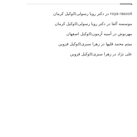
roya rasooli
در
دکتر رویا رسولی⚖️وکیل کرمان
موسسه آلفا
در
دکتر رویا رسولی⚖️وکیل کرمان
مهرنوش
در
آسیه آزمون⚖️وکیل اصفهان
میثم محمد قلیها
در
زهرا سبزی⚖️وکیل قزوین
علی نژاد
در
زهرا سبزی⚖️وکیل قزوین