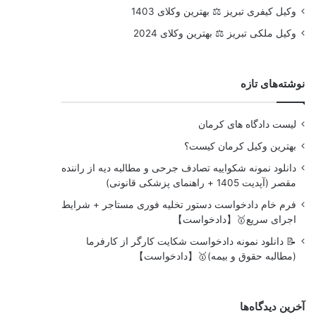
وکیل کیفری تبریز ⚖️ بهترین وکلای 1403
وکیل ملکی تبریز ⚖️ بهترین وکلای 2024
نوشته‌های تازه
لیست دادگاه های کرمان
بهترین وکیل کرمان کیست؟
دانلود نمونه شکواییه تصادف جرحی و مطالبه دیه از راننده
مقصر (آپدیت 1405 + راهنمای پزشکی قانونی)
فرم خام دادخواست دستور تخلیه فوری مستاجر + شرایط
اجرای سریع🥇【دادخواست】
📝 دانلود نمونه دادخواست شکایت کارگر از کارفرما
(مطالبه حقوق و بیمه)🥇【دادخواست】
آخرین دیدگاه‌ها