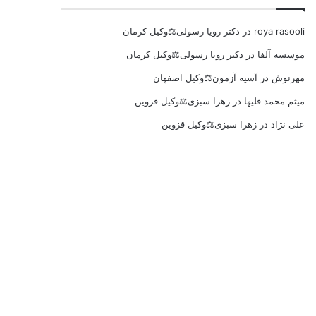
roya rasooli
در
دکتر رویا رسولی⚖️وکیل کرمان
موسسه آلفا
در
دکتر رویا رسولی⚖️وکیل کرمان
مهرنوش
در
آسیه آزمون⚖️وکیل اصفهان
میثم محمد قلیها
در
زهرا سبزی⚖️وکیل قزوین
علی نژاد
در
زهرا سبزی⚖️وکیل قزوین