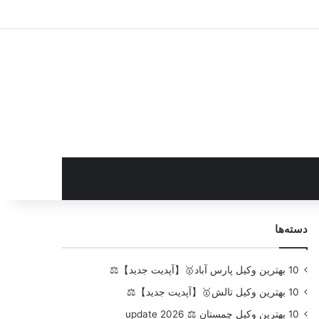
سایدبار
دسته‌ها
10 بهترین وکیل پارس آباد🥇【آپدیت جدید】⚖️
10 بهترین وکیل تالش🥇【آپدیت جدید】⚖️
10 بهترین وکیل چمستان ⚖️ update 2026